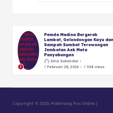
 di
Pemda Madina Bergerak
 Haru
Lambat, Gelondongan Kayu da
Sampah Sumbat Terowongan
 2026
Jembatan Aek Mata
Panyabungan
Dina Sukandar
Februari 28, 2026
558 views
2
Copyright © 2026 Malintang Pos Online |