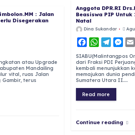
Anggota DPR.RI Drs.
imbolon.MM : Jalan
Beasiswa PIP Untuk 
Perlu Disegerakan
Natal
Dina Sukandar
Agus
F
W
T
M
a
h
el
e
SIABU(Malintangpos Onl
c
a
e
ss
ingkatan atau Upgrade
dari Fraksi PDI Perjuan
 Kabupaten Mandailing
kembali menunjukkan 
e
ts
g
e
ur vital, ruas Jalan
memajukan dunia pendid
b
A
r
n
Gambir, terus
Sumatera Utara II.…
o
p
a
g
Read more
o
p
m
er
k
Continue reading