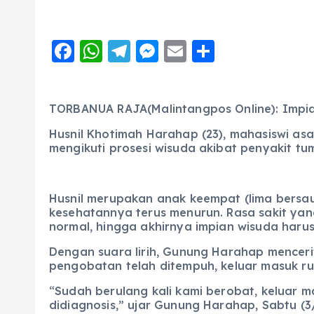
F
W
T
M
E
S
a
h
el
e
m
h
c
a
e
ss
ai
a
TORBANUA RAJA(Malintangpos Online): Impia
e
ts
g
e
l
re
Husnil Khotimah Harahap (23), mahasiswi as
b
A
r
n
mengikuti prosesi wisuda akibat penyakit tu
o
p
a
g
o
p
m
er
Husnil merupakan anak keempat (lima bersau
k
kesehatannya terus menurun. Rasa sakit yang
normal, hingga akhirnya impian wisuda haru
Dengan suara lirih, Gunung Harahap mencer
pengobatan telah ditempuh, keluar masuk ru
“Sudah berulang kali kami berobat, keluar m
didiagnosis,” ujar Gunung Harahap, Sabtu (3