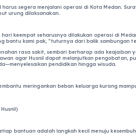
l harus segera menjalani operasi di Kota Medan. Sura
ut urung dilaksanakan.
i hari keempat seharusnya dilakukan operasi di Medan
 bantu kami pak, “tuturnya dari balik sambungan te
, menahan rasa sakit, sembari berharap ada keajaiba
awan agar Husnil dapat melanjutkan pengobatan, puli
da—menyelesaikan pendidikan hingga wisuda.
mbantu meringankan beban keluarga kurang mampu in
Husnil)
etiap bantuan adalah langkah kecil menuju kesembuha