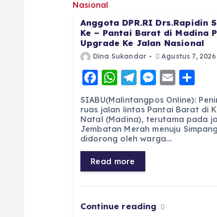
Anggota DPR.RI Drs.Rapidin S
Ke – Pantai Barat di Madina 
Upgrade Ke Jalan Nasional
Dina Sukandar
Agustus 7, 2026
F
W
T
M
E
S
a
h
el
e
m
h
SIABU(Malintangpos Online): Pen
c
a
e
ss
ai
a
ruas jalan lintas Pantai Barat di
Natal (Madina), terutama pada jal
e
ts
g
e
l
re
Jembatan Merah menuju Simpang 
b
A
r
n
didorong oleh warga…
o
p
a
g
Read more
o
p
m
er
k
Continue reading