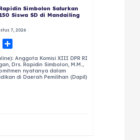
Rapidin Simbolon Salurkan
150 Siswa SD di Mandailing
tus 7, 2026
E
S
m
h
ine): Anggota Komisi XIII DPR RI
ai
a
gan, Drs. Rapidin Simbolon, M.M.,
komitmen nyatanya dalam
l
re
ikan di Daerah Pemilihan (Dapil)