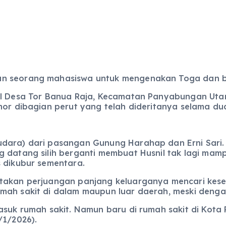
n seorang mahasiswa untuk mengenakan Toga dan ber
al Desa Tor Banua Raja, Kecamatan Panyabungan Uta
mor dibagian perut yang telah dideritanya selama dua
dara) dari pasangan Gunung Harahap dan Erni Sari. S
 datang silih berganti membuat Husnil tak lagi mamp
s dikubur sementara.
itakan perjuangan panjang keluarganya mencari kes
mah sakit di dalam maupun luar daerah, meski denga
asuk rumah sakit. Namun baru di rumah sakit di Kota
/1/2026).