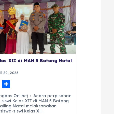
las XII di MAN 5 Batang Natal
il 29, 2026
E
S
m
h
ngpos Online) : Acara perpisahan
ai
a
 siswi Kelas XII di MAN 5 Batang
iling Natal melaksanakan
l
re
iswa-siswi kelas Xll…