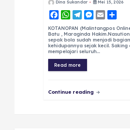
Dina Sukandar
Mei 15, 2026
F
W
T
M
E
S
a
h
el
e
m
h
KOTANOPAN (Malintangpos Online)
c
a
e
ss
ai
a
Batu , Maraginda Hakim.Nasution
sepak bola sudah menjadi bagian
e
ts
g
e
l
re
kehidupannya sejak kecil. Saking
b
A
r
n
mempelajari seluruh…
o
p
a
g
Read more
o
p
m
er
k
Continue reading