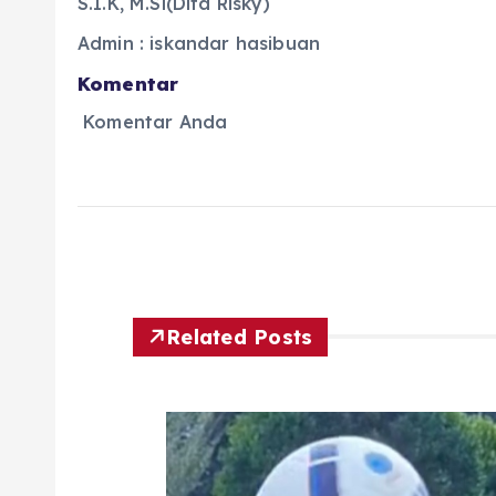
S.I.K, M.Si(Dita Risky)
Admin : iskandar hasibuan
Komentar
Komentar Anda
Related Posts