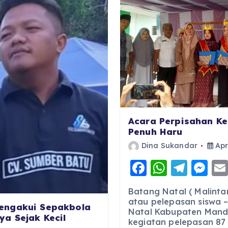
Acara Perpisahan Ke
Penuh Haru
Dina Sukandar
Apr
F
W
T
M
a
h
el
e
Batang Natal ( Malinta
c
a
e
ss
atau pelepasan siswa –
engakui Sepakbola
Natal Kabupaten Manda
e
ts
g
e
a Sejak Kecil
kegiatan pelepasan 87 s