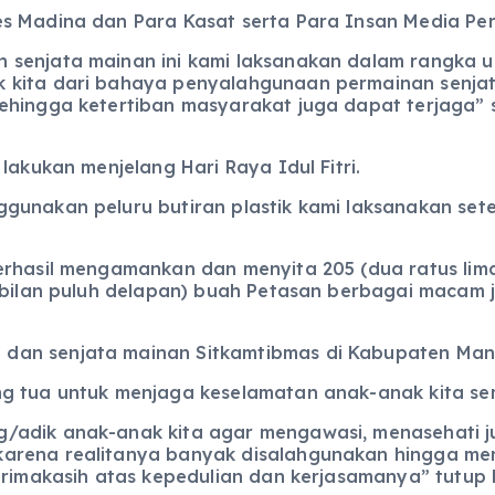
s Madina dan Para Kasat serta Para Insan Media Per
 senjata mainan ini kami laksanakan dalam rangka u
k kita dari bahaya penyalahgunaan permainan senja
ehingga ketertiban masyarakat juga dapat terjaga” 
lakukan menjelang Hari Raya Idul Fitri.
gunakan peluru butiran plastik kami laksanakan sete
erhasil mengamankan dan menyita 205 (dua ratus lima
bilan puluh delapan) buah Petasan berbagai macam jen
an senjata mainan Sitkamtibmas di Kabupaten Manda
ng tua untuk menjaga keselamatan anak-anak kita s
/adik anak-anak kita agar mengawasi, menasehati 
karena realitanya banyak disalahgunakan hingga m
erimakasih atas kepedulian dan kerjasamanya” tutup K