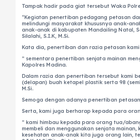
Tampak hadir pada giat tersebut Waka Polre
“Kegiatan penertiban pedagang petasan dan
melindungi masyarakat khususnya anak-ana
anak-anak di kabupaten Mandailing Natal, S
Silalahi, S.I.K, M.Si.
Kata dia, penertiban dan razia petasan kami 
” sementara penertiban senjata mainan meng
Kapolres Madina.
Dalam razia dan penertiban tersebut kami b
(delapan) buah ketapel plastik serta 98 (sem
M.Si.
Semoga dengan adanya penertiban petasan d
Serta, kami juga berharap kepada para ora
” kami himbau kepada para orang tua/abang
membeli dan menggunakan senjata mainan, 
kesehatan anak-anak kita juga orang lain, t