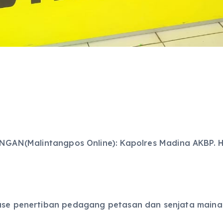
AN(Malintangpos Online): Kapolres Madina AKBP. Hora
ease penertiban pedagang petasan dan senjata maina