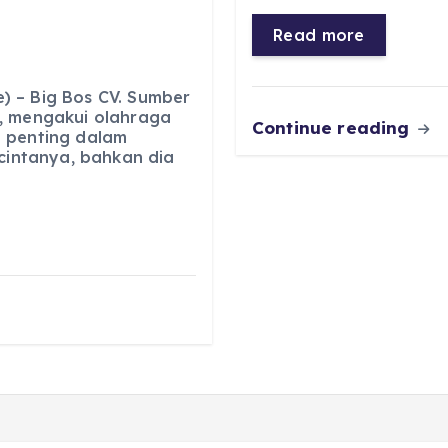
b
A
r
n
o
p
a
g
Read more
o
p
m
er
k
 – Big Bos CV. Sumber
, mengakui olahraga
Continue reading
 penting dalam
 cintanya, bahkan dia