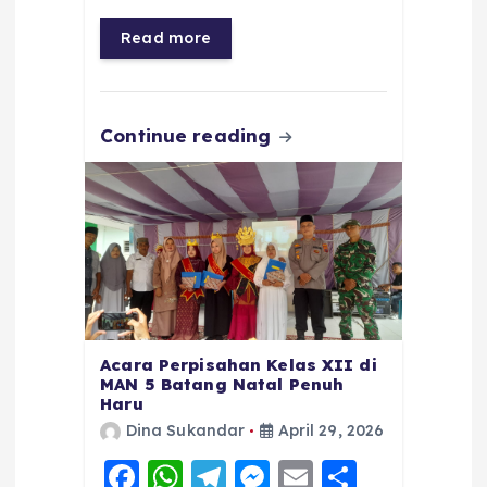
o
p
a
g
Read more
o
p
m
er
k
Continue reading
Acara Perpisahan Kelas XII di
MAN 5 Batang Natal Penuh
Haru
Dina Sukandar
April 29, 2026
F
W
T
M
E
S