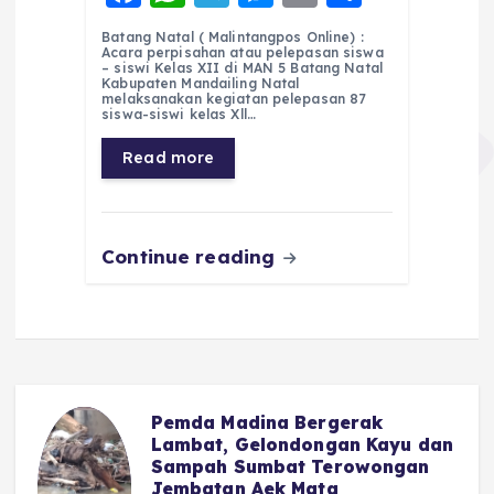
a
h
el
e
m
h
Batang Natal ( Malintangpos Online) :
c
a
e
ss
ai
a
Acara perpisahan atau pelepasan siswa
– siswi Kelas XII di MAN 5 Batang Natal
e
ts
g
e
l
re
Kabupaten Mandailing Natal
melaksanakan kegiatan pelepasan 87
siswa-siswi kelas Xll…
b
A
r
n
o
p
a
g
Read more
o
p
m
er
k
Continue reading
Pemda Madina Bergerak
u
Lambat, Gelondongan Kayu dan
Sampah Sumbat Terowongan
Jembatan Aek Mata