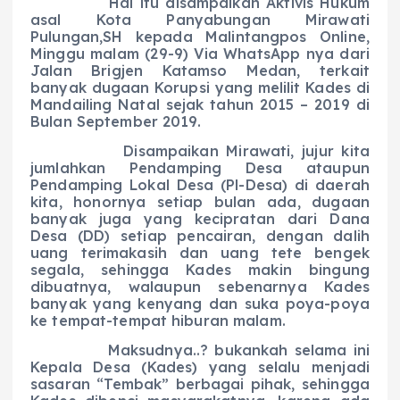
Hal itu disampaikan Aktivis Hukum
asal Kota Panyabungan Mirawati
Pulungan,SH kepada Malintangpos Online,
Minggu malam (29-9) Via WhatsApp nya dari
Jalan Brigjen Katamso Medan, terkait
banyak dugaan Korupsi yang melilit Kades di
Mandailing Natal sejak tahun 2015 – 2019 di
Bulan September 2019.
Disampaikan Mirawati, jujur kita
jumlahkan Pendamping Desa ataupun
Pendamping Lokal Desa (Pl-Desa) di daerah
kita, honornya setiap bulan ada, dugaan
banyak juga yang kecipratan dari Dana
Desa (DD) setiap pencairan, dengan dalih
uang terimakasih dan uang tete bengek
segala, sehingga Kades makin bingung
dibuatnya, walaupun sebenarnya Kades
banyak yang kenyang dan suka poya-poya
ke tempat-tempat hiburan malam.
Maksudnya..? bukankah selama ini
Kepala Desa (Kades) yang selalu menjadi
sasaran “Tembak” berbagai pihak, sehingga