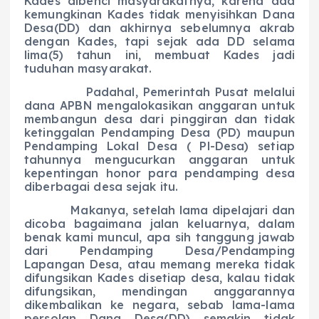
Kades dibenci masyarakatnya, karena ada
kemungkinan Kades tidak menyisihkan Dana
Desa(DD) dan akhirnya sebelumnya akrab
dengan Kades, tapi sejak ada DD selama
lima(5) tahun ini, membuat Kades jadi
tuduhan masyarakat.
Padahal, Pemerintah Pusat melalui
dana APBN mengalokasikan anggaran untuk
membangun desa dari pinggiran dan tidak
ketinggalan Pendamping Desa (PD) maupun
Pendamping Lokal Desa ( Pl-Desa) setiap
tahunnya mengucurkan anggaran untuk
kepentingan honor para pendamping desa
diberbagai desa sejak itu.
Makanya, setelah lama dipelajari dan
dicoba bagaimana jalan keluarnya, dalam
benak kami muncul, apa sih tanggung jawab
dari Pendamping Desa/Pendamping
Lapangan Desa, atau memang mereka tidak
difungsikan Kades disetiap desa, kalau tidak
difungsikan, mendingan anggarannya
dikembalikan ke negara, sebab lama-lama
persolan Dana Desa(DD) semakin tidak