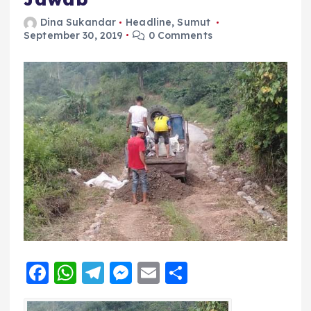
Dina Sukandar
Headline
,
Sumut
September 30, 2019
0 Comments
F
W
T
M
E
S
a
h
el
e
m
h