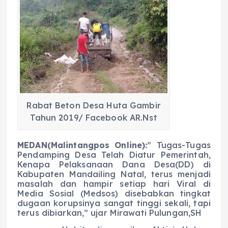
c
a
e
ss
ai
a
e
ts
g
e
l
re
b
A
r
n
o
p
a
g
o
p
m
er
k
Rabat Beton Desa Huta Gambir
Tahun 2019/ Facebook AR.Nst
MEDAN(Malintangpos Online):
” Tugas-Tugas
Pendamping Desa Telah Diatur Pemerintah,
Kenapa Pelaksanaan Dana Desa(DD) di
Kabupaten Mandailing Natal, terus menjadi
masalah dan hampir setiap hari Viral di
Media Sosial (Medsos) disebabkan tingkat
dugaan korupsinya sangat tinggi sekali, tapi
terus dibiarkan,” ujar Mirawati Pulungan,SH