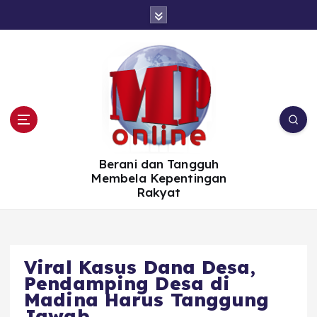
S
k
i
p
t
o
c
o
n
t
e
n
t
Berani dan Tangguh
Membela Kepentingan
Rakyat
Viral Kasus Dana Desa,
Pendamping Desa di
Madina Harus Tanggung
Jawab