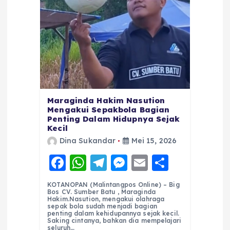
Maraginda Hakim Nasution
Mengakui Sepakbola Bagian
Penting Dalam Hidupnya Sejak
Kecil
Dina Sukandar
Mei 15, 2026
F
W
T
M
E
S
a
h
el
e
m
h
KOTANOPAN (Malintangpos Online) – Big
c
a
e
ss
ai
a
Bos CV. Sumber Batu , Maraginda
Hakim.Nasution, mengakui olahraga
e
ts
g
e
l
re
sepak bola sudah menjadi bagian
penting dalam kehidupannya sejak kecil.
Saking cintanya, bahkan dia mempelajari
b
A
r
n
seluruh…