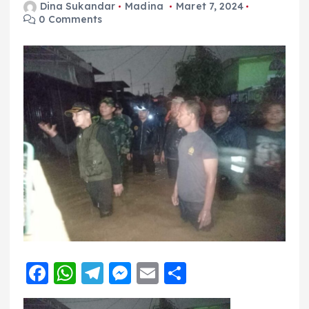
Dina Sukandar
Madina
Maret 7, 2024
0 Comments
F
W
T
M
E
S
a
h
el
e
m
h