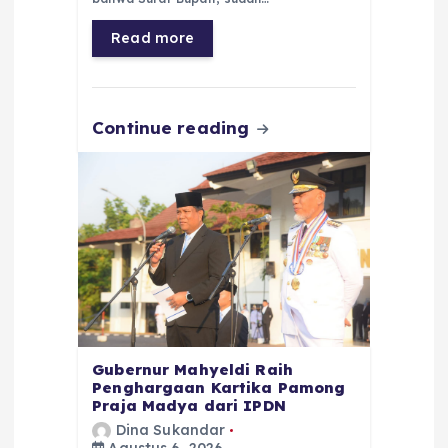
b
A
r
n
o
p
a
g
Read more
o
p
m
er
k
Continue reading
Gubernur Mahyeldi Raih
Penghargaan Kartika Pamong
Praja Madya dari IPDN
Dina Sukandar