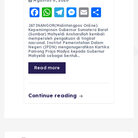
Agustus 6, 2026
F
W
T
M
E
S
a
h
el
e
m
h
JATINANGOR(Malintangpos Online):
c
a
e
ss
ai
a
Kepemimpinan Gubernur Sumatera Barat
(Sumbar) Mahyeldi Ansharullah kembali
e
ts
g
e
l
re
memperoleh pengakuan di tingkat
nasional. Institut Pemerintahan Dalam
Negeri (IPDN) menganugerahkan Kartika
b
A
r
n
Pamong Praja Madya kepada Gubernur
Mahyeldi sebagai bentuk…
o
p
a
g
Read more
o
p
m
er
k
Continue reading