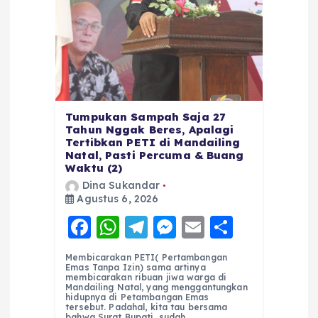
Tumpukan Sampah Saja 27
Tahun Nggak Beres, Apalagi
Tertibkan PETI di Mandailing
Natal, Pasti Percuma & Buang
Waktu (2)
Dina Sukandar
Agustus 6, 2026
F
W
T
M
E
S
a
h
el
e
m
h
Membicarakan PETI( Pertambangan
c
a
e
ss
ai
a
Emas Tanpa Izin) sama artinya
membicarakan ribuan jiwa warga di
e
ts
g
e
l
re
Mandailing Natal, yang menggantungkan
hidupnya di Petambangan Emas
tersebut. Padahal, kita tau bersama
bahwa Surat Bupati, sudah…