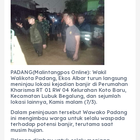
c
a
e
ss
ai
a
e
ts
g
e
l
re
b
A
r
n
o
p
a
g
o
p
m
er
k
PADANG(Malintangpos Online): Wakil
Walikota Padang, Ekos Albar turun langsung
meninjau lokasi kejadian banjir di Perumahan
Kharisma RT 01 RW 04 Kelurahan Koto Baru,
Kecamatan Lubuk Begalung, dan sejumlah
lokasi lainnya, Kamis malam (7/3).
Dalam peninjauan tersebut Wawako Padang
ini mengimbau warga untuk selalu waspada
terhadap potensi banjir, terutama saat
musim hujan.