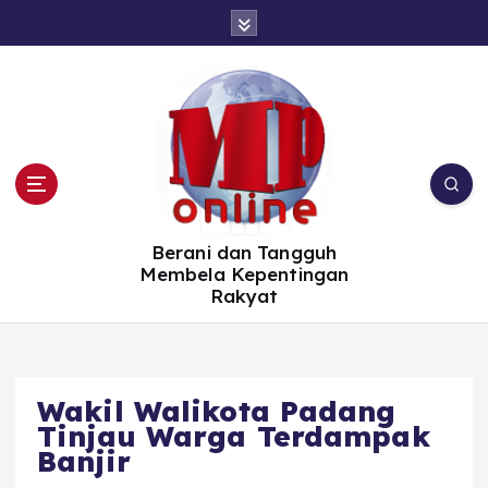
S
k
i
p
t
o
c
o
n
t
e
n
t
Berani dan Tangguh
Membela Kepentingan
Rakyat
Wakil Walikota Padang
Tinjau Warga Terdampak
Banjir