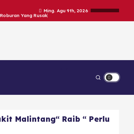
Ming. Agu 9th, 2026
k Roburan Yang Rusak
Ekonomi
Lipsus
it Malintang“ Raib “ Perlu