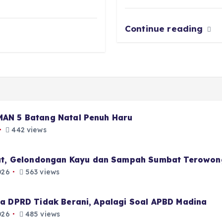
o
p
m
er
k
Continue reading
 MAN 5 Batang Natal Penuh Haru
442 views
t, Gelondongan Kayu dan Sampah Sumbat Terowon
026
563 views
aja DPRD Tidak Berani, Apalagi Soal APBD Madina
026
485 views