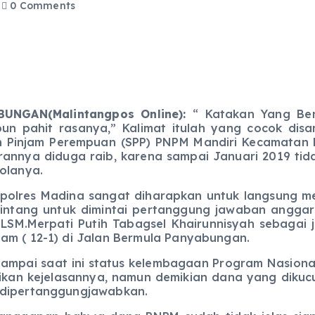
0 Comments
BUNGAN(Malintangpos Online):
“ Katakan Yang Ben
un pahit rasanya,” Kalimat itulah yang cocok di
 Pinjam Perempuan (SPP) PNPM Mandiri Kecamatan Buk
annya diduga raib, karena sampai Januari 2019 tid
olanya.
res Madina sangat diharapkan untuk langsung mel
alintang untuk dimintai pertanggung jawaban angga
a LSM.Merpati Putih Tabagsel Khairunnisyah sebagai
am ( 12-1) di Jalan Bermula Panyabungan.
i saat ini status kelembagaan Program Nasional
kan kejelasannya, namun demikian dana yang dikucu
 dipertanggungjawabkan.