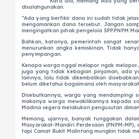
Kata dia, memang Ada yang beranggapa
disalahgunakan.
“Ada yang berfikir dana ini sudah tidak jel
mengamankan dana tersebut. Jangan sampa
mengingatkan pihak pengelola SPP.PNPM Mand
Bahkan, katanya, pemerintah sangat sena
menurunkan angka kemiskinan. Tidak hanya 
penyimpangan.
Kenapa warga nggal melapor ngak melapor..
juga yang tidak kebagian pinjaman, ada 
lainnya, lalu tidak dikembalikan disebab
belum diketahui bagaimana oleh masyarakat
Disebutkannya, warga yang mendampingi sa
makanya warga mewakilikannya kepada saya
Madina segera melakukan pengusutan dimana 
Memang, ujarnya, banyak tunggakan dala
Masyarakat-Mandiri Perdesaan (PNPM-MP), d
tapi Camat Bukit Malintang mungkin tidak m