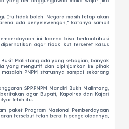
yang bertanggungjawab maka wajar jika
gi. Itu tidak boleh! Negara masih tetap akan
arena ada penyelewengan,” katanya sambil
mberdayaan ini karena bisa berkontribusi
iperhatikan agar tidak ikut terseret kasus
 Bukit Malintang ada yang kebagian, banyak
a yang mengutif dan dipinjamkan ke pihak
ab masalah PNPM statusnya sampai sekarang
nggaran SPP.PNPM Mandiri Bukit Malintang,
eritakan agar Bupati, Kapolres dan Kajari
ar lebih itu.
lam paket Program Nasional Pemberdayaan
ran tersebut telah beralih pengelolaannya,