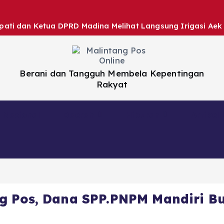
ati dan Ketua DPRD Madina Melihat Langsung Irigasi Ae
Berani dan Tangguh Membela Kepentingan
Rakyat
Nasional
Daerah
Hiburan
Artikel
 Pos, Dana SPP.PNPM Mandiri Buk