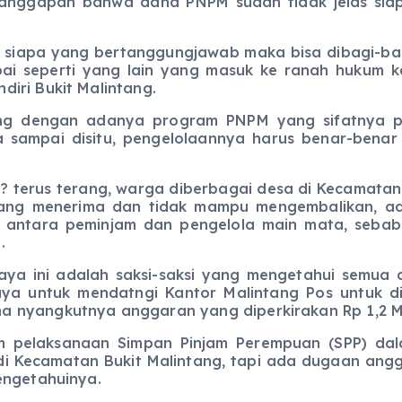
n bahwa dana PNPM sudah tidak jelas siapa 
as siapa yang bertanggungjawab maka bisa dibagi-ba
i seperti yang lain yang masuk ke ranah hukum k
iri Bukit Malintang.
ng dengan adanya program PNPM yang sifatnya pe
sampai disitu, pengelolaannya harus benar-benar d
? terus terang, warga diberbagai desa di Kecamatan
yang menerima dan tidak mampu mengembalikan, ad
kan antara peminjam dan pengelola main mata, seb
.
ya ini adalah saksi-saksi yang mengetahui semua a
 untuk mendatngi Kantor Malintang Pos untuk dib
nyangkutnya anggaran yang diperkirakan Rp 1,2 Mily
m pelaksanaan Simpan Pinjam Perempuan (SPP) da
i Kecamatan Bukit Malintang, tapi ada dugaan angga
engetahuinya.