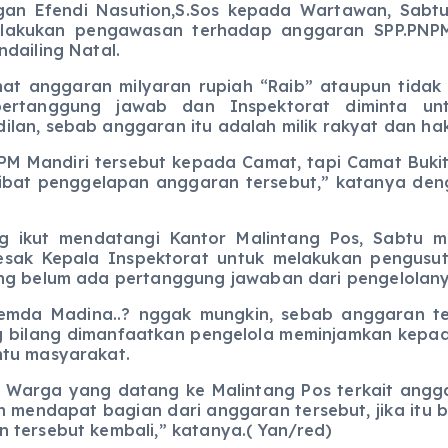
ungan Efendi Nasution,S.Sos kepada Wartawan, Sab
elakukan pengawasan terhadap anggaran SPP.PNPM
dailing Natal.
at anggaran milyaran rupiah “Raib” ataupun tidak j
ertanggung jawab dan Inspektorat diminta unt
lan, sebab anggaran itu adalah milik rakyat dan hak
M Mandiri tersebut kepada Camat, tapi Camat Buki
libat penggelapan anggaran tersebut,” katanya de
g ikut mendatangi Kantor Malintang Pos, Sabtu 
esak Kepala Inspektorat untuk melakukan pengusut
ang belum ada pertanggung jawaban dari pengelolany
emda Madina..? nggak mungkin, sebab anggaran t
g bilang dimanfaatkan pengelola meminjamkan kepa
ntu masyarakat.
Warga yang datang ke Malintang Pos terkait anggar
mendapat bagian dari anggaran tersebut, jika itu b
 tersebut kembali,” katanya.( Yan/red)