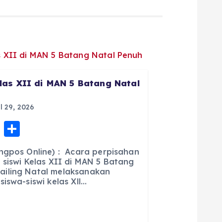
las XII di MAN 5 Batang Natal
l 29, 2026
E
S
m
h
ngpos Online) : Acara perpisahan
ai
a
 siswi Kelas XII di MAN 5 Batang
iling Natal melaksanakan
l
re
iswa-siswi kelas Xll…