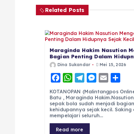
Related Posts
Maraginda Hakim Nasution M
Bagian Penting Dalam Hidupny
Dina Sukandar
Mei 15, 2026
F
W
T
M
E
S
a
h
el
e
m
h
KOTANOPAN (Malintangpos Online)
c
a
e
ss
ai
a
Batu , Maraginda Hakim.Nasution
sepak bola sudah menjadi bagian
e
ts
g
e
l
re
kehidupannya sejak kecil. Saking
b
A
r
n
mempelajari seluruh…
o
p
a
g
Read more