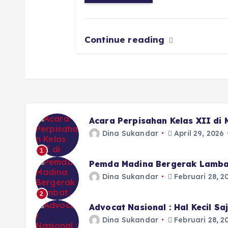
o
p
m
er
k
Continue reading
Acara Perpisahan Kelas XII di
Dina Sukandar
April 29, 2026
1
Pemda Madina Bergerak Lamba
Dina Sukandar
Februari 28, 2
2
Advocat Nasional : Hal Kecil S
Dina Sukandar
Februari 28, 2