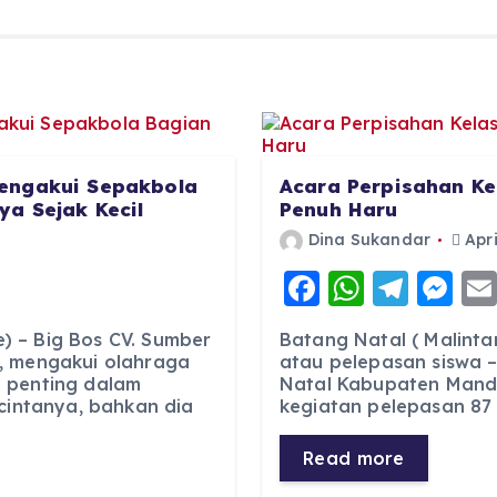
engakui Sepakbola
Acara Perpisahan Ke
a Sejak Kecil
Penuh Haru
Dina Sukandar
Apri
F
W
T
M
a
h
el
e
 – Big Bos CV. Sumber
Batang Natal ( Malinta
c
a
e
ss
, mengakui olahraga
atau pelepasan siswa –
 penting dalam
Natal Kabupaten Manda
e
ts
g
e
 cintanya, bahkan dia
kegiatan pelepasan 87 s
b
A
r
n
o
p
a
g
Read more