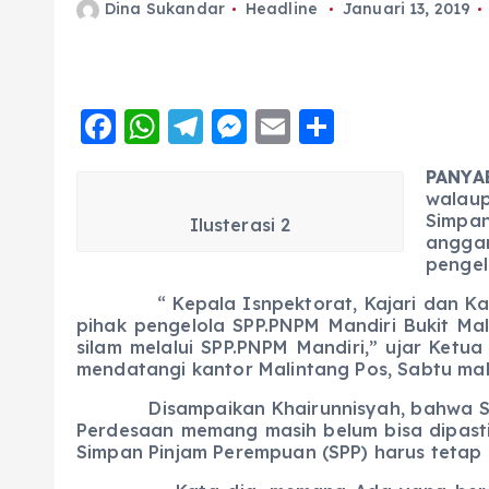
Dina Sukandar
Headline
Januari 13, 2019
F
W
T
M
E
S
a
h
el
e
m
h
PANYA
c
a
e
ss
ai
a
walaup
e
ts
g
e
l
re
Simpan
Ilusterasi 2
anggar
b
A
r
n
pengel
o
p
a
g
“ Kepala Isnpektorat, Kajari dan Kapol
pihak pengelola SPP.PNPM Mandiri Bukit M
o
p
m
er
silam melalui SPP.PNPM Mandiri,” ujar Ketu
k
mendatangi kantor Malintang Pos, Sabtu mal
Disampaikan Khairunnisyah, bahwa Sampa
Perdesaan memang masih belum bisa dipasti
Simpan Pinjam Perempuan (SPP) harus tetap