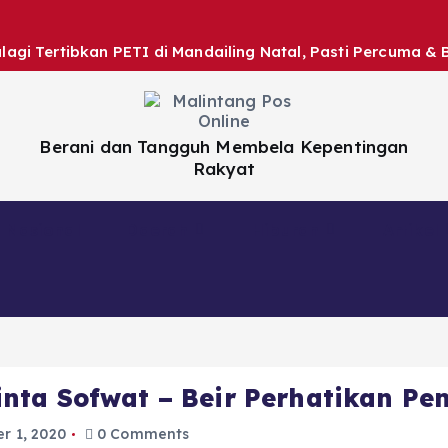
gi Tertibkan PETI di Mandailing Natal, Pasti Percuma & 
Berani dan Tangguh Membela Kepentingan
Rakyat
Nasional
Daerah
Hiburan
Artikel
nta Sofwat – Beir Perhatikan Pe
r 1, 2020
0 Comments