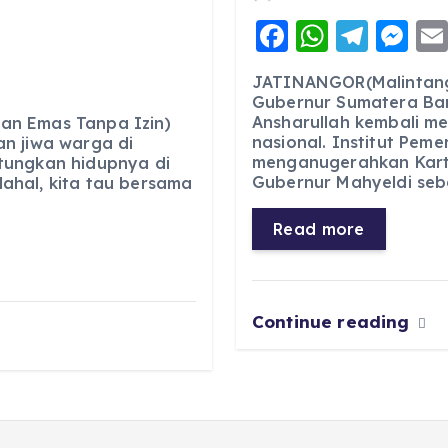
F
W
T
M
6
a
h
el
e
JATINANGOR(Malintang
c
a
e
ss
Gubernur Sumatera Bar
Ansharullah kembali m
e
ts
g
e
an Emas Tanpa Izin)
nasional. Institut Pem
n jiwa warga di
b
A
r
n
menganugerahkan Kart
tungkan hidupnya di
Gubernur Mahyeldi seb
ahal, kita tau bersama
o
p
a
g
o
p
m
er
Read more
k
Continue reading