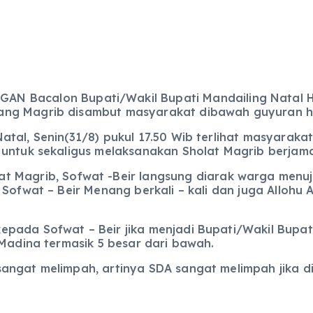
AN Bacalon Bupati/Wakil Bupati Mandailing Natal HM
ng Magrib disambut masyarakat dibawah guyuran hu
atal, Senin(31/8) pukul 17.50 Wib terlihat masyara
 untuk sekaligus melaksanakan Sholat Magrib berjam
lat Magrib, Sofwat -Beir langsung diarak warga menu
Sofwat – Beir Menang berkali – kali dan juga Allohu A
pada Sofwat – Beir jika menjadi Bupati/Wakil Bupat
 Madina termasik 5 besar dari bawah.
sangat melimpah, artinya SDA sangat melimpah jika 