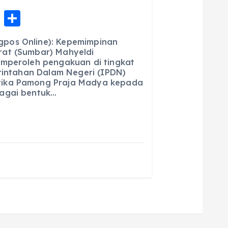
E
S
m
h
pos Online): Kepemimpinan
ai
a
at (Sumbar) Mahyeldi
emperoleh pengakuan di tingkat
l
re
erintahan Dalam Negeri (IPDN)
ika Pamong Praja Madya kepada
agai bentuk…