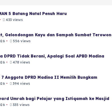
 MAN 5 Batang Natal Penuh Haru
433 views
t, Gelondongan Kayu dan Sampah Sumbat Terowon
026
556 views
aja DPRD Tidak Berani, Apalagi Soal APBD Madina
026
478 views
i 7 Anggota DPRD Madina II Memilih Bungkam
026
394 views
ard Umrah bagi Pelajar yang Istiqamah ke Masjid
026
335 views