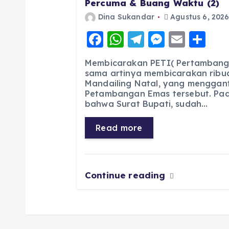
Percuma & Buang Waktu (2)
Dina Sukandar
Agustus 6, 202
F
W
T
M
E
S
a
h
el
e
m
h
Membicarakan PETI( Pertambang
c
a
e
ss
ai
a
sama artinya membicarakan ribua
Mandailing Natal, yang menggan
e
ts
g
e
l
re
Petambangan Emas tersebut. Pad
b
A
r
n
bahwa Surat Bupati, sudah…
o
p
a
g
Read more
o
p
m
er
k
Continue reading