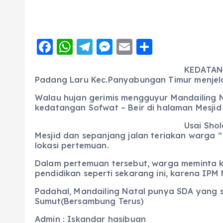
F
W
T
M
E
S
a
h
el
e
m
h
KEDATANG
c
a
e
ss
ai
a
Padang Laru Kec.Panyabungan Timur menjela
e
ts
g
e
l
re
Walau hujan gerimis mengguyur Mandailing N
b
A
r
n
kedatangan Sofwat – Beir di halaman Mesjid
o
p
a
g
Usai Sho
Mesjid dan sepanjang jalan teriakan warga ” 
o
p
m
er
lokasi pertemuan.
k
Dalam pertemuan tersebut, warga meminta ke
pendidikan seperti sekarang ini, karena IPM
Padahal, Mandailing Natal punya SDA yang 
Sumut(Bersambung Terus)
Admin : Iskandar hasibuan