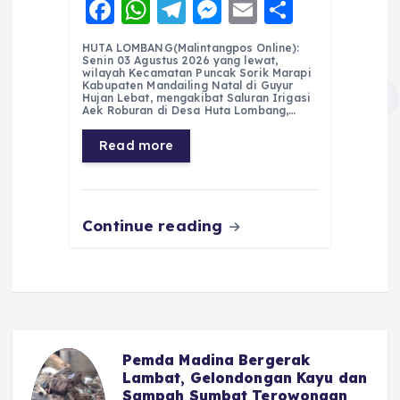
F
W
T
M
E
S
a
h
el
e
m
h
HUTA LOMBANG(Malintangpos Online):
c
a
e
ss
ai
a
Senin 03 Agustus 2026 yang lewat,
wilayah Kecamatan Puncak Sorik Marapi
e
ts
g
e
l
re
Kabupaten Mandailing Natal di Guyur
Hujan Lebat, mengakibat Saluran Irigasi
Aek Roburan di Desa Huta Lombang,…
b
A
r
n
o
p
a
g
Read more
o
p
m
er
k
Continue reading
Pemda Madina Bergerak
u
Lambat, Gelondongan Kayu dan
Sampah Sumbat Terowongan