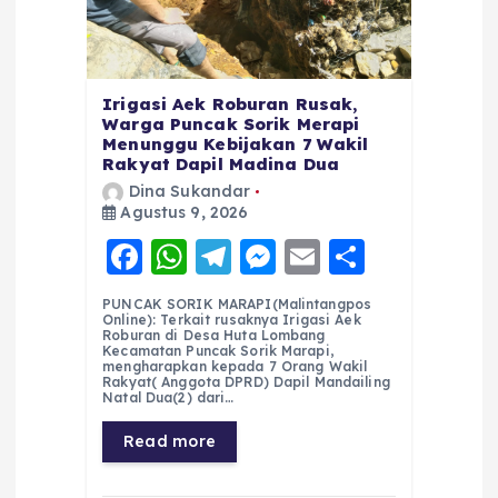
Irigasi Aek Roburan Rusak,
Warga Puncak Sorik Merapi
Menunggu Kebijakan 7 Wakil
Rakyat Dapil Madina Dua
Dina Sukandar
Agustus 9, 2026
F
W
T
M
E
S
a
h
el
e
m
h
PUNCAK SORIK MARAPI(Malintangpos
c
a
e
ss
ai
a
Online): Terkait rusaknya Irigasi Aek
Roburan di Desa Huta Lombang
e
ts
g
e
l
re
Kecamatan Puncak Sorik Marapi,
mengharapkan kepada 7 Orang Wakil
Rakyat( Anggota DPRD) Dapil Mandailing
b
A
r
n
Natal Dua(2) dari…
o
p
a
g
Read more
o
p
m
er