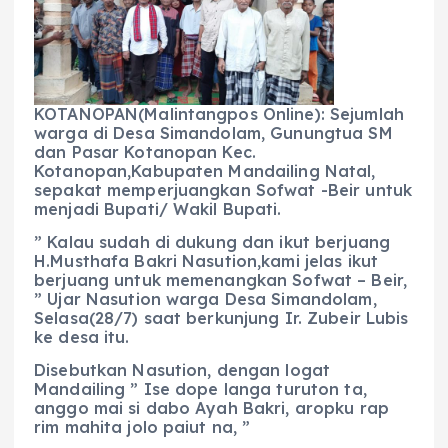
b
A
r
n
o
p
a
g
o
p
m
er
KOTANOPAN(Malintangpos Online): Sejumlah
k
warga di Desa Simandolam, Gunungtua SM
dan Pasar Kotanopan Kec.
Kotanopan,Kabupaten Mandailing Natal,
sepakat memperjuangkan Sofwat -Beir untuk
menjadi Bupati/ Wakil Bupati.
” Kalau sudah di dukung dan ikut berjuang
H.Musthafa Bakri Nasution,kami jelas ikut
berjuang untuk memenangkan Sofwat – Beir,
” Ujar Nasution warga Desa Simandolam,
Selasa(28/7) saat berkunjung Ir. Zubeir Lubis
ke desa itu.
Disebutkan Nasution, dengan logat
Mandailing ” Ise dope langa turuton ta,
anggo mai si dabo Ayah Bakri, aropku rap
rim mahita jolo paiut na, ”