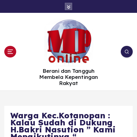
S
k
i
p
t
o
c
o
n
t
e
n
t
Berani dan Tangguh
Membela Kepentingan
Rakyat
Warga Kec.Kotanopan :
Kalau Sudah di Dukung
H.Bakri Nasution ” Kami
Mengikutinya “