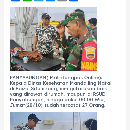
a
h
el
e
m
h
c
a
e
ss
ai
a
e
ts
g
e
l
re
b
A
r
n
o
p
a
g
o
p
m
er
k
PANYABUNGAN( Malintangpos Online):
Kepala Dinas Kesehatan Mandailing Natal
dr.Faizal Situmirang, mengutarakan baik
yang dirawat dirumah, maupun di RSUD
Panyabungan, hingga pukul 00.00 Wib,
Jumat(28/10) sudah tercatat 27 Orang.