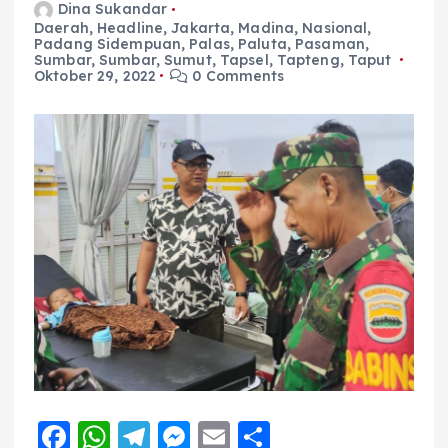
Dina Sukandar
Daerah
,
Headline
,
Jakarta
,
Madina
,
Nasional
,
Padang Sidempuan
,
Palas
,
Paluta
,
Pasaman
,
Sumbar
,
Sumbar
,
Sumut
,
Tapsel
,
Tapteng
,
Taput
Oktober 29, 2022
0 Comments
F
W
T
M
E
S