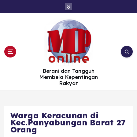
S
k
i
p
t
o
c
o
n
t
e
n
t
Berani dan Tangguh
Membela Kepentingan
Rakyat
Warga Keracunan di
Kec.Panyabungan Barat 27
Orang