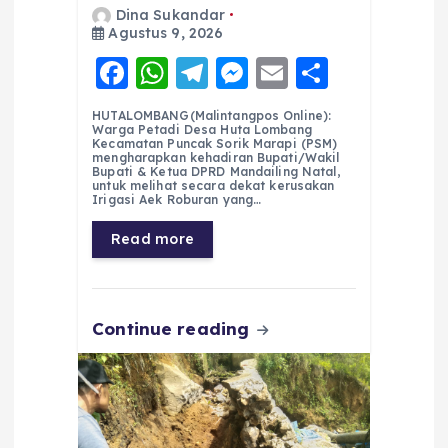
Dina Sukandar
Agustus 9, 2026
F
W
T
M
E
S
a
h
el
e
m
h
HUTALOMBANG(Malintangpos Online):
c
a
e
ss
ai
a
Warga Petadi Desa Huta Lombang
Kecamatan Puncak Sorik Marapi (PSM)
e
ts
g
e
l
re
mengharapkan kehadiran Bupati/Wakil
Bupati & Ketua DPRD Mandailing Natal,
untuk melihat secara dekat kerusakan
b
A
r
n
Irigasi Aek Roburan yang…
o
p
a
g
Read more
o
p
m
er
k
Continue reading