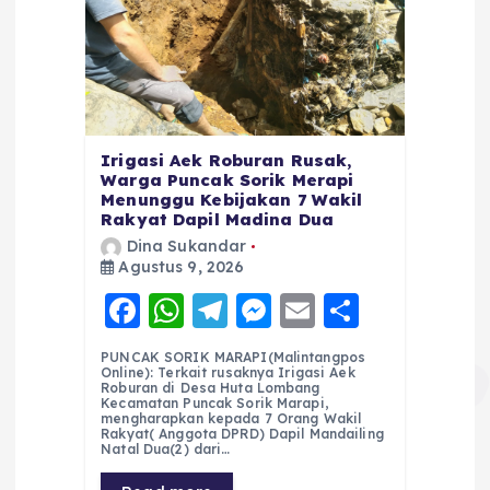
Irigasi Aek Roburan Rusak,
Warga Puncak Sorik Merapi
Menunggu Kebijakan 7 Wakil
Rakyat Dapil Madina Dua
Dina Sukandar
Agustus 9, 2026
F
W
T
M
E
S
a
h
el
e
m
h
PUNCAK SORIK MARAPI(Malintangpos
c
a
e
ss
ai
a
Online): Terkait rusaknya Irigasi Aek
Roburan di Desa Huta Lombang
e
ts
g
e
l
re
Kecamatan Puncak Sorik Marapi,
mengharapkan kepada 7 Orang Wakil
Rakyat( Anggota DPRD) Dapil Mandailing
b
A
r
n
Natal Dua(2) dari…
o
p
a
g