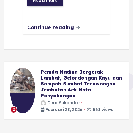
Read more
o
p
m
er
k
Continue reading
Pemda Madina Bergerak
u
Lambat, Gelondongan Kayu dan
Sampah Sumbat Terowongan
Jembatan Aek Mata
Panyabungan
Dina Sukandar
Februari 28, 2026
563 views
2