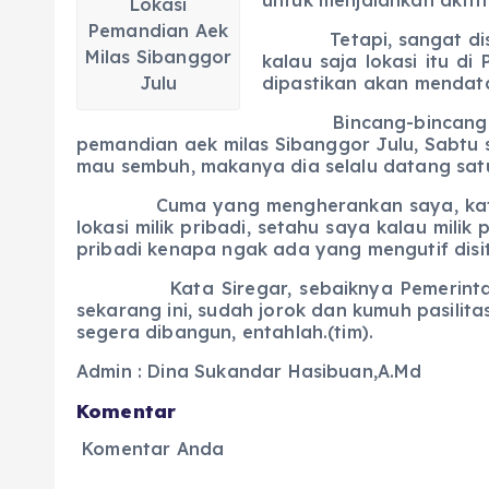
Lokasi
Pemandian Aek
Tetapi, sangat disaya
Milas Sibanggor
kalau saja lokasi itu 
Julu
dipastikan akan mendata
Bincang-bincang penul
pemandian aek milas Sibanggor Julu, Sabtu so
mau sembuh, makanya dia selalu datang satu
Cuma yang mengherankan saya, katanya,
lokasi milik pribadi, setahu saya kalau milik 
pribadi kenapa ngak ada yang mengutif disi
Kata Siregar, sebaiknya Pemerintah Manda
sekarang ini, sudah jorok dan kumuh pasili
segera dibangun, entahlah.(tim).
Admin : Dina Sukandar Hasibuan,A.Md
Komentar
Komentar Anda