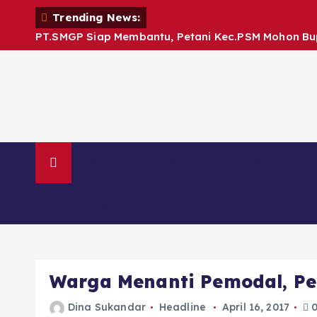
S
Trending News:
k
i
PT.SMGP Siap Membantu, Petani Kec.PSM Mohon Bup
p
t
o
c
o
n
t
e
n
Beranda
Sumut
Cetak
t
Ragam
Warga Menanti Pemodal, P
Dina Sukandar
Headline
April 16, 2017
0