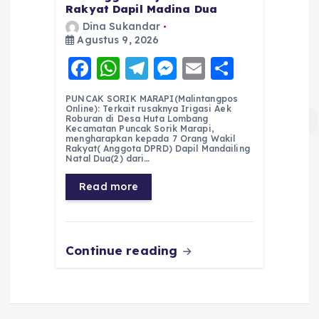
Rakyat Dapil Madina Dua
Dina Sukandar
Agustus 9, 2026
F
W
T
M
E
S
a
h
el
e
m
h
PUNCAK SORIK MARAPI(Malintangpos
c
a
e
ss
ai
a
Online): Terkait rusaknya Irigasi Aek
Roburan di Desa Huta Lombang
e
ts
g
e
l
re
Kecamatan Puncak Sorik Marapi,
mengharapkan kepada 7 Orang Wakil
Rakyat( Anggota DPRD) Dapil Mandailing
b
A
r
n
Natal Dua(2) dari…
o
p
a
g
Read more
o
p
m
er
k
Continue reading