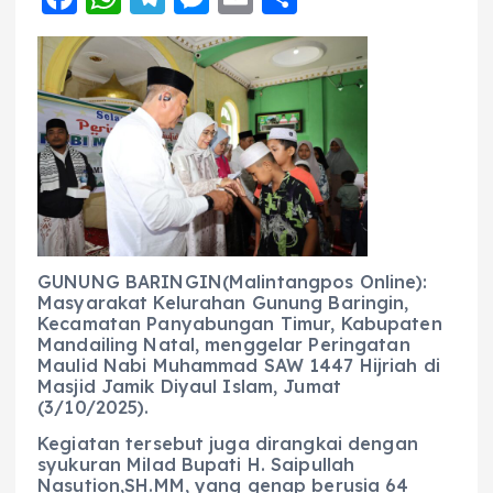
a
h
el
e
m
h
c
a
e
ss
ai
a
e
ts
g
e
l
re
b
A
r
n
o
p
a
g
o
p
m
er
k
GUNUNG BARINGIN(Malintangpos Online):
Masyarakat Kelurahan Gunung Baringin,
Kecamatan Panyabungan Timur, Kabupaten
Mandailing Natal, menggelar Peringatan
Maulid Nabi Muhammad SAW 1447 Hijriah di
Masjid Jamik Diyaul Islam, Jumat
(3/10/2025).
Kegiatan tersebut juga dirangkai dengan
syukuran Milad Bupati H. Saipullah
Nasution,SH.MM, yang genap berusia 64