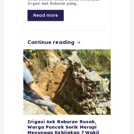
b
A
r
n
Irigasi Aek Roburan yang…
o
p
a
g
Read more
o
p
m
er
k
Continue reading
Irigasi Aek Roburan Rusak,
Warga Puncak Sorik Merapi
Menunggu Kebijakan 7 Wakil