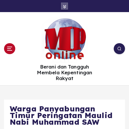
S
k
i
p
t
o
c
o
n
t
e
n
t
Berani dan Tangguh
Membela Kepentingan
Rakyat
Warga Panyabungan
Timur Peringatan Maulid
Nabi Muhammad SAW