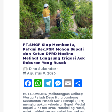
PT.SMGP Siap Membantu,
Petani Kec.PSM Mohon Bupati
dan Ketua DPRD Madina
Melihat Langsung Irigasi Aek
Roburan Yang Rusak
Dina Sukandar
Agustus 9, 2026
F
W
T
M
E
S
a
h
el
e
m
h
HUTALOMBANG(Malintangpos Online):
c
a
e
ss
ai
a
Warga Petadi Desa Huta Lombang
Kecamatan Puncak Sorik Marapi (PSM)
e
ts
g
e
l
re
mengharapkan kehadiran Bupati/Wakil
Bupati & Ketua DPRD Mandailing Natal,
untuk melihat secara dekat kerusakan