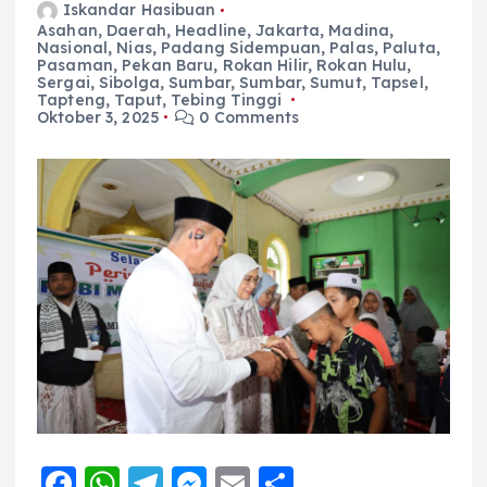
Iskandar Hasibuan
Asahan
,
Daerah
,
Headline
,
Jakarta
,
Madina
,
Nasional
,
Nias
,
Padang Sidempuan
,
Palas
,
Paluta
,
Pasaman
,
Pekan Baru
,
Rokan Hilir
,
Rokan Hulu
,
Sergai
,
Sibolga
,
Sumbar
,
Sumbar
,
Sumut
,
Tapsel
,
Tapteng
,
Taput
,
Tebing Tinggi
Oktober 3, 2025
0 Comments
F
W
T
M
E
S