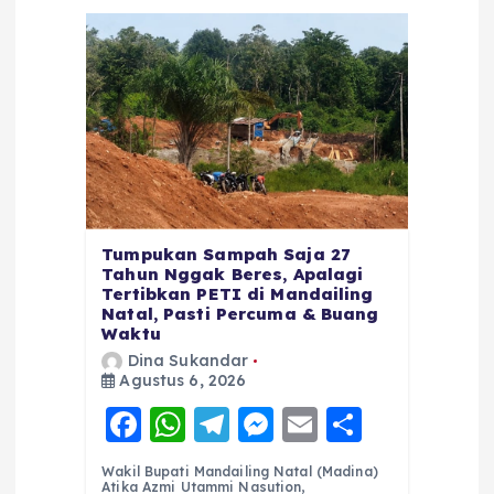
Tumpukan Sampah Saja 27
Tahun Nggak Beres, Apalagi
Tertibkan PETI di Mandailing
Natal, Pasti Percuma & Buang
Waktu
Dina Sukandar
Agustus 6, 2026
F
W
T
M
E
S
a
h
el
e
m
h
Wakil Bupati Mandailing Natal (Madina)
Atika Azmi Utammi Nasution,