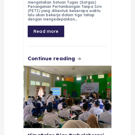
c
a
e
ss
ai
a
mengatakan Satuan Tugas (Satgas)
e
ts
g
e
l
re
Penanganan Pertambangan Tanpa Izin
(PETI) yang dibentuk beberapa waktu
lalu akan bekerja dalam tiga tahap
b
A
r
n
dengan mengedepankan…
o
p
a
g
Read more
o
p
m
er
k
Continue reading