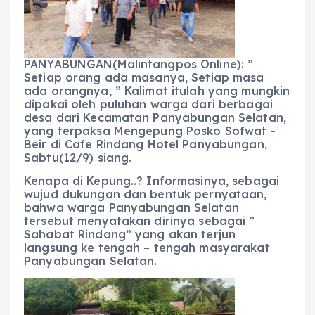
b
A
r
n
o
p
a
g
o
p
m
er
PANYABUNGAN(Malintangpos Online): ”
k
Setiap orang ada masanya, Setiap masa
ada orangnya, ” Kalimat itulah yang mungkin
dipakai oleh puluhan warga dari berbagai
desa dari Kecamatan Panyabungan Selatan,
yang terpaksa Mengepung Posko Sofwat -
Beir di Cafe Rindang Hotel Panyabungan,
Sabtu(12/9) siang.
Kenapa di Kepung..? Informasinya, sebagai
wujud dukungan dan bentuk pernyataan,
bahwa warga Panyabungan Selatan
tersebut menyatakan dirinya sebagai ”
Sahabat Rindang” yang akan terjun
langsung ke tengah – tengah masyarakat
Panyabungan Selatan.