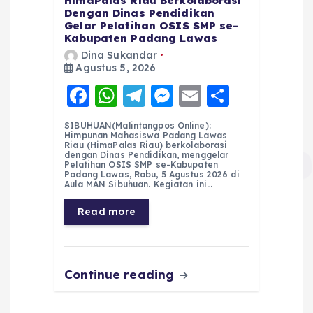
HimaPalas Riau Berkolaborasi
Dengan Dinas Pendidikan
Gelar Pelatihan OSIS SMP se-
Kabupaten Padang Lawas
Dina Sukandar
Agustus 5, 2026
F
W
T
M
E
S
a
h
el
e
m
h
SIBUHUAN(Malintangpos Online):
c
a
e
ss
ai
a
Himpunan Mahasiswa Padang Lawas
Riau (HimaPalas Riau) berkolaborasi
e
ts
g
e
l
re
dengan Dinas Pendidikan, menggelar
Pelatihan OSIS SMP se-Kabupaten
Padang Lawas, Rabu, 5 Agustus 2026 di
b
A
r
n
Aula MAN Sibuhuan. Kegiatan ini…
o
p
a
g
Read more
o
p
m
er
k
Continue reading