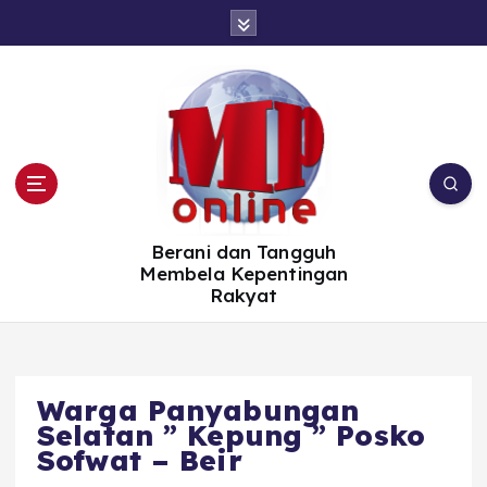
S
k
i
p
t
o
c
o
n
t
e
n
t
Berani dan Tangguh
Membela Kepentingan
Rakyat
Warga Panyabungan
Selatan ” Kepung ” Posko
Sofwat – Beir