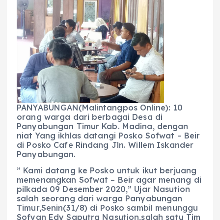
c
a
e
ss
ai
a
e
ts
g
e
l
re
b
A
r
n
o
p
a
g
o
p
m
er
k
PANYABUNGAN(Malintangpos Online): 10
orang warga dari berbagai Desa di
Panyabungan Timur Kab. Madina, dengan
niat Yang ikhlas datangi Posko Sofwat – Beir
di Posko Cafe Rindang Jln. Willem Iskander
Panyabungan.
” Kami datang ke Posko untuk ikut berjuang
memenangkan Sofwat – Beir agar menang di
pilkada 09 Desember 2020,” Ujar Nasution
salah seorang dari warga Panyabungan
Timur,Senin(31/8) di Posko sambil menunggu
Sofyan Edy Saputra Nasution,salah satu Tim