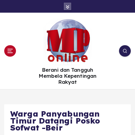
S
k
i
p
t
o
c
o
n
t
e
n
t
Berani dan Tangguh
Membela Kepentingan
Rakyat
Warga Panyabungan
Timur Datangi Posko
Sofwat -Beir