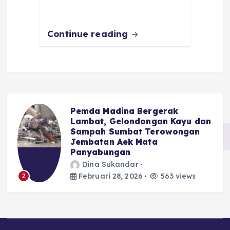
o
p
m
er
k
Continue reading
Pemda Madina Bergerak
u
Lambat, Gelondongan Kayu dan
Sampah Sumbat Terowongan
Jembatan Aek Mata
Panyabungan
Dina Sukandar
Februari 28, 2026
563 views
2