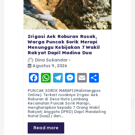
Irigasi Aek Roburan Rusak,
Warga Puncak Sorik Merapi
Menunggu Kebijakan 7 Wakil
Rakyat Dapil Madina Dua
Dina Sukandar
Agustus 9, 2026
F
W
T
M
E
S
a
h
el
e
m
h
PUNCAK SORIK MARAPI(Malintangpos
c
a
e
ss
ai
a
Online): Terkait rusaknya Irigasi Aek
Roburan di Desa Huta Lombang
e
ts
g
e
l
re
Kecamatan Puncak Sorik Marapi,
mengharapkan kepada 7 Orang Wakil
Rakyat( Anggota DPRD) Dapil Mandailing
b
A
r
n
Natal Dua(2) dari…
o
p
a
g
Read more