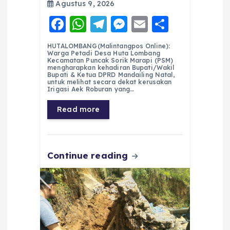
Agustus 9, 2026
F
W
T
M
E
S
a
h
el
e
m
h
HUTALOMBANG(Malintangpos Online):
c
a
e
ss
ai
a
Warga Petadi Desa Huta Lombang
Kecamatan Puncak Sorik Marapi (PSM)
e
ts
g
e
l
re
mengharapkan kehadiran Bupati/Wakil
Bupati & Ketua DPRD Mandailing Natal,
untuk melihat secara dekat kerusakan
b
A
r
n
Irigasi Aek Roburan yang…
o
p
a
g
Read more
o
p
m
er
k
Continue reading