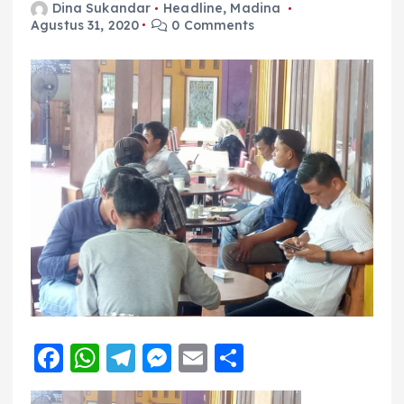
Dina Sukandar
Headline
,
Madina
Agustus 31, 2020
0 Comments
F
W
T
M
E
S
a
h
el
e
m
h