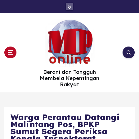
S
k
i
p
t
o
c
o
n
t
e
n
t
Berani dan Tangguh
Membela Kepentingan
Rakyat
Warga Perantau Datangi
Malintang Pos, BPKP
Sumut Segera Periksa
Kepala Inspektorat