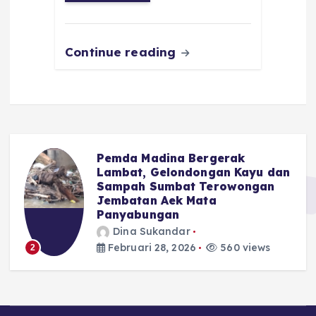
o
p
m
er
k
Continue reading
Pemda Madina Bergerak
u
Lambat, Gelondongan Kayu dan
Sampah Sumbat Terowongan
Jembatan Aek Mata
Panyabungan
Dina Sukandar
Februari 28, 2026
560 views
2