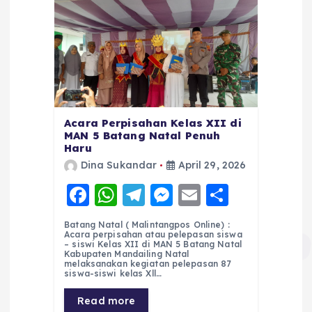
Acara Perpisahan Kelas XII di
MAN 5 Batang Natal Penuh
Haru
Dina Sukandar
April 29, 2026
F
W
T
M
E
S
a
h
el
e
m
h
Batang Natal ( Malintangpos Online) :
c
a
e
ss
ai
a
Acara perpisahan atau pelepasan siswa
– siswi Kelas XII di MAN 5 Batang Natal
e
ts
g
e
l
re
Kabupaten Mandailing Natal
melaksanakan kegiatan pelepasan 87
siswa-siswi kelas Xll…
b
A
r
n
o
p
a
g
Read more