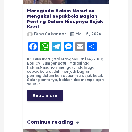
Maraginda Hakim Nasution
Mengakui Sepakbola Bagian
Penting Dalam Hidupnya Sejak
Kecil
Dina Sukandar
Mei 15, 2026
F
W
T
M
E
S
a
h
el
e
m
h
KOTANOPAN (Malintangpos Online) – Big
c
a
e
ss
ai
a
Bos CV. Sumber Batu , Maraginda
Hakim.Nasution, mengakui olahraga
e
ts
g
e
l
re
sepak bola sudah menjadi bagian
penting dalam kehidupannya sejak kecil.
Saking cintanya, bahkan dia mempelajari
b
A
r
n
seluruh…
o
p
a
g
Read more
o
p
m
er
k
Continue reading