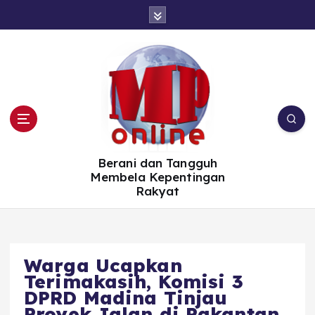
S
k
i
p
t
o
c
o
n
t
e
n
t
Berani dan Tangguh
Membela Kepentingan
Rakyat
Warga Ucapkan
Terimakasih, Komisi 3
DPRD Madina Tinjau
Proyek Jalan di Pakantan