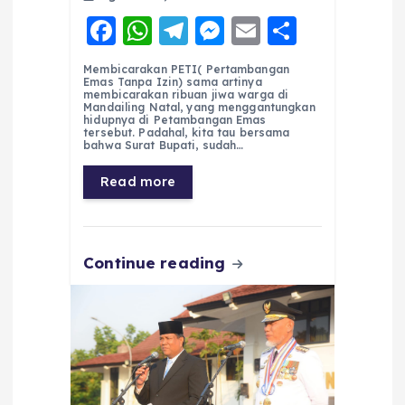
F
W
T
M
E
S
a
h
el
e
m
h
Membicarakan PETI( Pertambangan
c
a
e
ss
ai
a
Emas Tanpa Izin) sama artinya
membicarakan ribuan jiwa warga di
e
ts
g
e
l
re
Mandailing Natal, yang menggantungkan
hidupnya di Petambangan Emas
tersebut. Padahal, kita tau bersama
b
A
r
n
bahwa Surat Bupati, sudah…
o
p
a
g
Read more
o
p
m
er
k
Continue reading