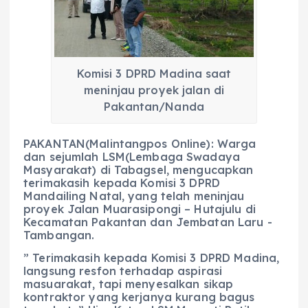
b
A
r
n
o
p
a
g
o
p
m
er
k
Komisi 3 DPRD Madina saat
meninjau proyek jalan di
Pakantan/Nanda
PAKANTAN(Malintangpos Online): Warga
dan sejumlah LSM(Lembaga Swadaya
Masyarakat) di Tabagsel, mengucapkan
terimakasih kepada Komisi 3 DPRD
Mandailing Natal, yang telah meninjau
proyek Jalan Muarasipongi – Hutajulu di
Kecamatan Pakantan dan Jembatan Laru -
Tambangan.
” Terimakasih kepada Komisi 3 DPRD Madina,
langsung resfon terhadap aspirasi
masuarakat, tapi menyesalkan sikap
kontraktor yang kerjanya kurang bagus