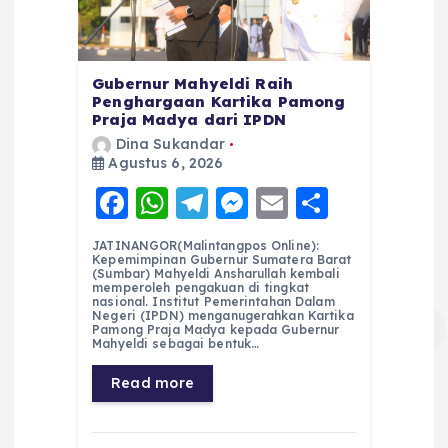
Gubernur Mahyeldi Raih
Penghargaan Kartika Pamong
Praja Madya dari IPDN
Dina Sukandar
Agustus 6, 2026
F
W
T
M
E
S
a
h
el
e
m
h
JATINANGOR(Malintangpos Online):
c
a
e
ss
ai
a
Kepemimpinan Gubernur Sumatera Barat
(Sumbar) Mahyeldi Ansharullah kembali
e
ts
g
e
l
re
memperoleh pengakuan di tingkat
nasional. Institut Pemerintahan Dalam
Negeri (IPDN) menganugerahkan Kartika
b
A
r
n
Pamong Praja Madya kepada Gubernur
Mahyeldi sebagai bentuk…
o
p
a
g
Read more
o
p
m
er
k