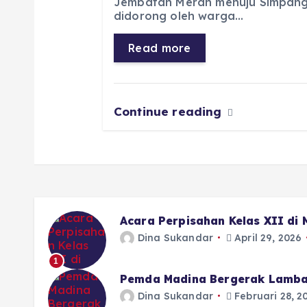
Jembatan Merah menuju Simpang 
b
A
r
n
didorong oleh warga…
o
p
a
g
Read more
o
p
m
er
k
Continue reading
Acara Perpisahan Kelas XII di
Dina Sukandar
April 29, 2026
1
Pemda Madina Bergerak Lamba
Dina Sukandar
Februari 28, 2