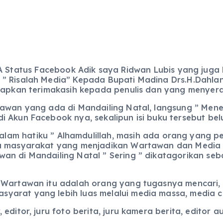
Status Facebook Adik saya Ridwan Lubis yang juga 
 ” Risalah Media” Kepada Bupati Madina Drs.H.Dahla
ucapkan terimakasih kepada penulis dan yang menyer
tawan yang ada di Mandailing Natal, langsung ” Mene
 Akun Facebook nya, sekalipun isi buku tersebut bel
alam hatiku ” Alhamdulillah, masih ada orang yang 
ja masyarakat yang menjadikan Wartawan dan Media 
n di Mandailing Natal ” Sering ” dikatagorikan seba
 Wartawan itu adalah orang yang tugasnya mencari, 
arat yang lebih luas melalui media massa, media ce
ditor, juru foto berita, juru kamera berita, editor a