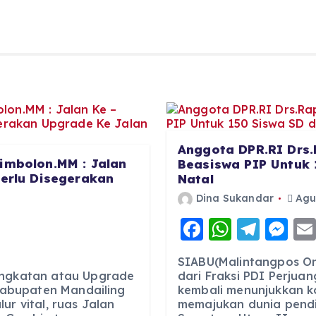
Anggota DPR.RI Drs.
imbolon.MM : Jalan
Beasiswa PIP Untuk 
Perlu Disegerakan
Natal
Dina Sukandar
Agus
F
W
T
M
a
h
el
e
SIABU(Malintangpos Onl
c
a
e
ss
ingkatan atau Upgrade
dari Fraksi PDI Perjuan
 Kabupaten Mandailing
kembali menunjukkan 
e
ts
g
e
ur vital, ruas Jalan
memajukan dunia pendid