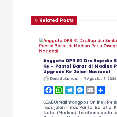
Related Posts
Anggota DPR.RI Drs.Rapidin S
Ke – Pantai Barat di Madina 
Upgrade Ke Jalan Nasional
Dina Sukandar
Agustus 7, 2026
F
W
T
M
E
S
a
h
el
e
m
h
SIABU(Malintangpos Online): Pen
c
a
e
ss
ai
a
ruas jalan lintas Pantai Barat di
Natal (Madina), terutama pada jal
e
ts
g
e
l
re