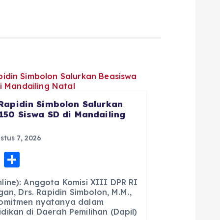
Rapidin Simbolon Salurkan
150 Siswa SD di Mandailing
tus 7, 2026
E
S
m
h
ine): Anggota Komisi XIII DPR RI
ai
a
gan, Drs. Rapidin Simbolon, M.M.,
komitmen nyatanya dalam
l
re
ikan di Daerah Pemilihan (Dapil)