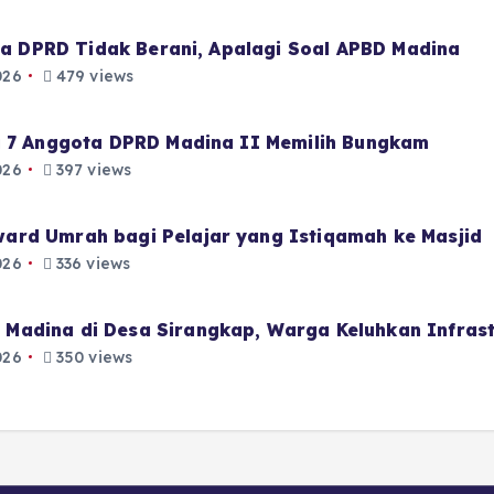
aja DPRD Tidak Berani, Apalagi Soal APBD Madina
026
479 views
i 7 Anggota DPRD Madina II Memilih Bungkam
026
397 views
ard Umrah bagi Pelajar yang Istiqamah ke Masjid
026
336 views
Madina di Desa Sirangkap, Warga Keluhkan Infrast
026
350 views