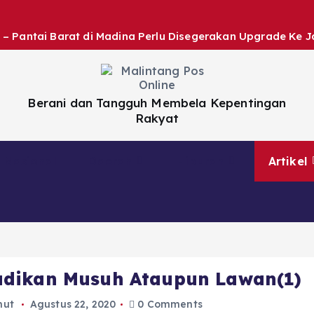
 – Pantai Barat di Madina Perlu Disegerakan Upgrade Ke J
Berani dan Tangguh Membela Kepentingan
Rakyat
Nasional
Daerah
Hiburan
Artikel
adikan Musuh Ataupun Lawan(1)
mut
Agustus 22, 2020
0 Comments