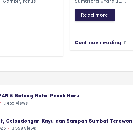
b
A
r
n
Gambir, terus
Sumatera Utara II.…
o
p
a
g
Read more
o
p
m
er
k
Continue reading
 MAN 5 Batang Natal Penuh Haru
435 views
t, Gelondongan Kayu dan Sampah Sumbat Terowon
026
558 views