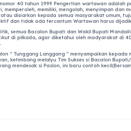
nomor 40 tahun 1999 Pengertian wartawan adalah pr
cari, memperoleh, memiliki, mengolah, menyimpan da
kan atau disiarkan kepada semua masyarakat umum, t
jektif dan tidak ada tercantum Wartawan harus dijad
politik, semua Bacalon Bupati dan Wakil Bupati Mand
ut di pilkada, agar diketahui oleh madyarakat di 4
.
acalon ” Tunggang Langgang ” menyampaikan kepada 
awan, ketimbang melalyu Tim Sukses si Bacalon Bupati
ang mendesak si Paslon, ini baru contoh kecil(Bersa