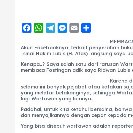
F
W
T
M
E
S
a
h
el
e
m
h
MEMBACA 
c
a
e
ss
ai
a
Akun Facebooknya, terkait penyerahan buku
Ismai Hakim Lubis (H. Atas) langsung saya 
e
ts
g
e
l
re
b
A
r
n
Kenapa..? Saya salah satu dari ratusan War
membaca Fostingan adik saya Ridwan Lubis di
o
p
a
g
Karena d
o
p
m
er
selama ini banyak pejabat atau katakan sa
k
yang melatar belakanginya, sehingga Wartawa
lagi Wartawan yang lainnya.
Padahal, untuk kita ketahui bersama, bahwa
dan menyajikannya dengan cepat kepada masy
Yang bisa disebut wartawan adalah reporter, e