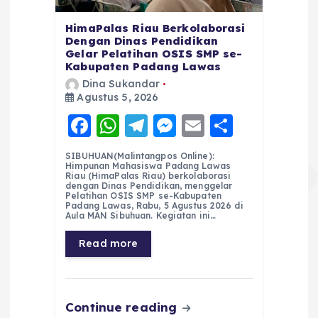
HimaPalas Riau Berkolaborasi
Dengan Dinas Pendidikan
Gelar Pelatihan OSIS SMP se-
Kabupaten Padang Lawas
Dina Sukandar
Agustus 5, 2026
F
W
T
M
E
S
a
h
el
e
m
h
SIBUHUAN(Malintangpos Online):
c
a
e
ss
ai
a
Himpunan Mahasiswa Padang Lawas
Riau (HimaPalas Riau) berkolaborasi
e
ts
g
e
l
re
dengan Dinas Pendidikan, menggelar
Pelatihan OSIS SMP se-Kabupaten
Padang Lawas, Rabu, 5 Agustus 2026 di
b
A
r
n
Aula MAN Sibuhuan. Kegiatan ini…
o
p
a
g
Read more
o
p
m
er
k
Continue reading