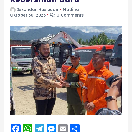
Iskandar Hasibuan
Madina
Oktober 30, 2025
0 Comments
F
W
T
M
E
S