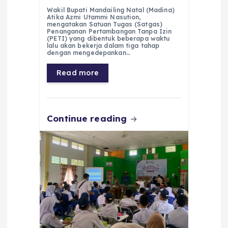
a
h
el
e
m
h
Wakil Bupati Mandailing Natal (Madina)
c
a
e
ss
ai
a
Atika Azmi Utammi Nasution,
mengatakan Satuan Tugas (Satgas)
e
ts
g
e
l
re
Penanganan Pertambangan Tanpa Izin
(PETI) yang dibentuk beberapa waktu
lalu akan bekerja dalam tiga tahap
b
A
r
n
dengan mengedepankan…
o
p
a
g
Read more
o
p
m
er
k
Continue reading