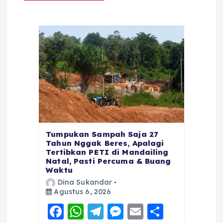
Tumpukan Sampah Saja 27
Tahun Nggak Beres, Apalagi
Tertibkan PETI di Mandailing
Natal, Pasti Percuma & Buang
Waktu
Dina Sukandar
Agustus 6, 2026
F
W
T
M
E
S