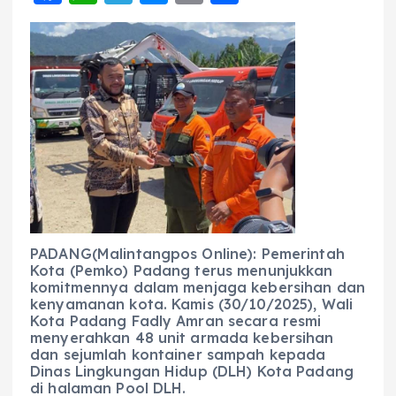
a
h
el
e
m
h
c
a
e
ss
ai
a
e
ts
g
e
l
re
b
A
r
n
o
p
a
g
o
p
m
er
k
PADANG(Malintangpos Online): Pemerintah
Kota (Pemko) Padang terus menunjukkan
komitmennya dalam menjaga kebersihan dan
kenyamanan kota. Kamis (30/10/2025), Wali
Kota Padang Fadly Amran secara resmi
menyerahkan 48 unit armada kebersihan
dan sejumlah kontainer sampah kepada
Dinas Lingkungan Hidup (DLH) Kota Padang
di halaman Pool DLH.