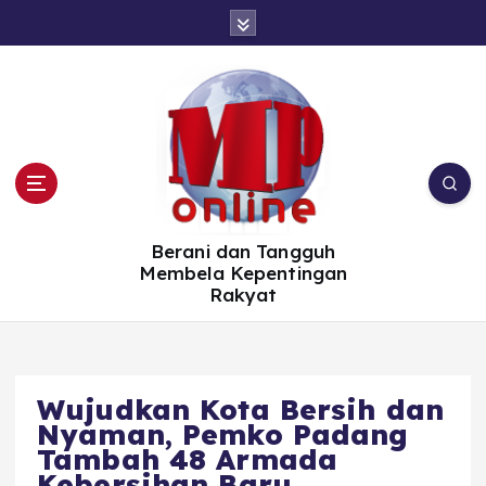
S
k
i
p
t
o
c
o
n
t
e
n
t
Berani dan Tangguh
Membela Kepentingan
Rakyat
Wujudkan Kota Bersih dan
Nyaman, Pemko Padang
Tambah 48 Armada
Kebersihan Baru