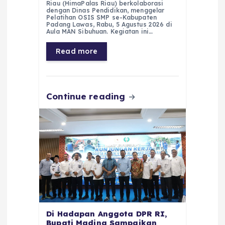
c
a
e
ss
ai
a
Riau (HimaPalas Riau) berkolaborasi
e
ts
g
e
l
re
dengan Dinas Pendidikan, menggelar
Pelatihan OSIS SMP se-Kabupaten
Padang Lawas, Rabu, 5 Agustus 2026 di
b
A
r
n
Aula MAN Sibuhuan. Kegiatan ini…
o
p
a
g
Read more
o
p
m
er
k
Continue reading
Di Hadapan Anggota DPR RI,
Bupati Madina Sampaikan