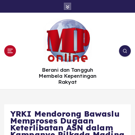
S
k
i
p
t
o
c
o
n
t
e
n
t
Berani dan Tangguh
Membela Kepentingan
Rakyat
YRKI Mendorong Bawaslu
Memproses Dugaan
Keterlibatan ASN dalam
Kampanye Pilkada Madina