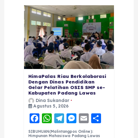
HimaPalas Riau Berkolaborasi
Dengan Dinas Pendidikan
Gelar Pelatihan OSIS SMP se-
Kabupaten Padang Lawas
Dina Sukandar
Agustus 5, 2026
F
W
T
M
E
S
a
h
el
e
m
h
SIBUHUAN(Malintangpos Online):
Himpunan Mahasiswa Padang Lawas