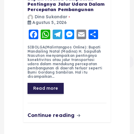
Pentingnya Jalur Udara Dalam
Percepatan Pembangunan
Dina Sukandar
Agustus 5, 2026
F
W
T
M
E
S
a
h
el
e
m
h
SIBOLGA(Malintangpos Online): Bupati
c
a
e
ss
ai
a
Mandailing Natal (Madina) H. Saipullah
Nasution menyampaikan pentingnya
e
ts
g
e
l
re
konektivitas atau jalur transportasi
udara dalam mendukung percepatan
pembangunan di daerah terluar seperti
b
A
r
n
Bumi Gordang Sambilan. Hal itu
disampaikan…
o
p
a
g
Read more
o
p
m
er
k
Continue reading