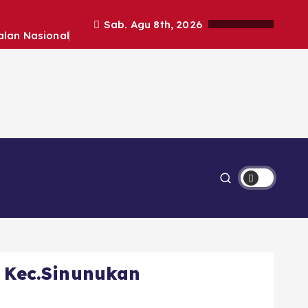
Sab. Agu 8th, 2026
alan Nasional
Ekonomi
Lipsus
h Kec.Sinunukan