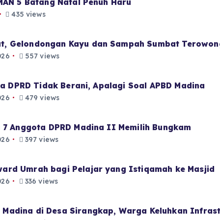
 MAN 5 Batang Natal Penuh Haru
435 views
t, Gelondongan Kayu dan Sampah Sumbat Terowon
026
557 views
aja DPRD Tidak Berani, Apalagi Soal APBD Madina
026
479 views
i 7 Anggota DPRD Madina II Memilih Bungkam
026
397 views
ard Umrah bagi Pelajar yang Istiqamah ke Masjid
026
336 views
Madina di Desa Sirangkap, Warga Keluhkan Infrast