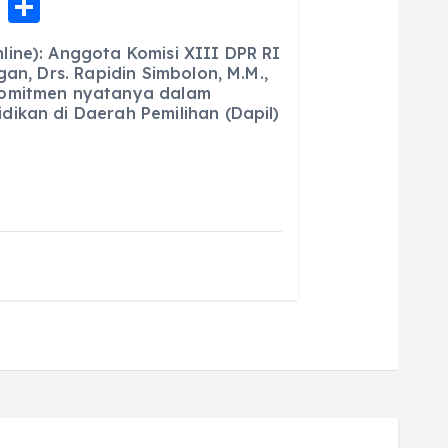
E
S
m
h
ine): Anggota Komisi XIII DPR RI
ai
a
gan, Drs. Rapidin Simbolon, M.M.,
komitmen nyatanya dalam
l
re
ikan di Daerah Pemilihan (Dapil)