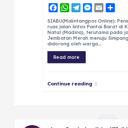
F
W
T
M
E
S
a
h
el
e
m
h
SIABU(Malintangpos Online): Pen
c
a
e
ss
ai
a
ruas jalan lintas Pantai Barat di
Natal (Madina), terutama pada jal
e
ts
g
e
l
re
Jembatan Merah menuju Simpang 
b
A
r
n
didorong oleh warga…
o
p
a
g
Read more
o
p
m
er
k
Continue reading