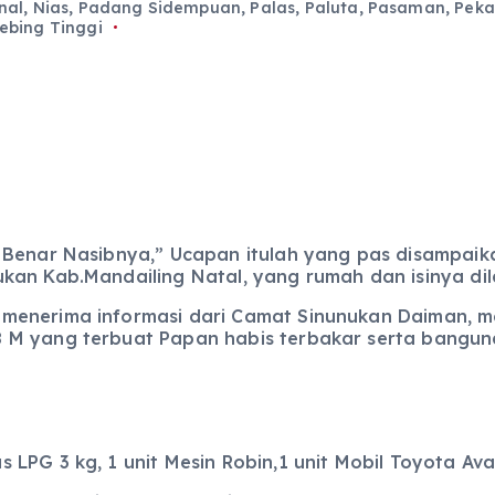
nal
,
Nias
,
Padang Sidempuan
,
Palas
,
Paluta
,
Pasaman
,
Peka
ebing Tinggi
g Benar Nasibnya,” Ucapan itulah yang pas disampai
kan Kab.Mandailing Natal, yang rumah dan isinya dil
 menerima informasi dari Camat Sinunukan Daiman,
8 M yang terbuat Papan habis terbakar serta bang
LPG 3 kg, 1 unit Mesin Robin,1 unit Mobil Toyota Ava