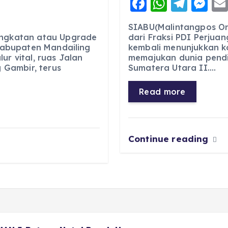
F
W
T
M
a
h
el
e
SIABU(Malintangpos Onl
c
a
e
ss
ingkatan atau Upgrade
dari Fraksi PDI Perjuan
 Kabupaten Mandailing
kembali menunjukkan 
e
ts
g
e
ur vital, ruas Jalan
memajukan dunia pendid
b
A
r
n
Gambir, terus
Sumatera Utara II.…
o
p
a
g
Read more
o
p
m
er
k
Continue reading