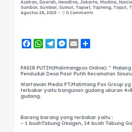
Asahan
,
Daerah
,
Headline
,
Jakarta
,
Madina
,
Nasio
Sumbar
,
Sumbar
,
Sumut
,
Tapsel
,
Tapteng
,
Taput
,
T
Agustus 28, 2025
0 Comments
F
W
T
M
E
S
a
h
el
e
m
h
c
a
e
ss
ai
a
PASIR PUTIH(Malintangpos Online): ” Malan
e
ts
g
e
l
re
Penduduk Desa Pasir Putih Kecamatan Sinunu
b
A
r
n
Wartawan Media PT.Malintang Pos Group yg
o
p
a
g
terbakar yaitu bangunan gudang ukuran 4×
gudang.
o
p
m
er
k
Barang barang yang terbakar yaitu :
– 1 buahTabung Oksigen, 14 buah Tabung Gas 