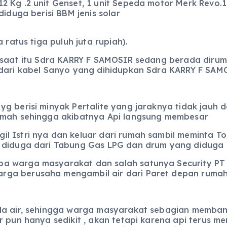
 Kg .2 unit Genset, 1 unit Sepeda motor Merk Revo.1 
diduga berisi BBM jenis solar
 ratus tiga puluh juta rupiah).
a saat itu Sdra KARRY F SAMOSIR sedang berada diru
 dari kabel Sanyo yang dihidupkan Sdra KARRY F SA
g berisi minyak Pertalite yang jaraknya tidak jauh 
rumah sehingga akibatnya Api langsung membesar
l Istri nya dan keluar dari rumah sambil meminta T
 diduga dari Tabung Gas LPG dan drum yang diduga b
pa warga masyarakat dan salah satunya Security P
rga berusaha mengambil air dari Paret depan ruma
da air, sehingga warga masyarakat sebagian memban
ur pun hanya sedikit , akan tetapi karena api terus