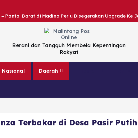
 – Pantai Barat di Madina Perlu Disegerakan Upgrade Ke J
Berani dan Tangguh Membela Kepentingan
Rakyat
Nasional
Daerah
Hiburan
Artikel
nza Terbakar di Desa Pasir Puti