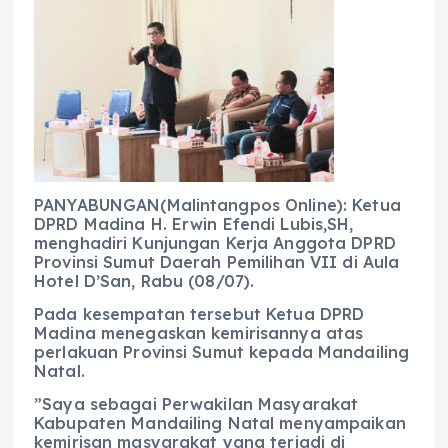
c
a
e
ss
ai
a
e
ts
g
e
l
re
b
A
r
n
o
p
a
g
o
p
m
er
k
PANYABUNGAN(Malintangpos Online): Ketua
DPRD Madina H. Erwin Efendi Lubis,SH,
menghadiri Kunjungan Kerja Anggota DPRD
Provinsi Sumut Daerah Pemilihan VII di Aula
Hotel D’San, Rabu (08/07).
‎‎Pada kesempatan tersebut Ketua DPRD
Madina menegaskan kemirisannya atas
perlakuan Provinsi Sumut kepada Mandailing
Natal.
‎‎”Saya sebagai Perwakilan Masyarakat
Kabupaten Mandailing Natal menyampaikan
kemirisan masyarakat yang terjadi di