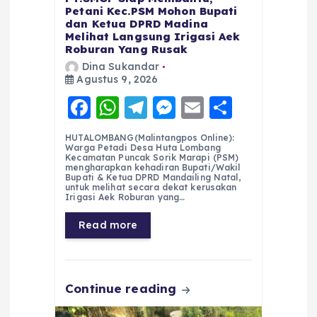
Petani Kec.PSM Mohon Bupati
dan Ketua DPRD Madina
Melihat Langsung Irigasi Aek
Roburan Yang Rusak
Dina Sukandar
Agustus 9, 2026
F
W
T
M
E
S
a
h
el
e
m
h
HUTALOMBANG(Malintangpos Online):
c
a
e
ss
ai
a
Warga Petadi Desa Huta Lombang
Kecamatan Puncak Sorik Marapi (PSM)
e
ts
g
e
l
re
mengharapkan kehadiran Bupati/Wakil
Bupati & Ketua DPRD Mandailing Natal,
untuk melihat secara dekat kerusakan
b
A
r
n
Irigasi Aek Roburan yang…
o
p
a
g
Read more
o
p
m
er
k
Continue reading