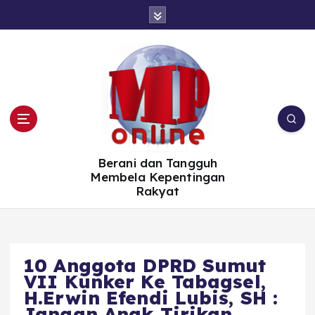
S
k
i
p
t
o
c
o
n
t
e
n
t
Berani dan Tangguh
Membela Kepentingan
Rakyat
10 Anggota DPRD Sumut
VII Kunker Ke Tabagsel,
H.Erwin Efendi Lubis, SH :
Jangan Anak Tirikan