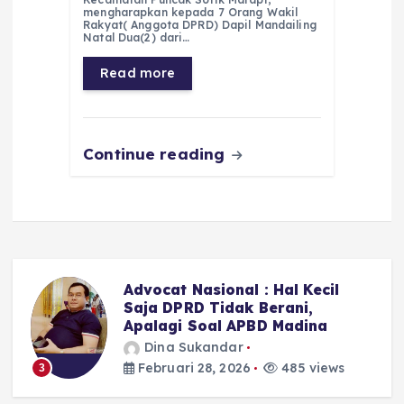
e
ts
g
e
l
re
mengharapkan kepada 7 Orang Wakil
Rakyat( Anggota DPRD) Dapil Mandailing
b
A
r
n
Natal Dua(2) dari…
o
p
a
g
Read more
o
p
m
er
k
Continue reading
Sekitar LPJU Kotanopan, 6 Dari
7 Anggota DPRD Madina II
Memilih Bungkam
Dina Sukandar
Februari 28, 2026
400 views
4