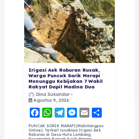
Irigasi Aek Roburan Rusak,
Warga Puncak Sorik Merapi
Menunggu Kebijakan 7 Wakil
Rakyat Dapil Madina Dua
Dina Sukandar
Agustus 9, 2026
F
W
T
M
E
S
a
h
el
e
m
h
PUNCAK SORIK MARAPI(Malintangpos
c
a
e
ss
ai
a
Online): Terkait rusaknya Irigasi Aek
Roburan di Desa Huta Lombang
Kecamatan Puncak Sorik Marapi,