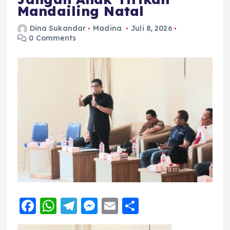
Mandailing Natal
Dina Sukandar
Madina
Juli 8, 2026
0 Comments
F
W
T
M
E
S
a
h
el
e
m
h