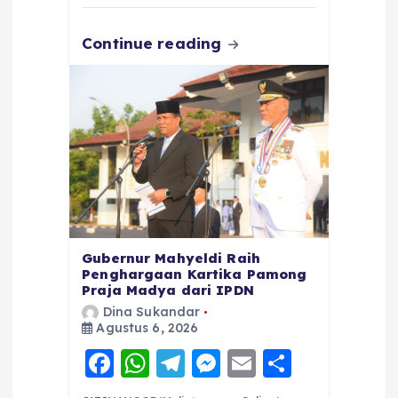
k
Continue reading
Gubernur Mahyeldi Raih
Penghargaan Kartika Pamong
Praja Madya dari IPDN
Dina Sukandar
Agustus 6, 2026
F
W
T
M
E
S
a
h
el
e
m
h