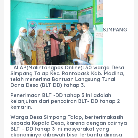
c
a
e
ss
ai
a
e
ts
g
e
l
re
b
A
r
n
SIMPANG
o
p
a
g
o
p
m
er
k
TALAP(Malintangpos Online): 30 warga Desa
Simpang Talap Kec. Rantobask Kab. Madina,
telah menerima Bantuan Langsung Tunai
Dana Desa (BLT DD) tahap 3.
Penerimaan BLT -DD tahap 3 ini adalah
kelanjutan dari pencairan BLT- DD tahap 2
kemarin.
Warga Desa Simpang Talap, berterimakasih
kepada Kepala Desa, karena dengan cairnya
BLT – DD tahap 3 ini masyarakat yang
ekonominya dibawah bisa terbantu dimasa