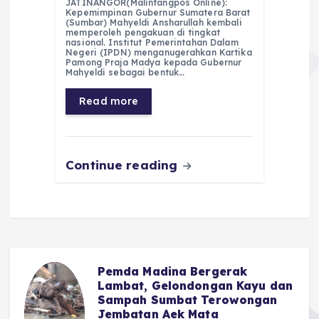
JATINANGOR(Malintangpos Online):
c
a
e
ss
ai
a
Kepemimpinan Gubernur Sumatera Barat
(Sumbar) Mahyeldi Ansharullah kembali
e
ts
g
e
l
re
memperoleh pengakuan di tingkat
nasional. Institut Pemerintahan Dalam
Negeri (IPDN) menganugerahkan Kartika
b
A
r
n
Pamong Praja Madya kepada Gubernur
Mahyeldi sebagai bentuk…
o
p
a
g
Read more
o
p
m
er
k
Continue reading
Pemda Madina Bergerak
u
Lambat, Gelondongan Kayu dan
Sampah Sumbat Terowongan
Jembatan Aek Mata