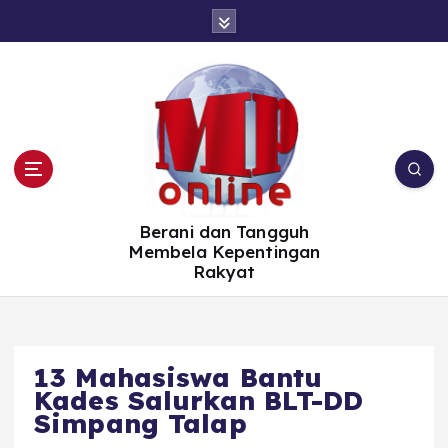
S
k
i
p
t
o
c
o
n
t
e
n
t
Berani dan Tangguh
Membela Kepentingan
Rakyat
13 Mahasiswa Bantu
Kades Salurkan BLT-DD
Simpang Talap