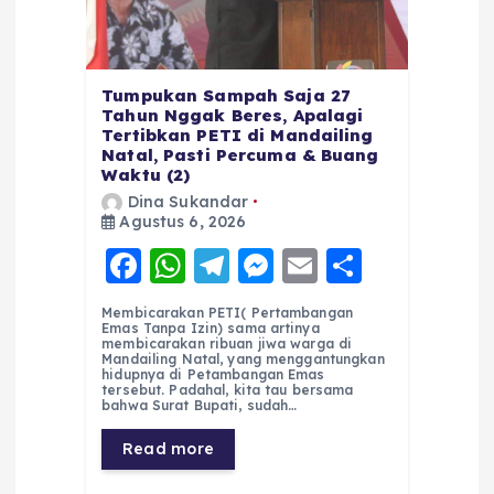
Tumpukan Sampah Saja 27
Tahun Nggak Beres, Apalagi
Tertibkan PETI di Mandailing
Natal, Pasti Percuma & Buang
Waktu (2)
Dina Sukandar
Agustus 6, 2026
F
W
T
M
E
S
a
h
el
e
m
h
Membicarakan PETI( Pertambangan
c
a
e
ss
ai
a
Emas Tanpa Izin) sama artinya
membicarakan ribuan jiwa warga di
e
ts
g
e
l
re
Mandailing Natal, yang menggantungkan
hidupnya di Petambangan Emas
tersebut. Padahal, kita tau bersama
b
A
r
n
bahwa Surat Bupati, sudah…
o
p
a
g
Read more
o
p
m
er