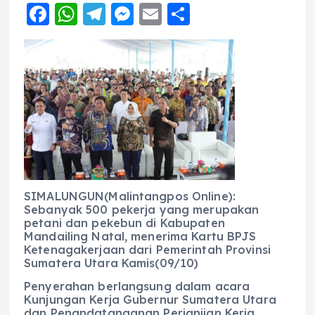
F
W
T
M
E
S
a
h
el
e
m
h
c
a
e
ss
ai
a
e
ts
g
e
l
re
b
A
r
n
o
p
a
g
o
p
m
er
k
SIMALUNGUN(Malintangpos Online):
Sebanyak 500 pekerja yang merupakan
petani dan pekebun di Kabupaten
Mandailing Natal, menerima Kartu BPJS
Ketenagakerjaan dari Pemerintah Provinsi
Sumatera Utara Kamis(09/10)
​Penyerahan berlangsung dalam acara
Kunjungan Kerja Gubernur Sumatera Utara
dan Penandatanganan Perjanjian Kerja