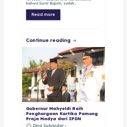
b
A
r
n
bahwa Surat Bupati, sudah…
o
p
a
g
Read more
o
p
m
er
k
Continue reading
Gubernur Mahyeldi Raih
Penghargaan Kartika Pamong
Praja Madya dari IPDN
Dina Sukandar