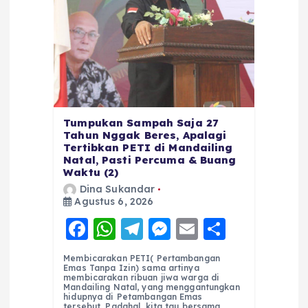
Tumpukan Sampah Saja 27
Tahun Nggak Beres, Apalagi
Tertibkan PETI di Mandailing
Natal, Pasti Percuma & Buang
Waktu (2)
Dina Sukandar
Agustus 6, 2026
F
W
T
M
E
S
a
h
el
e
m
h
Membicarakan PETI( Pertambangan
c
a
e
ss
ai
a
Emas Tanpa Izin) sama artinya
membicarakan ribuan jiwa warga di
e
ts
g
e
l
re
Mandailing Natal, yang menggantungkan
hidupnya di Petambangan Emas
tersebut. Padahal, kita tau bersama