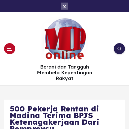
S
k
i
p
t
o
c
o
n
t
e
n
t
Berani dan Tangguh
Membela Kepentingan
Rakyat
500 Pekerja Rentan di
Madina Terima BPJS
Ketenagakerjaan Dari
Pemprovsu