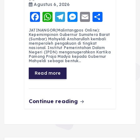
Agustus 6, 2026
F
W
T
M
E
S
a
h
el
e
m
h
JATINANGOR(Malintangpos Online):
c
a
e
ss
ai
a
Kepemimpinan Gubernur Sumatera Barat
(Sumbar) Mahyeldi Ansharullah kembali
e
ts
g
e
l
re
memperoleh pengakuan di tingkat
nasional. Institut Pemerintahan Dalam
Negeri (IPDN) menganugerahkan Kartika
b
A
r
n
Pamong Praja Madya kepada Gubernur
Mahyeldi sebagai bentuk…
o
p
a
g
Read more
o
p
m
er
k
Continue reading