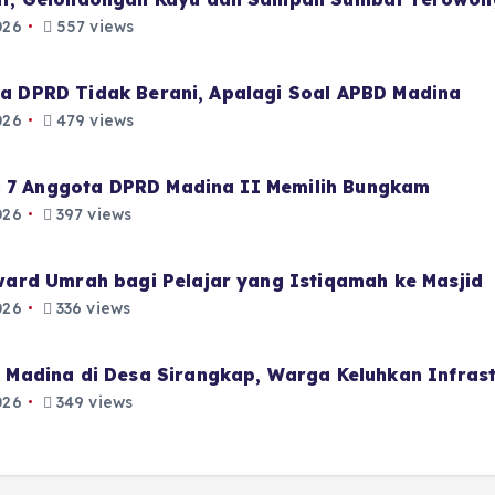
026
557 views
aja DPRD Tidak Berani, Apalagi Soal APBD Madina
026
479 views
i 7 Anggota DPRD Madina II Memilih Bungkam
026
397 views
ard Umrah bagi Pelajar yang Istiqamah ke Masjid
026
336 views
Madina di Desa Sirangkap, Warga Keluhkan Infrast
026
349 views