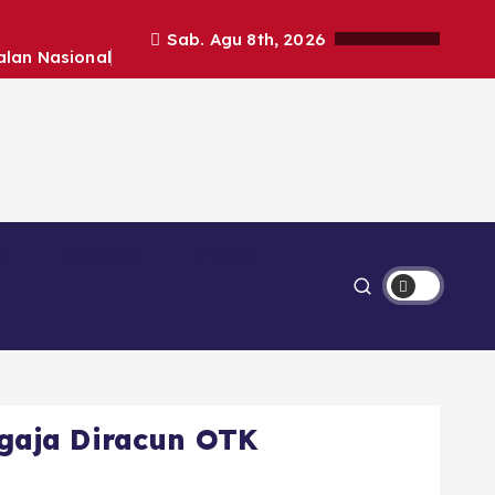
Sab. Agu 8th, 2026
alan Nasional
Ekonomi
Lipsus
gaja Diracun OTK