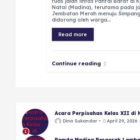
c
a
e
ss
ai
a
ruas jalan lintas Pantai Barat di
Natal (Madina), terutama pada jal
e
ts
g
e
l
re
Jembatan Merah menuju Simpang 
b
A
r
n
didorong oleh warga…
o
p
a
g
Read more
o
p
m
er
k
Continue reading
Acara Perpisahan Kelas XII di
Dina Sukandar
April 29, 2026
1
Pemda Madina Bergerak Lamba