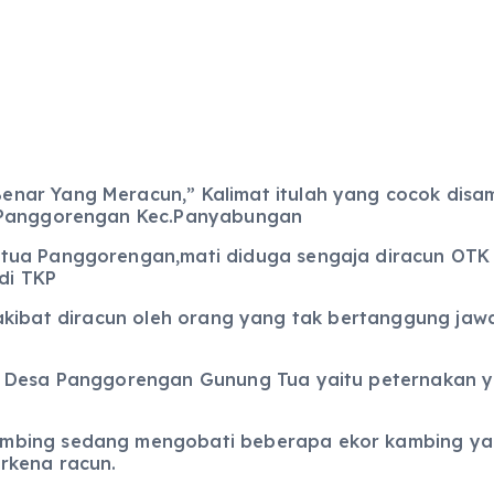
nar Yang Meracun,” Kalimat itulah yang cocok dis
a Panggorengan Kec.Panyabungan
gtua Panggorengan,mati diduga sengaja diracun OTK
di TKP
 akibat diracun oleh orang yang tak bertanggung j
i Desa Panggorengan Gunung Tua yaitu peternakan y
bing sedang mengobati beberapa ekor kambing yang
rkena racun.