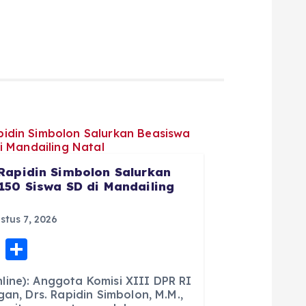
Rapidin Simbolon Salurkan
150 Siswa SD di Mandailing
tus 7, 2026
E
S
m
h
ine): Anggota Komisi XIII DPR RI
ai
a
gan, Drs. Rapidin Simbolon, M.M.,