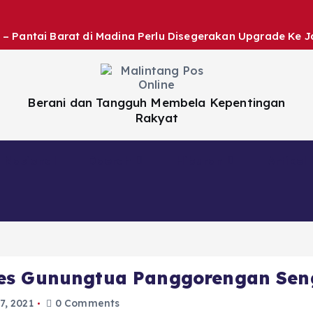
 – Pantai Barat di Madina Perlu Disegerakan Upgrade Ke J
Berani dan Tangguh Membela Kepentingan
Rakyat
Nasional
Daerah
Hiburan
Artikel
Des Gunungtua Panggorengan Sen
7, 2021
0 Comments