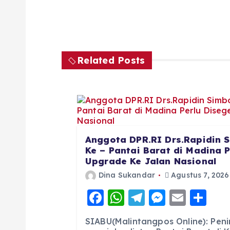
Related Posts
Anggota DPR.RI Drs.Rapidin S
Ke – Pantai Barat di Madina 
Upgrade Ke Jalan Nasional
Dina Sukandar
Agustus 7, 2026
F
W
T
M
E
S
a
h
el
e
m
h
SIABU(Malintangpos Online): Pen