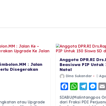
Anggota DPR.RI Drs.
imbolon.MM : Jalan
Beasiswa PIP Untuk 
Perlu Disegerakan
Natal
Dina Sukandar
Agus
F
W
T
M
a
h
el
e
SIABU(Malintangpos Onl
c
a
e
ss
ingkatan atau Upgrade
dari Fraksi PDI Perjuan