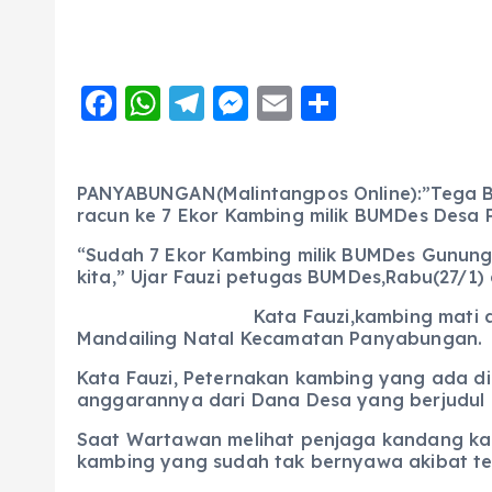
F
W
T
M
E
S
a
h
el
e
m
h
c
a
e
ss
ai
a
PANYABUNGAN(Malintangpos Online):”Tega Be
e
ts
g
e
l
re
racun ke 7 Ekor Kambing milik BUMDes Des
b
A
r
n
“Sudah 7 Ekor Kambing milik BUMDes Gunun
o
p
a
g
kita,” Ujar Fauzi petugas BUMDes,Rabu(27/1) 
o
p
m
er
Kata Fauzi,kambing mati
Mandailing Natal Kecamatan Panyabungan.
k
Kata Fauzi, Peternakan kambing yang ada d
anggarannya dari Dana Desa yang berjudul
Saat Wartawan melihat penjaga kandang kam
kambing yang sudah tak bernyawa akibat te