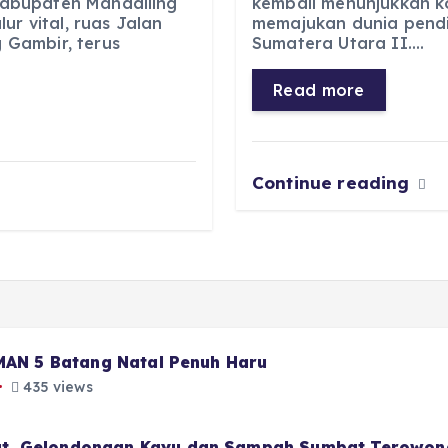
 Kabupaten Mandailing
kembali menunjukkan 
e
ts
g
e
ur vital, ruas Jalan
memajukan dunia pendid
b
A
r
n
Gambir, terus
Sumatera Utara II.…
o
p
a
g
Read more
o
p
m
er
k
Continue reading
 MAN 5 Batang Natal Penuh Haru
435 views
t, Gelondongan Kayu dan Sampah Sumbat Terowon