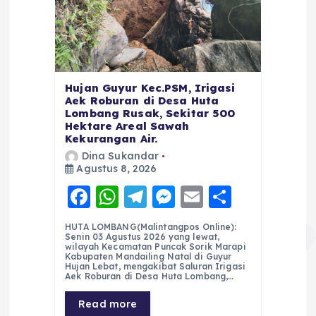
Hujan Guyur Kec.PSM, Irigasi
Aek Roburan di Desa Huta
Lombang Rusak, Sekitar 500
Hektare Areal Sawah
Kekurangan Air.
Dina Sukandar
Agustus 8, 2026
F
W
T
M
E
S
a
h
el
e
m
h
HUTA LOMBANG(Malintangpos Online):
c
a
e
ss
ai
a
Senin 03 Agustus 2026 yang lewat,
wilayah Kecamatan Puncak Sorik Marapi
e
ts
g
e
l
re
Kabupaten Mandailing Natal di Guyur
Hujan Lebat, mengakibat Saluran Irigasi
Aek Roburan di Desa Huta Lombang,…
b
A
r
n
o
p
a
g
Read more