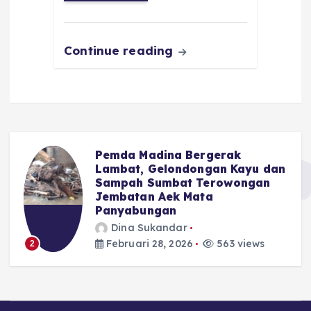
o
p
m
er
k
Continue reading
Pemda Madina Bergerak
u
Lambat, Gelondongan Kayu dan
Sampah Sumbat Terowongan
Jembatan Aek Mata
Panyabungan
Dina Sukandar
Februari 28, 2026
563 views
2