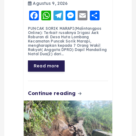
Agustus 9, 2026
F
W
T
M
E
S
a
h
el
e
m
h
PUNCAK SORIK MARAPI(Malintangpos
c
a
e
ss
ai
a
Online): Terkait rusaknya Irigasi Aek
Roburan di Desa Huta Lombang
e
ts
g
e
l
re
Kecamatan Puncak Sorik Marapi,
mengharapkan kepada 7 Orang Wakil
Rakyat( Anggota DPRD) Dapil Mandailing
b
A
r
n
Natal Dua(2) dari…
o
p
a
g
Read more
o
p
m
er
k
Continue reading