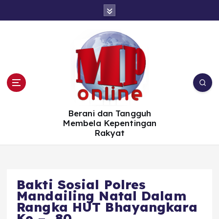
S
k
i
p
t
o
c
o
n
t
e
n
t
Berani dan Tangguh
Membela Kepentingan
Rakyat
Bakti Sosial Polres
Mandailing Natal Dalam
Rangka HUT Bhayangkara
Ke – 80