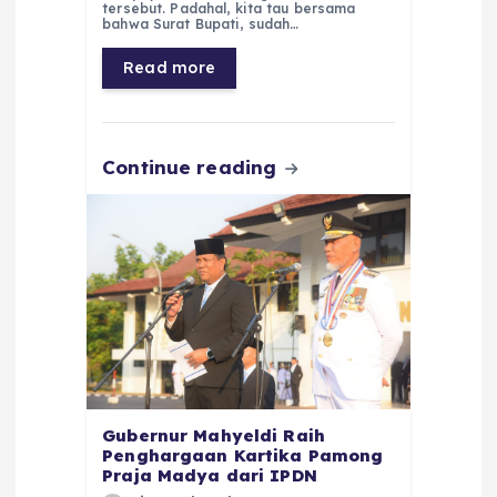
tersebut. Padahal, kita tau bersama
b
A
r
n
bahwa Surat Bupati, sudah…
o
p
a
g
Read more
o
p
m
er
k
Continue reading
Gubernur Mahyeldi Raih
Penghargaan Kartika Pamong
Praja Madya dari IPDN