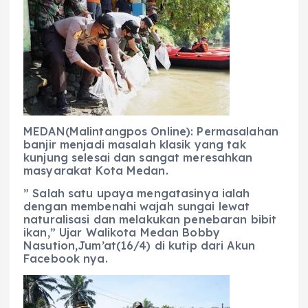
e
ts
g
e
l
re
b
A
r
n
o
p
a
g
o
p
m
er
k
MEDAN(Malintangpos Online): Permasalahan
banjir menjadi masalah klasik yang tak
kunjung selesai dan sangat meresahkan
masyarakat Kota Medan.
” Salah satu upaya mengatasinya ialah
dengan membenahi wajah sungai lewat
naturalisasi dan melakukan penebaran bibit
ikan,” Ujar Walikota Medan Bobby
Nasution,Jum’at(16/4) di kutip dari Akun
Facebook nya.