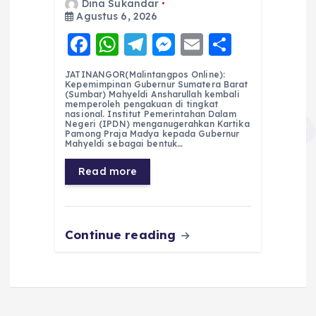
Dina Sukandar
Agustus 6, 2026
F
W
T
M
E
S
a
h
el
e
m
h
JATINANGOR(Malintangpos Online):
c
a
e
ss
ai
a
Kepemimpinan Gubernur Sumatera Barat
(Sumbar) Mahyeldi Ansharullah kembali
e
ts
g
e
l
re
memperoleh pengakuan di tingkat
nasional. Institut Pemerintahan Dalam
Negeri (IPDN) menganugerahkan Kartika
b
A
r
n
Pamong Praja Madya kepada Gubernur
Mahyeldi sebagai bentuk…
o
p
a
g
Read more
o
p
m
er
k
Continue reading