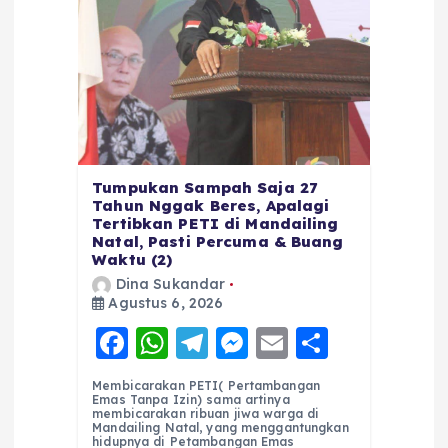
Tumpukan Sampah Saja 27
Tahun Nggak Beres, Apalagi
Tertibkan PETI di Mandailing
Natal, Pasti Percuma & Buang
Waktu (2)
Dina Sukandar
Agustus 6, 2026
F
W
T
M
E
S
a
h
el
e
m
h
Membicarakan PETI( Pertambangan
c
a
e
ss
ai
a
Emas Tanpa Izin) sama artinya
membicarakan ribuan jiwa warga di
e
ts
g
e
l
re
Mandailing Natal, yang menggantungkan
hidupnya di Petambangan Emas