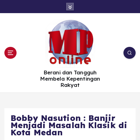
S
k
i
p
t
o
c
o
n
t
e
n
t
Berani dan Tangguh
Membela Kepentingan
Rakyat
Bobby Nasution : Banjir
Menjadi Masalah Klasik di
Kota Medan