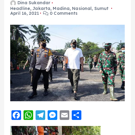
Dina Sukandar
Headline
,
Jakarta
,
Madina
,
Nasional
,
Sumut
April 16, 2021
0 Comments
F
W
T
M
E
S
a
h
el
e
m
h
c
a
e
ss
ai
a