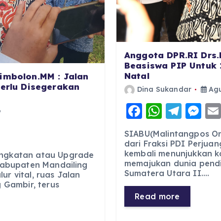
Anggota DPR.RI Drs.
Beasiswa PIP Untuk 
Natal
imbolon.MM : Jalan
Perlu Disegerakan
Dina Sukandar
Agu
F
W
T
M
6
a
h
el
e
SIABU(Malintangpos Onl
c
a
e
ss
dari Fraksi PDI Perjuan
kembali menunjukkan 
e
ts
g
e
ingkatan atau Upgrade
memajukan dunia pendid
 Kabupaten Mandailing
b
A
r
n
Sumatera Utara II.…
ur vital, ruas Jalan
Gambir, terus
o
p
a
g
Read more
o
p
m
er