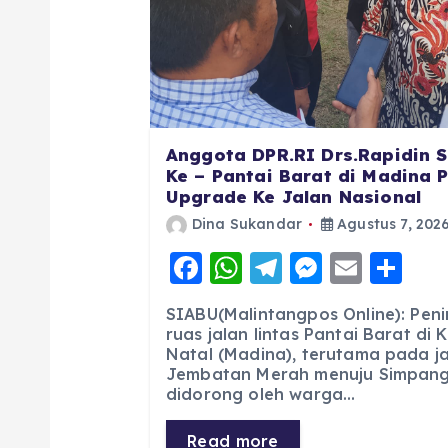
Anggota DPR.RI Drs.Rapidin S
Ke – Pantai Barat di Madina 
Upgrade Ke Jalan Nasional
Dina Sukandar
Agustus 7, 202
F
W
T
M
E
S
a
h
el
e
m
h
SIABU(Malintangpos Online): Pen
c
a
e
ss
ai
a
ruas jalan lintas Pantai Barat di
Natal (Madina), terutama pada jal
e
ts
g
e
l
re
Jembatan Merah menuju Simpang 
b
A
r
n
didorong oleh warga…
o
p
a
g
Read more