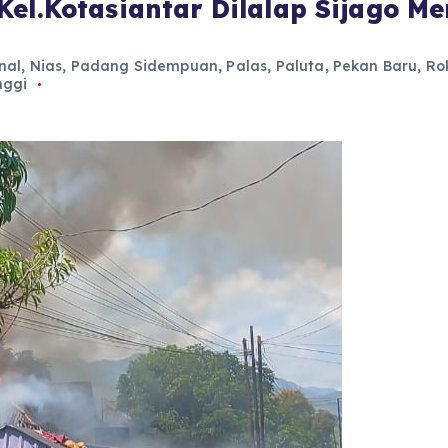
el.Kotasiantar Dilalap Sijago Me
nal
,
Nias
,
Padang Sidempuan
,
Palas
,
Paluta
,
Pekan Baru
,
Rok
nggi