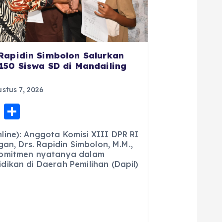
Rapidin Simbolon Salurkan
150 Siswa SD di Mandailing
stus 7, 2026
E
S
m
h
ine): Anggota Komisi XIII DPR RI
ai
a
gan, Drs. Rapidin Simbolon, M.M.,
komitmen nyatanya dalam
l
re
ikan di Daerah Pemilihan (Dapil)