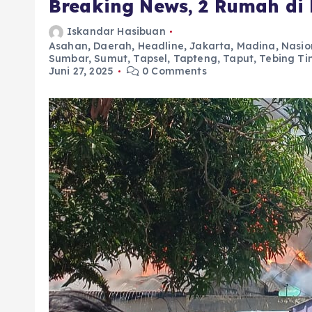
Breaking News, 2 Rumah di K
Iskandar Hasibuan
Asahan
,
Daerah
,
Headline
,
Jakarta
,
Madina
,
Nasio
Sumbar
,
Sumut
,
Tapsel
,
Tapteng
,
Taput
,
Tebing Ti
Juni 27, 2025
0 Comments