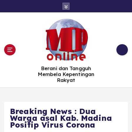
S
k
i
p
t
o
c
o
n
t
e
n
t
Berani dan Tangguh
Membela Kepentingan
Rakyat
Breaking News : Dua
Warga asal Kab. Madina
Positip Virus Corona