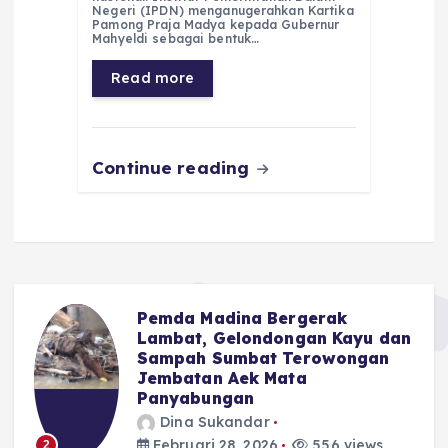
Negeri (IPDN) menganugerahkan Kartika
b
A
r
n
Pamong Praja Madya kepada Gubernur
Mahyeldi sebagai bentuk…
o
p
a
g
Read more
o
p
m
er
k
Continue reading
Pemda Madina Bergerak
u
Lambat, Gelondongan Kayu dan
Sampah Sumbat Terowongan
Jembatan Aek Mata
Panyabungan
Dina Sukandar
Februari 28, 2026
556 views
2