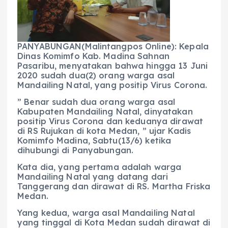
b
A
r
n
o
p
a
g
o
p
m
er
PANYABUNGAN(Malintangpos Online): Kepala
k
Dinas Komimfo Kab. Madina Sahnan
Pasaribu, menyatakan bahwa hingga 13 Juni
2020 sudah dua(2) orang warga asal
Mandailing Natal, yang positip Virus Corona.
” Benar sudah dua orang warga asal
Kabupaten Mandailing Natal, dinyatakan
positip Virus Corona dan keduanya dirawat
di RS Rujukan di kota Medan, ” ujar Kadis
Komimfo Madina, Sabtu(13/6) ketika
dihubungi di Panyabungan.
Kata dia, yang pertama adalah warga
Mandailing Natal yang datang dari
Tanggerang dan dirawat di RS. Martha Friska
Medan.
Yang kedua, warga asal Mandailing Natal
yang tinggal di Kota Medan sudah dirawat di