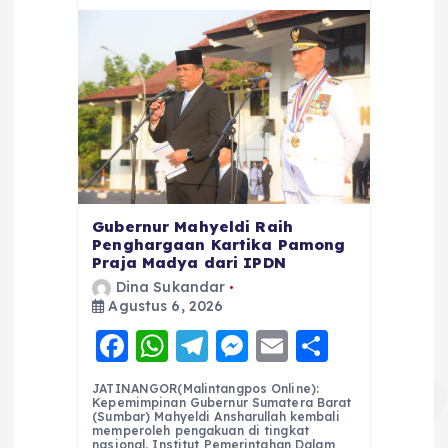
Gubernur Mahyeldi Raih
Penghargaan Kartika Pamong
Praja Madya dari IPDN
Dina Sukandar
Agustus 6, 2026
F
W
T
M
E
S
a
h
el
e
m
h
JATINANGOR(Malintangpos Online):
c
a
e
ss
ai
a
Kepemimpinan Gubernur Sumatera Barat
(Sumbar) Mahyeldi Ansharullah kembali
e
ts
g
e
l
re
memperoleh pengakuan di tingkat
nasional. Institut Pemerintahan Dalam