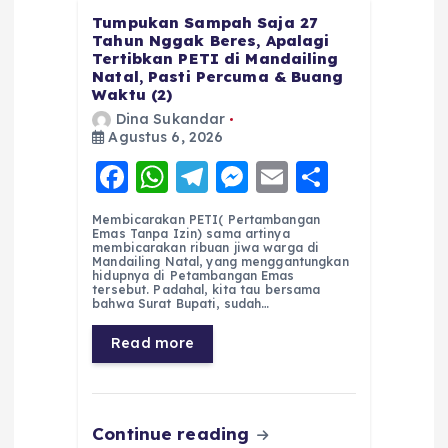
Tumpukan Sampah Saja 27
Tahun Nggak Beres, Apalagi
Tertibkan PETI di Mandailing
Natal, Pasti Percuma & Buang
Waktu (2)
Dina Sukandar
Agustus 6, 2026
F
W
T
M
E
S
a
h
el
e
m
h
Membicarakan PETI( Pertambangan
c
a
e
ss
ai
a
Emas Tanpa Izin) sama artinya
membicarakan ribuan jiwa warga di
e
ts
g
e
l
re
Mandailing Natal, yang menggantungkan
hidupnya di Petambangan Emas
tersebut. Padahal, kita tau bersama
b
A
r
n
bahwa Surat Bupati, sudah…
o
p
a
g
Read more
o
p
m
er
k
Continue reading