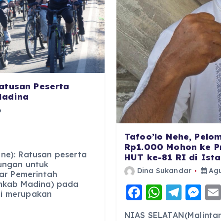
atusan Peserta
Madina
6
Tafoo’lo Nehe, Pelo
Rp1.000 Mohon ke P
e): Ratusan peserta
HUT ke-81 RI di Ist
ungan untuk
Dina Sukandar
Agu
ar Pemerintah
mkab Madina) pada
F
W
T
M
ini merupakan
a
h
el
e
NIAS SELATAN(Malintan