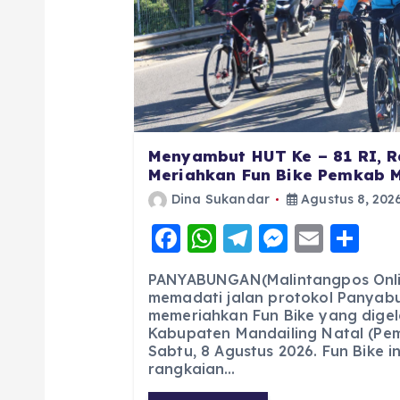
Menyambut HUT Ke – 81 RI, R
Meriahkan Fun Bike Pemkab 
Dina Sukandar
Agustus 8, 202
F
W
T
M
E
S
a
h
el
e
m
h
PANYABUNGAN(Malintangpos Onlin
c
a
e
ss
ai
a
memadati jalan protokol Panyab
memeriahkan Fun Bike yang digel
e
ts
g
e
l
re
Kabupaten Mandailing Natal (Pe
b
A
r
n
Sabtu, 8 Agustus 2026. Fun Bike 
rangkaian…
o
p
a
g