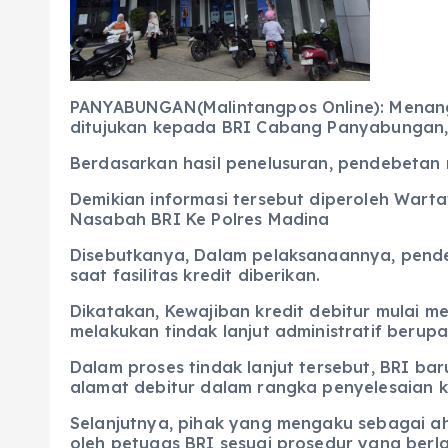
k
PANYABUNGAN(Malintangpos Online): Menang
ditujukan kepada BRI Cabang Panyabungan, 
Berdasarkan hasil penelusuran, pendebetan r
Demikian informasi tersebut diperoleh War
Nasabah BRI Ke Polres Madina
Disebutkanya, Dalam pelaksanaannya, pende
saat fasilitas kredit diberikan.
Dikatakan, Kewajiban kredit debitur mulai m
melakukan tindak lanjut administratif berup
Dalam proses tindak lanjut tersebut, BRI b
alamat debitur dalam rangka penyelesaian 
Selanjutnya, pihak yang mengaku sebagai ah
oleh petugas BRI sesuai prosedur yang berla