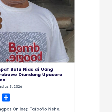
mpat Batu Nias di Uang
rabowo Diundang Upacara
ana
stus 8, 2026
E
S
m
h
gpos Online): Tafoo’lo Nehe,