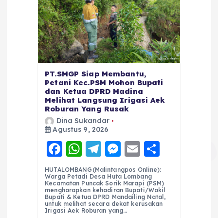
PT.SMGP Siap Membantu,
Petani Kec.PSM Mohon Bupati
dan Ketua DPRD Madina
Melihat Langsung Irigasi Aek
Roburan Yang Rusak
Dina Sukandar
Agustus 9, 2026
F
W
T
M
E
S
a
h
el
e
m
h
HUTALOMBANG(Malintangpos Online):
c
a
e
ss
ai
a
Warga Petadi Desa Huta Lombang
Kecamatan Puncak Sorik Marapi (PSM)
e
ts
g
e
l
re
mengharapkan kehadiran Bupati/Wakil
Bupati & Ketua DPRD Mandailing Natal,
untuk melihat secara dekat kerusakan
b
A
r
n
Irigasi Aek Roburan yang…