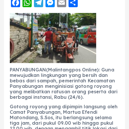
F
W
T
M
E
S
a
h
el
e
m
h
c
a
e
ss
ai
a
e
ts
g
e
l
re
b
A
r
n
o
p
a
g
o
p
m
er
k
PANYABUNGAN(Malintangpos Online): Guna
mewujudkan lingkungan yang bersih dan
bebas dari sampah, pemerintah Kecamatan
Panyabungan menginisiasi gotong royong
yang melibatkan ratusan orang peserta dari
berbagai instansi, Rabu (24/6).
Gotong royong yang dipimpin langsung oleh
Camat Panyabungan, Martua Efendi
Matondang, S.Sos, itu berlangsung selama
tiga jam, dari pukul 09.00 wib hingga pukul
12.00 wib, dengan mengambil titik lokasi dari