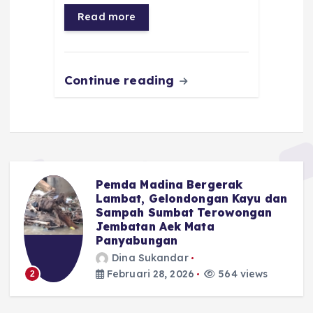
o
p
a
g
Read more
o
p
m
er
k
Continue reading
Pemda Madina Bergerak
u
Lambat, Gelondongan Kayu dan
Sampah Sumbat Terowongan
Jembatan Aek Mata
Panyabungan
Dina Sukandar
Februari 28, 2026
564 views
2