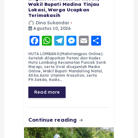
Wakil Bupati Madina Tinjau
Lokasi, Warga Ucapkan
Terimakasih
Dina Sukandar
Agustus 10, 2026
F
W
T
M
E
S
a
h
el
e
m
h
HUTA LOMBANG(Malintangpos Online):
c
a
e
ss
ai
a
Setelah dilaporkan Petani dan Kades
Huta Lombang Kecamatan Puncak Sorik
e
ts
g
e
l
re
Marapi, serta Viral disejumlah Media
Online, Wakil Bupati Mandailing Natal,
Atika Azmi Utammi Nasution, serta
b
A
r
n
Plt.Sekda, Kadis…
o
p
a
g
Read more
o
p
m
er
k
Continue reading