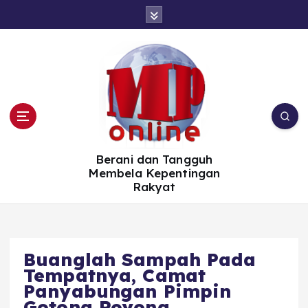
S
k
i
p
t
o
c
o
n
t
e
n
t
Berani dan Tangguh
Membela Kepentingan
Rakyat
Buanglah Sampah Pada
Tempatnya, Camat
Panyabungan Pimpin
Gotong Royong