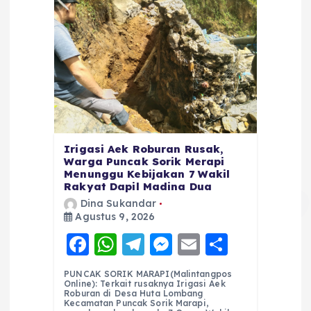
Irigasi Aek Roburan Rusak,
Warga Puncak Sorik Merapi
Menunggu Kebijakan 7 Wakil
Rakyat Dapil Madina Dua
Dina Sukandar
Agustus 9, 2026
F
W
T
M
E
S
a
h
el
e
m
h
PUNCAK SORIK MARAPI(Malintangpos
c
a
e
ss
ai
a
Online): Terkait rusaknya Irigasi Aek
Roburan di Desa Huta Lombang
e
ts
g
e
l
re
Kecamatan Puncak Sorik Marapi,