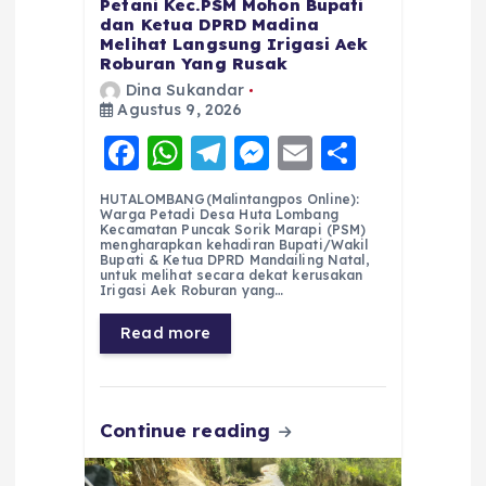
Petani Kec.PSM Mohon Bupati
dan Ketua DPRD Madina
Melihat Langsung Irigasi Aek
Roburan Yang Rusak
Dina Sukandar
Agustus 9, 2026
F
W
T
M
E
S
a
h
el
e
m
h
HUTALOMBANG(Malintangpos Online):
c
a
e
ss
ai
a
Warga Petadi Desa Huta Lombang
Kecamatan Puncak Sorik Marapi (PSM)
e
ts
g
e
l
re
mengharapkan kehadiran Bupati/Wakil
Bupati & Ketua DPRD Mandailing Natal,
untuk melihat secara dekat kerusakan
b
A
r
n
Irigasi Aek Roburan yang…
o
p
a
g
Read more
o
p
m
er
k
Continue reading