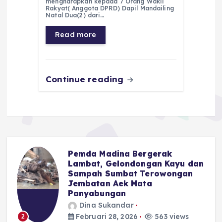
mengharapkan kepada 7 Orang Wakil
Rakyat( Anggota DPRD) Dapil Mandailing
b
A
r
n
Natal Dua(2) dari…
o
p
a
g
Read more
o
p
m
er
k
Continue reading
Pemda Madina Bergerak
u
Lambat, Gelondongan Kayu dan
Sampah Sumbat Terowongan
Jembatan Aek Mata
Panyabungan
Dina Sukandar
Februari 28, 2026
563 views
2