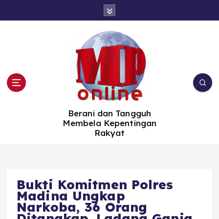
S
k
i
p
t
o
c
o
n
t
e
n
t
Berani dan Tangguh
Membela Kepentingan
Rakyat
Bukti Komitmen Polres
Madina Ungkap
Narkoba, 36 Orang
Ditangkap, Ladang Ganja