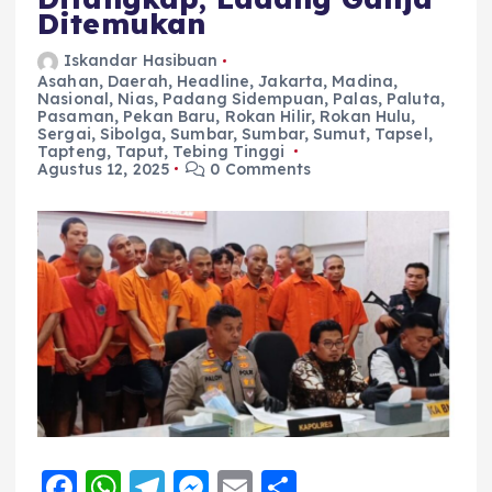
Ditemukan
Iskandar Hasibuan
Asahan
,
Daerah
,
Headline
,
Jakarta
,
Madina
,
Nasional
,
Nias
,
Padang Sidempuan
,
Palas
,
Paluta
,
Pasaman
,
Pekan Baru
,
Rokan Hilir
,
Rokan Hulu
,
Sergai
,
Sibolga
,
Sumbar
,
Sumbar
,
Sumut
,
Tapsel
,
Tapteng
,
Taput
,
Tebing Tinggi
Agustus 12, 2025
0 Comments
F
W
T
M
E
S