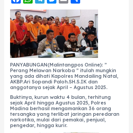
a
h
el
e
m
h
c
a
e
ss
ai
a
e
ts
g
e
l
re
b
A
r
n
o
p
a
g
o
p
m
er
k
PANYABUNGAN(Malintangpos Online): ”
Perang Melawan Narkoba ” itulah mungkin
yang ada dihati Kapolres Mandailing Natal,
AKBP.Ari Sopandi Paloh.SH.S.IK dan
anggotanya sejak April – Agustus 2025.
Buktinya, kurun waktu 4 bulan, terhitung
sejak April hingga Agustus 2025, Polres
Madina berhasil mengamankan 36 orang
tersangka yang terlibat jaringan peredaran
narkotika, mulai dari pemakai, penjual,
pengedar, hingga kurir.