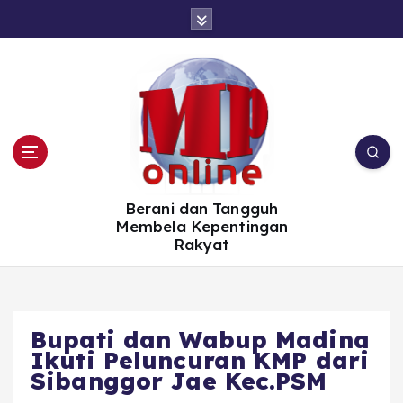
S
k
i
p
t
o
c
o
n
t
e
n
t
Berani dan Tangguh
Membela Kepentingan
Rakyat
Bupati dan Wabup Madina
Ikuti Peluncuran KMP dari
Sibanggor Jae Kec.PSM