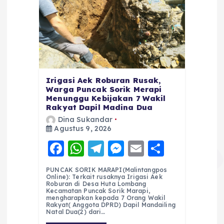
Irigasi Aek Roburan Rusak,
Warga Puncak Sorik Merapi
Menunggu Kebijakan 7 Wakil
Rakyat Dapil Madina Dua
Dina Sukandar
Agustus 9, 2026
F
W
T
M
E
S
a
h
el
e
m
h
PUNCAK SORIK MARAPI(Malintangpos
c
a
e
ss
ai
a
Online): Terkait rusaknya Irigasi Aek
Roburan di Desa Huta Lombang
e
ts
g
e
l
re
Kecamatan Puncak Sorik Marapi,
mengharapkan kepada 7 Orang Wakil
Rakyat( Anggota DPRD) Dapil Mandailing
b
A
r
n
Natal Dua(2) dari…