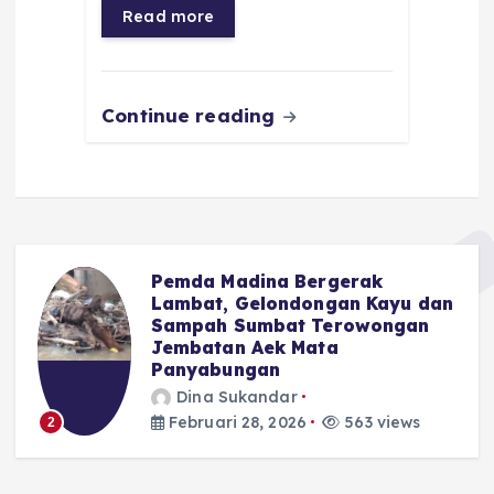
o
p
a
g
Read more
o
p
m
er
k
Continue reading
Pemda Madina Bergerak
Lambat, Gelondongan Kayu dan
Sampah Sumbat Terowongan
Jembatan Aek Mata
Panyabungan
3
Dina Sukandar
Februari 28, 2026
563 views
2