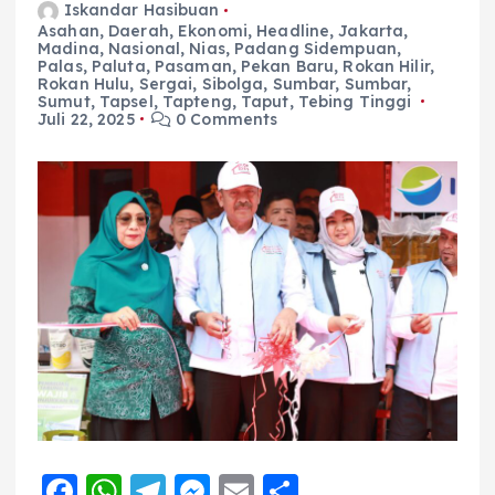
Iskandar Hasibuan
Asahan
,
Daerah
,
Ekonomi
,
Headline
,
Jakarta
,
Madina
,
Nasional
,
Nias
,
Padang Sidempuan
,
Palas
,
Paluta
,
Pasaman
,
Pekan Baru
,
Rokan Hilir
,
Rokan Hulu
,
Sergai
,
Sibolga
,
Sumbar
,
Sumbar
,
Sumut
,
Tapsel
,
Tapteng
,
Taput
,
Tebing Tinggi
Juli 22, 2025
0 Comments
F
W
T
M
E
S