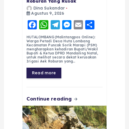
Roburan Yang Rusak
Dina Sukandar
Agustus 9, 2026
F
W
T
M
E
S
a
h
el
e
m
h
HUTALOMBANG(Malintangpos Online):
c
a
e
ss
ai
a
Warga Petadi Desa Huta Lombang
Kecamatan Puncak Sorik Marapi (PSM)
e
ts
g
e
l
re
mengharapkan kehadiran Bupati/Wakil
Bupati & Ketua DPRD Mandailing Natal,
untuk melihat secara dekat kerusakan
b
A
r
n
Irigasi Aek Roburan yang…
o
p
a
g
Read more
o
p
m
er
k
Continue reading