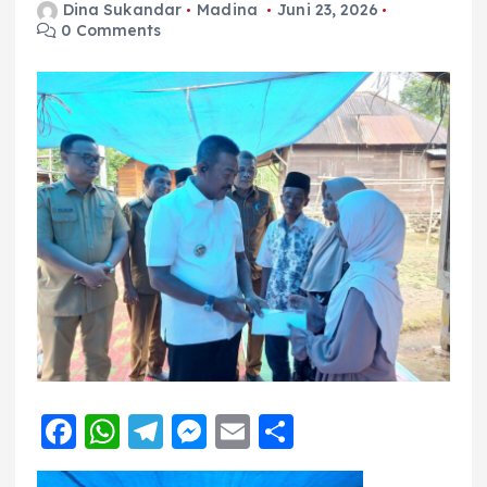
Dina Sukandar
Madina
Juni 23, 2026
0 Comments
F
W
T
M
E
S
a
h
el
e
m
h