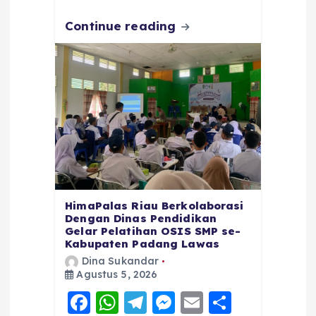
k
Continue reading
HimaPalas Riau Berkolaborasi
Dengan Dinas Pendidikan
Gelar Pelatihan OSIS SMP se-
Kabupaten Padang Lawas
Dina Sukandar
Agustus 5, 2026
F
W
T
M
E
S