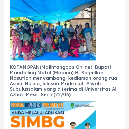
c
a
e
ss
ai
a
e
ts
g
e
l
re
b
A
r
n
o
p
a
g
o
p
m
er
k
KOTANOPAN(Malintangpos Online): Bupati
Mandailing Natal (Madina) H. Saipullah
Nasution menyambangi kediaman orang tua
Asmul Husna, lulusan Madrasah Aliyah
Subulussalam yang diterima di Universitas Al
Azhar, Mesir, Senin(22/06)