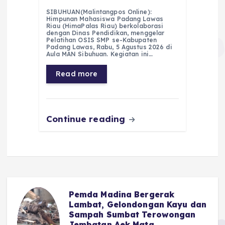
a
h
el
e
m
h
SIBUHUAN(Malintangpos Online):
c
a
e
ss
ai
a
Himpunan Mahasiswa Padang Lawas
Riau (HimaPalas Riau) berkolaborasi
e
ts
g
e
l
re
dengan Dinas Pendidikan, menggelar
Pelatihan OSIS SMP se-Kabupaten
Padang Lawas, Rabu, 5 Agustus 2026 di
b
A
r
n
Aula MAN Sibuhuan. Kegiatan ini…
o
p
a
g
Read more
o
p
m
er
k
Continue reading
Pemda Madina Bergerak
Lambat, Gelondongan Kayu dan
Sampah Sumbat Terowongan
Jembatan Aek Mata