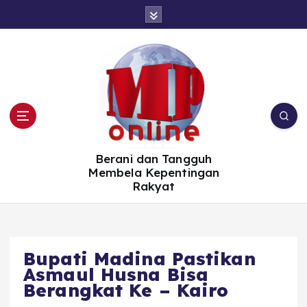
S
k
i
p
t
o
c
o
n
t
e
n
t
Berani dan Tangguh
Membela Kepentingan
Rakyat
Bupati Madina Pastikan
Asmaul Husna Bisa
Berangkat Ke – Kairo