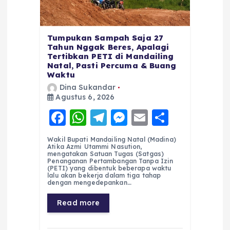
Tumpukan Sampah Saja 27
Tahun Nggak Beres, Apalagi
Tertibkan PETI di Mandailing
Natal, Pasti Percuma & Buang
Waktu
Dina Sukandar
Agustus 6, 2026
F
W
T
M
E
S
a
h
el
e
m
h
Wakil Bupati Mandailing Natal (Madina)
c
a
e
ss
ai
a
Atika Azmi Utammi Nasution,
mengatakan Satuan Tugas (Satgas)
e
ts
g
e
l
re
Penanganan Pertambangan Tanpa Izin
(PETI) yang dibentuk beberapa waktu
lalu akan bekerja dalam tiga tahap
b
A
r
n
dengan mengedepankan…
o
p
a
g
Read more
o
p
m
er