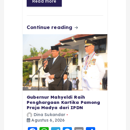
Read more
o
p
m
er
k
Continue reading
Gubernur Mahyeldi Raih
Penghargaan Kartika Pamong
Praja Madya dari IPDN
Dina Sukandar
Agustus 6, 2026