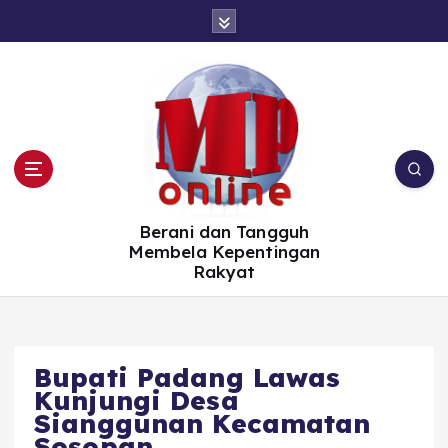
S
k
i
p
t
o
c
o
n
t
e
n
t
Berani dan Tangguh
Membela Kepentingan
Rakyat
Bupati Padang Lawas
Kunjungi Desa
Sianggunan Kecamatan
Sosopan