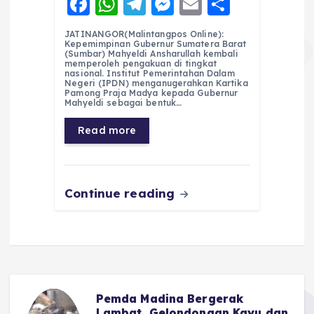
F
W
T
M
E
S
a
h
el
e
m
h
JATINANGOR(Malintangpos Online):
c
a
e
ss
ai
a
Kepemimpinan Gubernur Sumatera Barat
(Sumbar) Mahyeldi Ansharullah kembali
e
ts
g
e
l
re
memperoleh pengakuan di tingkat
nasional. Institut Pemerintahan Dalam
Negeri (IPDN) menganugerahkan Kartika
b
A
r
n
Pamong Praja Madya kepada Gubernur
Mahyeldi sebagai bentuk…
o
p
a
g
Read more
o
p
m
er
k
Continue reading
Pemda Madina Bergerak
Lambat, Gelondongan Kayu dan