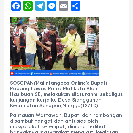
F
W
T
M
E
S
a
h
el
e
m
h
c
a
e
ss
ai
a
e
ts
g
e
l
re
b
A
r
n
o
p
a
g
o
p
m
er
k
SOSOPAN(Malintangpos Online): Bupati
Padang Lawas Putra Mahkota Alam
Hasibuan SE, melakukan silaturahmi sekaligus
kunjungan kerja ke Desa Sianggunan
Kecamatan Sosopan,Minggu(12/10)
Pantauan Wartawan, Bupati dan rombongan
disambut hangat dan antusias oleh
masyarakat setempat, dimana terlihat
banyaknya masyarakat mengikuti kegiatan