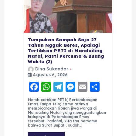
Tumpukan Sampah Saja 27
Tahun Nggak Beres, Apalagi
Tertibkan PETI di Mandailing
Natal, Pasti Percuma & Buang
Waktu (2)
Dina Sukandar
Agustus 6, 2026
F
W
T
M
E
S
a
h
el
e
m
h
Membicarakan PETI( Pertambangan
c
a
e
ss
ai
a
Emas Tanpa Izin) sama artinya
membicarakan ribuan jiwa warga di
e
ts
g
e
l
re
Mandailing Natal, yang menggantungkan
hidupnya di Petambangan Emas
tersebut. Padahal, kita tau bersama
b
A
r
n
bahwa Surat Bupati, sudah…
o
p
a
g