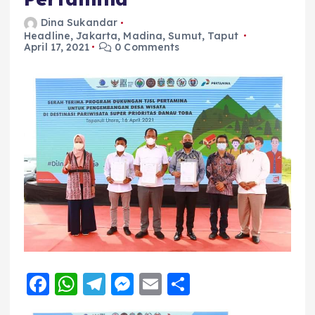
Dina Sukandar
Headline
,
Jakarta
,
Madina
,
Sumut
,
Taput
April 17, 2021
0 Comments
F
W
T
M
E
S
a
h
el
e
m
h