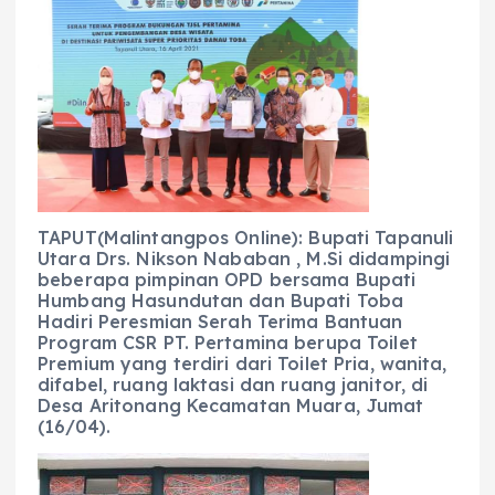
c
a
e
ss
ai
a
e
ts
g
e
l
re
b
A
r
n
o
p
a
g
o
p
m
er
k
TAPUT(Malintangpos Online): Bupati Tapanuli
Utara Drs. Nikson Nababan , M.Si didampingi
beberapa pimpinan OPD bersama Bupati
Humbang Hasundutan dan Bupati Toba
Hadiri Peresmian Serah Terima Bantuan
Program CSR PT. Pertamina berupa Toilet
Premium yang terdiri dari Toilet Pria, wanita,
difabel, ruang laktasi dan ruang janitor, di
Desa Aritonang Kecamatan Muara, Jumat
(16/04).