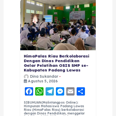
HimaPalas Riau Berkolaborasi
Dengan Dinas Pendidikan
Gelar Pelatihan OSIS SMP se-
Kabupaten Padang Lawas
Dina Sukandar
Agustus 5, 2026
F
W
T
M
E
S
a
h
el
e
m
h
SIBUHUAN(Malintangpos Online):
c
a
e
ss
ai
a
Himpunan Mahasiswa Padang Lawas
Riau (HimaPalas Riau) berkolaborasi
dengan Dinas Pendidikan, menggelar