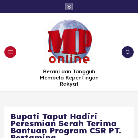
S
k
i
p
t
o
c
o
n
t
e
n
t
Berani dan Tangguh
Membela Kepentingan
Rakyat
Bupati Taput Hadiri
Peresmian Serah Terima
Bantuan Program CSR PT.
Pertamina