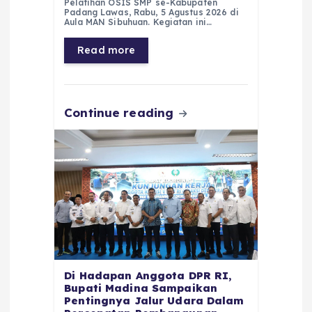
e
ts
g
e
l
re
Pelatihan OSIS SMP se-Kabupaten
Padang Lawas, Rabu, 5 Agustus 2026 di
b
A
r
n
Aula MAN Sibuhuan. Kegiatan ini…
o
p
a
g
Read more
o
p
m
er
k
Continue reading
Di Hadapan Anggota DPR RI,
Bupati Madina Sampaikan
Pentingnya Jalur Udara Dalam