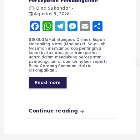
Percepatan Pembangunan
Dina Sukandar
Agustus 5, 2026
F
W
T
M
E
S
a
h
el
e
m
h
SIBOLGA(Malintangpos Online): Bupati
c
a
e
ss
ai
a
Mandailing Natal (Madina) H. Saipullah
Nasution menyampaikan pentingnya
e
ts
g
e
l
re
konektivitas atau jalur transportasi
udara dalam mendukung percepatan
pembangunan di daerah terluar seperti
b
A
r
n
Bumi Gordang Sambilan. Hal itu
disampaikan…
o
p
a
g
Read more
o
p
m
er
k
Continue reading