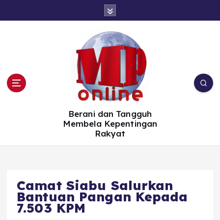
S
k
i
p
t
o
c
o
n
t
e
n
t
Berani dan Tangguh
Membela Kepentingan
Rakyat
Camat Siabu Salurkan
Bantuan Pangan Kepada
7.503 KPM