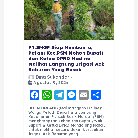
PT.SMGP Siap Membantu,
Petani Kec.PSM Mohon Bupati
dan Ketua DPRD Madina
Melihat Langsung Irigasi Aek
Roburan Yang Rusak
Dina Sukandar
Agustus 9, 2026
F
W
T
M
E
S
a
h
el
e
m
h
HUTALOMBANG(Malintangpos Online):
c
a
e
ss
ai
a
Warga Petadi Desa Huta Lombang
Kecamatan Puncak Sorik Marapi (PSM)
e
ts
g
e
l
re
mengharapkan kehadiran Bupati/Wakil
Bupati & Ketua DPRD Mandailing Natal,
untuk melihat secara dekat kerusakan
b
A
r
n
Irigasi Aek Roburan yang…