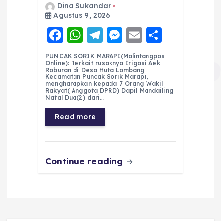
Dina Sukandar
Agustus 9, 2026
F
W
T
M
E
S
a
h
el
e
m
h
PUNCAK SORIK MARAPI(Malintangpos
c
a
e
ss
ai
a
Online): Terkait rusaknya Irigasi Aek
Roburan di Desa Huta Lombang
e
ts
g
e
l
re
Kecamatan Puncak Sorik Marapi,
mengharapkan kepada 7 Orang Wakil
Rakyat( Anggota DPRD) Dapil Mandailing
b
A
r
n
Natal Dua(2) dari…
o
p
a
g
Read more
o
p
m
er
k
Continue reading