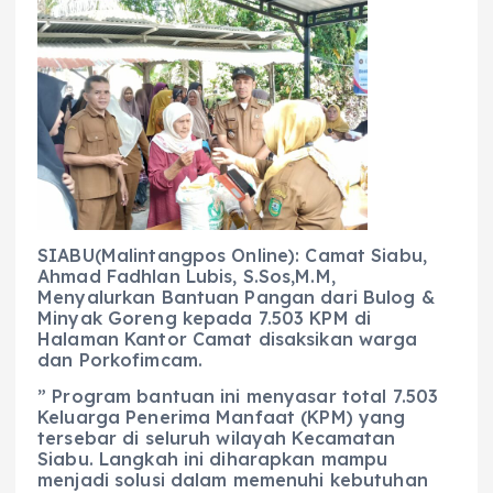
c
a
e
ss
ai
a
e
ts
g
e
l
re
b
A
r
n
o
p
a
g
o
p
m
er
k
SIABU(Malintangpos Online): Camat Siabu,
Ahmad Fadhlan Lubis, S.Sos,M.M,
Menyalurkan Bantuan Pangan dari Bulog &
Minyak Goreng kepada 7.503 KPM di
Halaman Kantor Camat disaksikan warga
dan Porkofimcam.
​” Program bantuan ini menyasar total 7.503
Keluarga Penerima Manfaat (KPM) yang
tersebar di seluruh wilayah Kecamatan
Siabu. Langkah ini diharapkan mampu
menjadi solusi dalam memenuhi kebutuhan