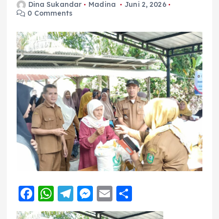
Dina Sukandar
Madina
Juni 2, 2026
0 Comments
F
W
T
M
E
S
a
h
el
e
m
h