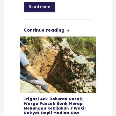
o
p
a
g
Read more
o
p
m
er
k
Continue reading
Irigasi Aek Roburan Rusak,
Warga Puncak Sorik Merapi
Menunggu Kebijakan 7 Wakil
Rakyat Dapil Madina Dua