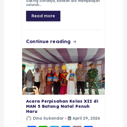
Saking cintanya, bahkan dia mempelajari
b
A
r
n
seluruh…
o
p
a
g
Read more
o
p
m
er
k
Continue reading
Acara Perpisahan Kelas XII di
MAN 5 Batang Natal Penuh
Haru
Dina Sukandar
April 29, 2026