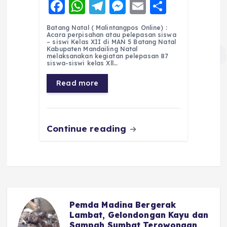
F
W
T
M
E
S
a
h
el
e
m
h
Batang Natal ( Malintangpos Online) :
c
a
e
ss
ai
a
Acara perpisahan atau pelepasan siswa
– siswi Kelas XII di MAN 5 Batang Natal
e
ts
g
e
l
re
Kabupaten Mandailing Natal
melaksanakan kegiatan pelepasan 87
siswa-siswi kelas Xll…
b
A
r
n
o
p
a
g
Read more
o
p
m
er
k
Continue reading
Pemda Madina Bergerak
u
Lambat, Gelondongan Kayu dan
Sampah Sumbat Terowongan