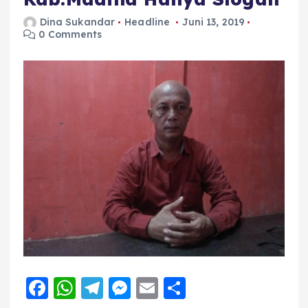
Dina Sukandar
Headline
Juni 13, 2019
0 Comments
F
W
T
M
E
S