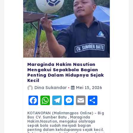
Maraginda Hakim Nasution
Mengakui Sepakbola Bagian
Penting Dalam Hidupnya Sejak
Kecil
Dina Sukandar
Mei 15, 2026
F
W
T
M
E
S
a
h
el
e
m
h
KOTANOPAN (Malintangpos Online) – Big
c
a
e
ss
ai
a
Bos CV. Sumber Batu , Maraginda
Hakim.Nasution, mengakui olahraga
e
ts
g
e
l
re
sepak bola sudah menjadi bagian
penting dalam kehidupannya sejak kecil.