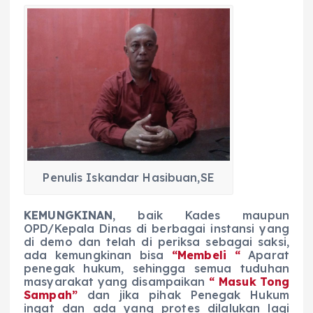
a
h
el
e
m
h
c
a
e
ss
ai
a
e
ts
g
e
l
re
b
A
r
n
o
p
a
g
o
p
m
er
k
Penulis Iskandar Hasibuan,SE
K
EMUNGKINAN
, baik Kades maupun
OPD/Kepala Dinas di berbagai instansi yang
di demo dan telah di periksa sebagai saksi,
ada kemungkinan bisa
“Membeli “
Aparat
penegak hukum, sehingga semua tuduhan
masyarakat yang disampaikan
“ Masuk Tong
Sampah”
dan jika pihak Penegak Hukum
ingat dan ada yang protes dilalukan lagi