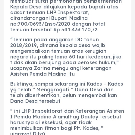
membuat surat permohonan pemberhentian
Kepala Desa ditujukan kepada bupati atas
dasar temuan LHP Inspektorat,
ditandatangani Bupati Madina
no:700/0693/Insp/2020 dengan total
temuan tersebut Rp 541.433.170,72.
“Temuan pada anggaran DD tahun
2018/2019, dimana kepala desa wajib
mengembalikan temuan atas kerugian
negara itu paling lama 60 hari kedepan, jika
tidak akan berujung pada peroses hukum,”
ucapnya Zarina mengulangi keterangan
Asisten Pemda Madina itu
Buktinya, sampai sekarang ini Kades – Kades
yg telah ” Menggrogoti ” Dana Desa dan
telah diberhentikan, belun mengembalikan
Dana Desa tersebut
” ini LHP Inspektorat dan Keterangan Asisten
I Pemda Madina Alamulhag Daulay tersebut
harusnya di eksekusi, agar tidak
menimbulkan fitnah bagi Plt. Kades, ”
ujarnya( Dita)