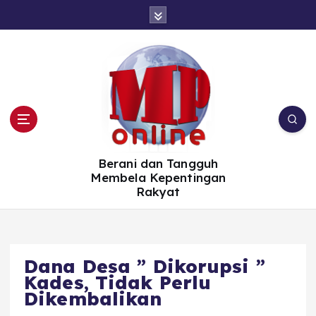
S
k
i
p
t
o
c
o
n
t
e
n
t
Berani dan Tangguh
Membela Kepentingan
Rakyat
Dana Desa ” Dikorupsi ”
Kades, Tidak Perlu
Dikembalikan