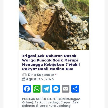
Irigasi Aek Roburan Rusak,
Warga Puncak Sorik Merapi
Menunggu Kebijakan 7 Wakil
Rakyat Dapil Madina Dua
Dina Sukandar
Agustus 9, 2026
F
W
T
M
E
S
a
h
el
e
m
h
PUNCAK SORIK MARAPI(Malintangpos
c
a
e
ss
ai
a
Online): Terkait rusaknya Irigasi Aek
Roburan di Desa Huta Lombang