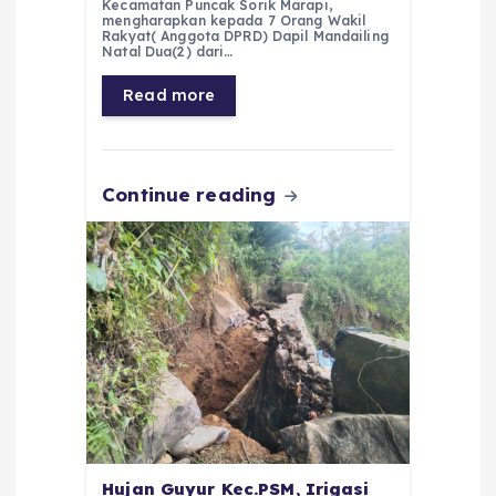
e
ts
g
e
l
re
Kecamatan Puncak Sorik Marapi,
mengharapkan kepada 7 Orang Wakil
Rakyat( Anggota DPRD) Dapil Mandailing
b
A
r
n
Natal Dua(2) dari…
o
p
a
g
Read more
o
p
m
er
k
Continue reading
Hujan Guyur Kec.PSM, Irigasi