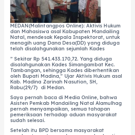
b
A
r
n
o
p
a
g
o
p
m
er
MEDAN(Malintangpos Online): Aktivis Hukum
k
dan Mahasiswa asal Kabupaten Mandailing
Natal, mendesak Kepala Inspektorat, untuk
menagih uang Dana Desa(DD) yang diduga
telah disalahgunakan sejumlah Kades
” Sekitar Rp 541.433.170,72. Yang diduga
disalahgunakan Kades Simangambat Kec.
Tambangan, sehingga Kades diberhentikan
oleh Bupati Madina,” Ujar Aktivis Hukum asal
Kab. Madina Zarinah Nasution, SH,
Rabu(29/7) di Medan.
Saya pernah baca di Media Online, bahwa
Asisten Pemkab Mandailing Natal Alamulhag
pernah menyampaikan, semua tahapan
pemeriksaan terhadap aduan masyarakat
sudah selesai.
Setelah itu BPD bersama masyarakat