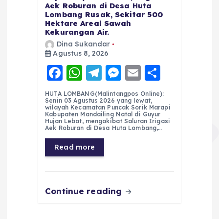
Aek Roburan di Desa Huta
Lombang Rusak, Sekitar 500
Hektare Areal Sawah
Kekurangan Air.
Dina Sukandar
Agustus 8, 2026
F
W
T
M
E
S
a
h
el
e
m
h
HUTA LOMBANG(Malintangpos Online):
c
a
e
ss
ai
a
Senin 03 Agustus 2026 yang lewat,
wilayah Kecamatan Puncak Sorik Marapi
e
ts
g
e
l
re
Kabupaten Mandailing Natal di Guyur
Hujan Lebat, mengakibat Saluran Irigasi
Aek Roburan di Desa Huta Lombang,…
b
A
r
n
o
p
a
g
Read more
o
p
m
er
k
Continue reading