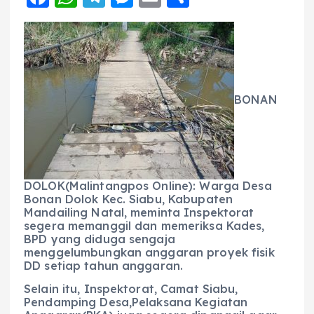
a
h
el
e
m
h
c
a
e
ss
ai
a
e
ts
g
e
l
re
b
A
r
n
BONAN
o
p
a
g
o
p
m
er
k
DOLOK(Malintangpos Online): Warga Desa
Bonan Dolok Kec. Siabu, Kabupaten
Mandailing Natal, meminta Inspektorat
segera memanggil dan memeriksa Kades,
BPD yang diduga sengaja
menggelumbungkan anggaran proyek fisik
DD setiap tahun anggaran.
Selain itu, Inspektorat, Camat Siabu,
Pendamping Desa,Pelaksana Kegiatan