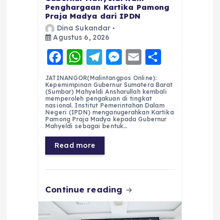
Penghargaan Kartika Pamong
Praja Madya dari IPDN
Dina Sukandar
Agustus 6, 2026
F
W
T
M
E
S
a
h
el
e
m
h
JATINANGOR(Malintangpos Online):
c
a
e
ss
ai
a
Kepemimpinan Gubernur Sumatera Barat
(Sumbar) Mahyeldi Ansharullah kembali
e
ts
g
e
l
re
memperoleh pengakuan di tingkat
nasional. Institut Pemerintahan Dalam
Negeri (IPDN) menganugerahkan Kartika
b
A
r
n
Pamong Praja Madya kepada Gubernur
Mahyeldi sebagai bentuk…
o
p
a
g
Read more
o
p
m
er
k
Continue reading