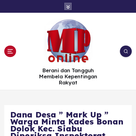
S
k
i
p
t
o
c
o
n
t
e
n
t
Berani dan Tangguh
Membela Kepentingan
Rakyat
Dana Desa ” Mark Up ”
Warga Minta Kades Bonan
Dolok Kec. Siabu
Diperiksa Inspektorat