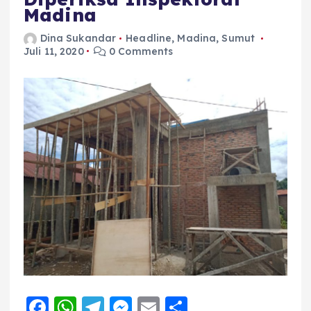
Madina
Dina Sukandar
Headline
,
Madina
,
Sumut
Juli 11, 2020
0 Comments
F
W
T
M
E
S