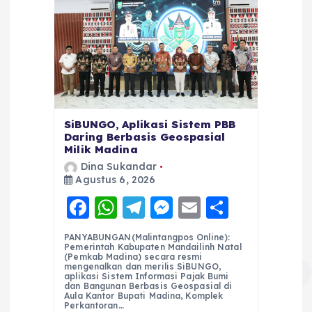
SiBUNGO, Aplikasi Sistem PBB
Daring Berbasis Geospasial
Milik Madina
Dina Sukandar
Agustus 6, 2026
F
W
T
M
E
S
a
h
el
e
m
h
PANYABUNGAN(Malintangpos Online):
c
a
e
ss
ai
a
Pemerintah Kabupaten Mandailinh Natal
(Pemkab Madina) secara resmi
e
ts
g
e
l
re
mengenalkan dan merilis SiBUNGO,
aplikasi Sistem Informasi Pajak Bumi
dan Bangunan Berbasis Geospasial di
b
A
r
n
Aula Kantor Bupati Madina, Komplek
Perkantoran…