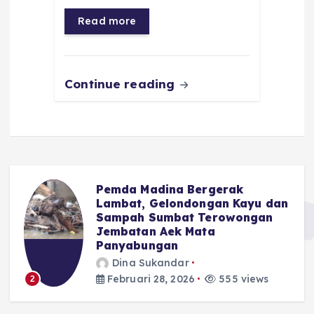
o
p
a
g
Read more
o
p
m
er
k
Continue reading
Pemda Madina Bergerak
u
Lambat, Gelondongan Kayu dan
Sampah Sumbat Terowongan
Jembatan Aek Mata
Panyabungan
Dina Sukandar
Februari 28, 2026
555 views
2