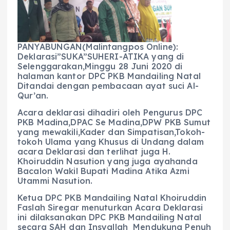
b
A
r
n
o
p
a
g
o
p
m
er
PANYABUNGAN(Malintangpos Online):
k
Deklarasi”SUKA”SUHERI-ATIKA yang di
Selenggarakan,Minggu 28 Juni 2020 di
halaman kantor DPC PKB Mandailing Natal
Ditandai dengan pembacaan ayat suci Al-
Qur’an.
Acara deklarasi dihadiri oleh Pengurus DPC
PKB Madina,DPAC Se Madina,DPW PKB Sumut
yang mewakili,Kader dan Simpatisan,Tokoh-
tokoh Ulama yang Khusus di Undang dalam
acara Deklarasi dan terlihat juga H.
Khoiruddin Nasution yang juga ayahanda
Bacalon Wakil Bupati Madina Atika Azmi
Utammi Nasution.
Ketua DPC PKB Mandailing Natal Khoiruddin
Faslah Siregar menuturkan Acara Deklarasi
ini dilaksanakan DPC PKB Mandailing Natal
secara SAH dan Insyallah Mendukung Penuh