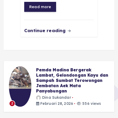
o
p
a
g
Read more
o
p
m
er
k
Continue reading
Pemda Madina Bergerak
u
Lambat, Gelondongan Kayu dan
Sampah Sumbat Terowongan
Jembatan Aek Mata
Panyabungan
Dina Sukandar
Februari 28, 2026
556 views
2