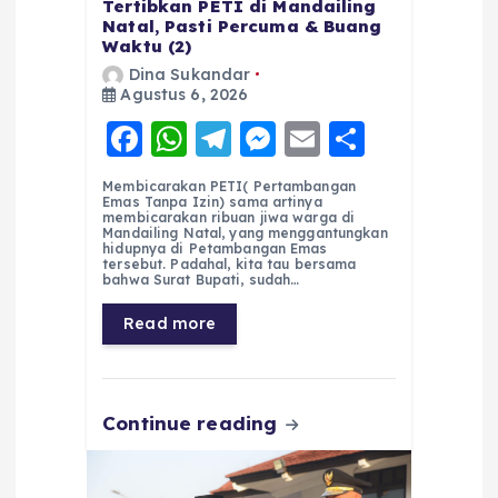
Tertibkan PETI di Mandailing
Natal, Pasti Percuma & Buang
Waktu (2)
Dina Sukandar
Agustus 6, 2026
F
W
T
M
E
S
a
h
el
e
m
h
Membicarakan PETI( Pertambangan
c
a
e
ss
ai
a
Emas Tanpa Izin) sama artinya
membicarakan ribuan jiwa warga di
e
ts
g
e
l
re
Mandailing Natal, yang menggantungkan
hidupnya di Petambangan Emas
tersebut. Padahal, kita tau bersama
b
A
r
n
bahwa Surat Bupati, sudah…
o
p
a
g
Read more
o
p
m
er
k
Continue reading