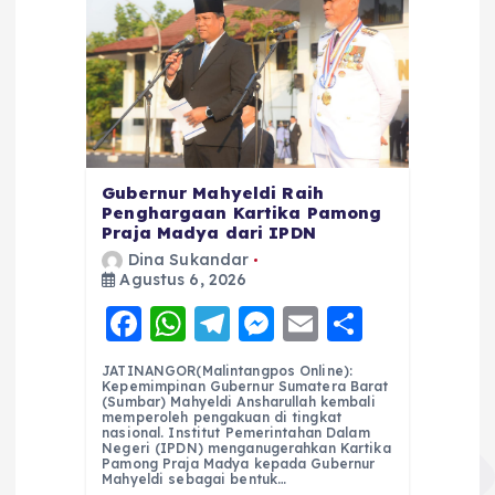
Gubernur Mahyeldi Raih
Penghargaan Kartika Pamong
Praja Madya dari IPDN
Dina Sukandar
Agustus 6, 2026
F
W
T
M
E
S
a
h
el
e
m
h
JATINANGOR(Malintangpos Online):
c
a
e
ss
ai
a
Kepemimpinan Gubernur Sumatera Barat
(Sumbar) Mahyeldi Ansharullah kembali
e
ts
g
e
l
re
memperoleh pengakuan di tingkat
nasional. Institut Pemerintahan Dalam
Negeri (IPDN) menganugerahkan Kartika
b
A
r
n
Pamong Praja Madya kepada Gubernur
Mahyeldi sebagai bentuk…