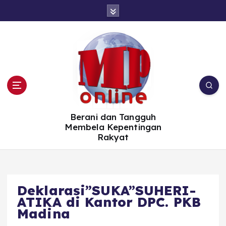
S
k
i
p
t
o
c
o
n
t
e
n
t
Berani dan Tangguh
Membela Kepentingan
Rakyat
Deklarasi”SUKA”SUHERI-
ATIKA di Kantor DPC. PKB
Madina