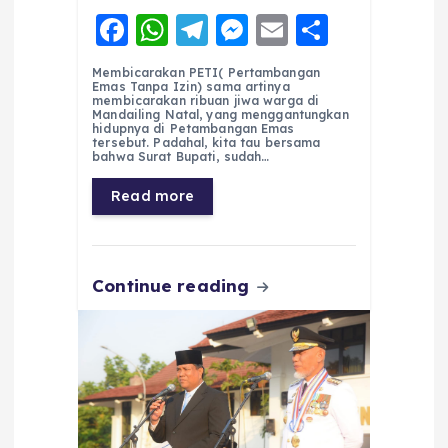
F
W
T
M
E
S
a
h
el
e
m
h
Membicarakan PETI( Pertambangan
c
a
e
ss
ai
a
Emas Tanpa Izin) sama artinya
membicarakan ribuan jiwa warga di
e
ts
g
e
l
re
Mandailing Natal, yang menggantungkan
hidupnya di Petambangan Emas
tersebut. Padahal, kita tau bersama
b
A
r
n
bahwa Surat Bupati, sudah…
o
p
a
g
Read more
o
p
m
er
k
Continue reading