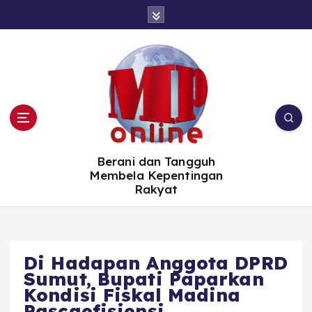
S
k
i
p
t
o
c
o
n
t
e
n
t
Berani dan Tangguh
Membela Kepentingan
Rakyat
Di Hadapan Anggota DPRD
Sumut, Bupati Paparkan
Kondisi Fiskal Madina
Pascaefisiensi