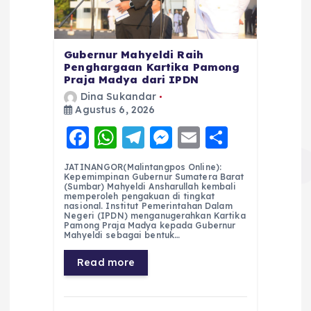
Gubernur Mahyeldi Raih
Penghargaan Kartika Pamong
Praja Madya dari IPDN
Dina Sukandar
Agustus 6, 2026
F
W
T
M
E
S
a
h
el
e
m
h
JATINANGOR(Malintangpos Online):
c
a
e
ss
ai
a
Kepemimpinan Gubernur Sumatera Barat
(Sumbar) Mahyeldi Ansharullah kembali
e
ts
g
e
l
re
memperoleh pengakuan di tingkat
nasional. Institut Pemerintahan Dalam
Negeri (IPDN) menganugerahkan Kartika
b
A
r
n
Pamong Praja Madya kepada Gubernur
Mahyeldi sebagai bentuk…
o
p
a
g
Read more
o
p
m
er
k