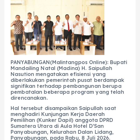
c
a
e
ss
ai
a
e
ts
g
e
l
re
b
A
r
n
o
p
a
g
o
p
m
er
k
PANYABUNGAN(Malintangpos Online): Bupati
Mandailing Natal (Madina) H. Saipullah
Nasution mengatakan efisiensi yang
diberlakukan pemerintah pusat berdampak
signifikan terhadap pembangunan berupa
pembatalan beberapa program yang telah
direncanakan.
Hal tersebut disampaikan Saipullah saat
menghadiri Kunjungan Kerja Daerah
Pemilihan (Kunker Dapil) anggota DPRD
Sumatera Utara di Aula Hotel D’San
Panyabungan, Kelurahan Dalan Lidang,
Panyabungan, pada Rabu, 8 Juli 2026.