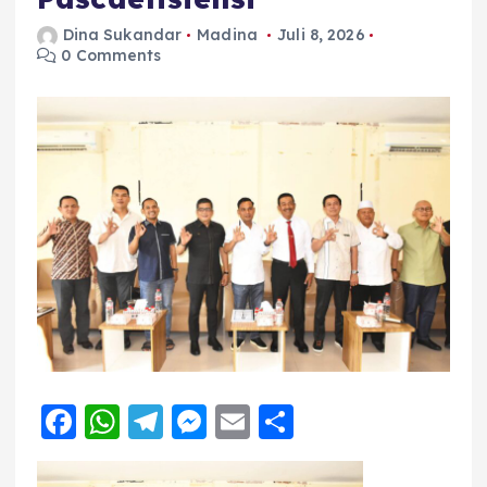
Dina Sukandar
Madina
Juli 8, 2026
0 Comments
F
W
T
M
E
S
a
h
el
e
m
h