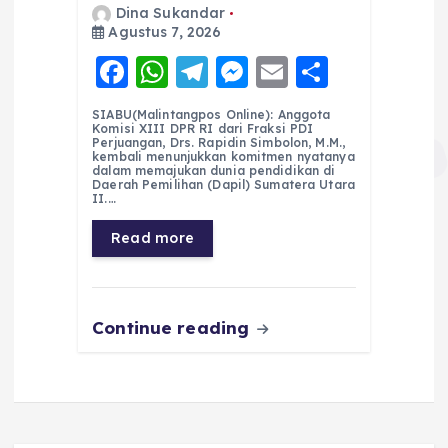
Dina Sukandar
Agustus 7, 2026
F
W
T
M
E
S
a
h
el
e
m
h
SIABU(Malintangpos Online): Anggota
c
a
e
ss
ai
a
Komisi XIII DPR RI dari Fraksi PDI
Perjuangan, Drs. Rapidin Simbolon, M.M.,
e
ts
g
e
l
re
kembali menunjukkan komitmen nyatanya
dalam memajukan dunia pendidikan di
Daerah Pemilihan (Dapil) Sumatera Utara
b
A
r
n
II.…
o
p
a
g
Read more
o
p
m
er
k
Continue reading