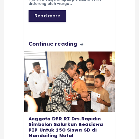
b
A
r
n
didorong oleh warga…
o
p
a
g
Read more
o
p
m
er
k
Continue reading
Anggota DPR.RI Drs.Rapidin
Simbolon Salurkan Beasiswa
PIP Untuk 150 Siswa SD di
Mandailing Natal