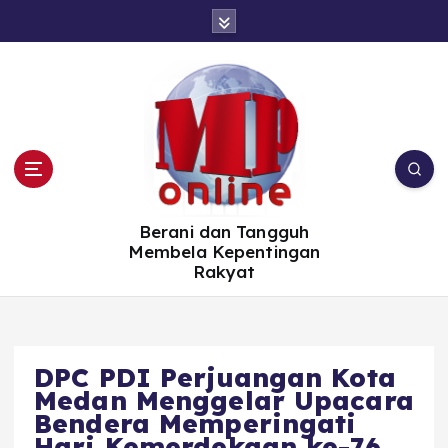
S
k
i
p
t
o
c
o
n
t
e
n
t
Berani dan Tangguh
Membela Kepentingan
Rakyat
DPC PDI Perjuangan Kota
Medan Menggelar Upacara
Bendera Memperingati
Hari Kemerdekaan ke-76