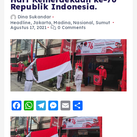
Republik Indonesia.
Dina Sukandar
Headline
,
Jakarta
,
Madina
,
Nasional
,
Sumut
Agustus 17, 2021
0 Comments
F
W
T
M
E
S
a
h
el
e
m
h
c
a
e
ss
ai
a
e
ts
g
e
l
re