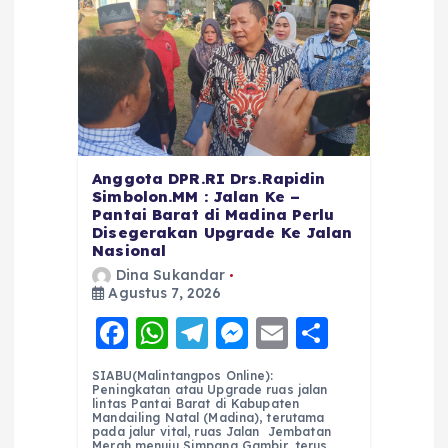
Anggota DPR.RI Drs.Rapidin
Simbolon.MM : Jalan Ke –
Pantai Barat di Madina Perlu
Disegerakan Upgrade Ke Jalan
Nasional
Dina Sukandar
Agustus 7, 2026
F
W
T
M
E
S
a
h
el
e
m
h
SIABU(Malintangpos Online):
c
a
e
ss
ai
a
Peningkatan atau Upgrade ruas jalan
lintas Pantai Barat di Kabupaten
e
ts
g
e
l
re
Mandailing Natal (Madina), terutama
pada jalur vital, ruas Jalan Jembatan
Merah menuju Simpang Gambir, terus