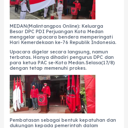
b
A
r
n
o
p
a
g
o
p
m
er
MEDAN(Malintangpos Online): Keluarga
Besar DPC PDI Perjuangan Kota Medan
k
menggelar upacara bendera memperingati
Hari Kemerdekaan ke-76 Republik Indonesia.
Upacara digelar secara langsung, namun
terbatas. Hanya dihadiri pengurus DPC dan
para ketua PAC se-Kota Medan.Selasa(17/8)
dengan tetap memenuhi prokes.
Pembatasan sebagai bentuk kepatuhan dan
dukungan kepada pemerintah dalam