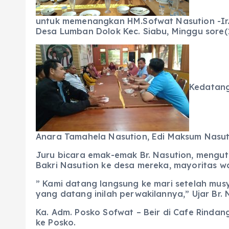
o
p
m
er
k
untuk memenangkan HM.Sofwat Nasution -Ir. 
Desa Lumban Dolok Kec. Siabu, Minggu sore(1
Kedatang
Anara Tamahela Nasution, Edi Maksum Nasut
Juru bicara emak-emak Br. Nasution, mengu
Bakri Nasution ke desa mereka, mayoritas war
” Kami datang langsung ke mari setelah mu
yang datang inilah perwakilannya,” Ujar Br.
Ka. Adm. Posko Sofwat – Beir di Cafe Rind
ke Posko.