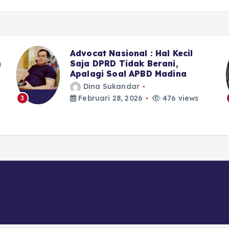
Sekitar LPJU Kotanopan, 6 Dari
7 Anggota DPRD Madina II
Memilih Bungkam
Dina Sukandar
Februari 28, 2026
393 views
4