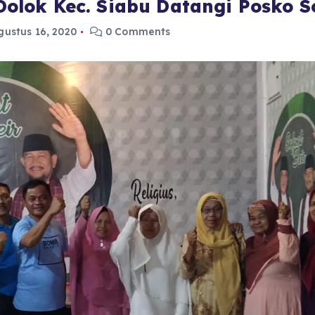
lok Kec. Siabu Datangi Posko So
gustus 16, 2020
0 Comments