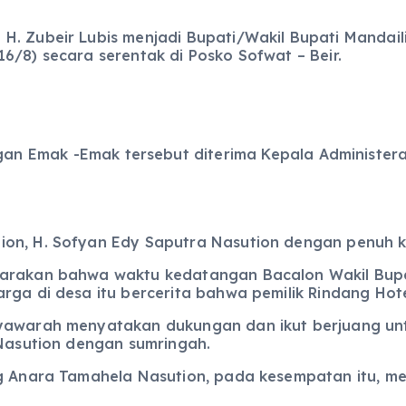
H. Zubeir Lubis menjadi Bupati/Wakil Bupati Mandail
6/8) secara serentak di Posko Sofwat – Beir.
an Emak -Emak tersebut diterima Kepala Administeras
ion, H. Sofyan Edy Saputra Nasution dengan penuh 
tarakan bahwa waktu kedatangan Bacalon Wakil Bupat
ga di desa itu bercerita bahwa pemilik Rindang Hotel
syawarah menyatakan dukungan dan ikut berjuang u
 Nasution dengan sumringah.
ang Anara Tamahela Nasution, pada kesempatan itu, 