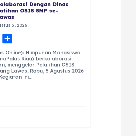
olaborasi Dengan Dinas
latihan OSIS SMP se-
Lawas
stus 5, 2026
E
S
m
h
s Online): Himpunan Mahasiswa
ai
a
maPalas Riau) berkolaborasi
an, menggelar Pelatihan OSIS
l
re
ng Lawas, Rabu, 5 Agustus 2026
Kegiatan ini…