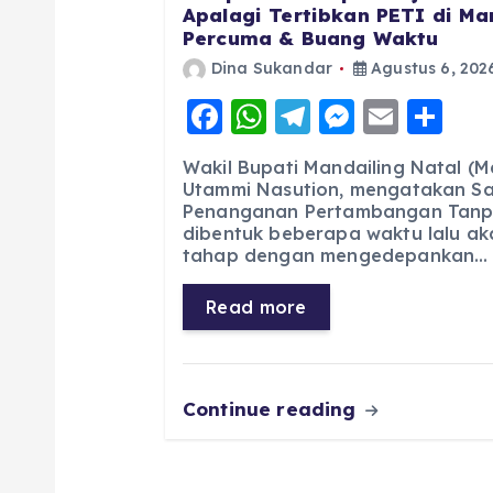
Apalagi Tertibkan PETI di Man
Percuma & Buang Waktu
Dina Sukandar
Agustus 6, 202
F
W
T
M
E
S
a
h
el
e
m
h
Wakil Bupati Mandailing Natal (M
c
a
e
ss
ai
a
Utammi Nasution, mengatakan Sa
Penanganan Pertambangan Tanpa
e
ts
g
e
l
re
dibentuk beberapa waktu lalu ak
b
A
r
n
tahap dengan mengedepankan…
o
p
a
g
Read more
o
p
m
er
k
Continue reading