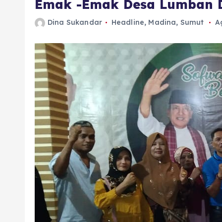
Emak -Emak Desa Lumban Do
Dina Sukandar
Headline
,
Madina
,
Sumut
A