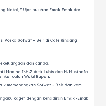
ing Natal, ” Ujar puluhan Emak-Emak dari
i Posko Sofwat – Beir di Cafe Rindang
kekeluargaan dan canda.
i Madina Ir.H.Zubeir Lubis dan H. Musthafa
 ikut calon Wakil Bupati.
ntuk memenangkan Sofwat – Beir dan kami
mengaku kaget dengan kehadiran Emak -Emak