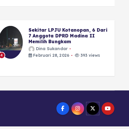
Wako Fadly Amran Siapkan
Reward Umrah bagi Pelajar
yang Istiqamah ke Masjid
Dina Sukandar
Februari 28, 2026
333 views
5
6