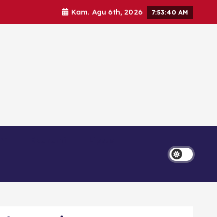
Kam. Agu 6th, 2026
7:53:41 AM
Ekonomi
Lipsus