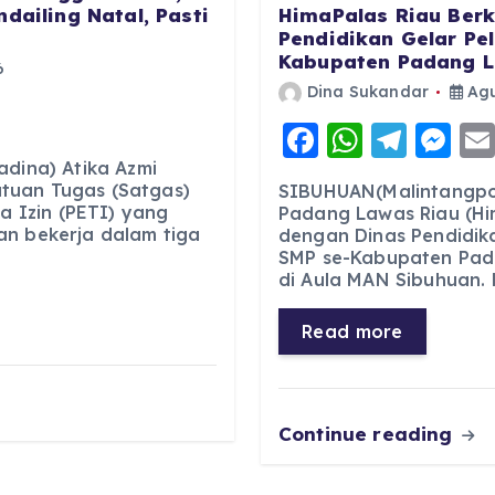
HimaPalas Riau Berk
dailing Natal, Pasti
Pendidikan Gelar Pe
Kabupaten Padang 
6
Dina Sukandar
Agu
F
W
T
M
a
h
el
e
adina) Atika Azmi
tuan Tugas (Satgas)
SIBUHUAN(Malintangpo
c
a
e
ss
 Izin (PETI) yang
Padang Lawas Riau (Hi
an bekerja dalam tiga
dengan Dinas Pendidik
e
ts
g
e
SMP se-Kabupaten Pada
b
A
r
n
di Aula MAN Sibuhuan. 
o
p
a
g
Read more
o
p
m
er
k
Continue reading