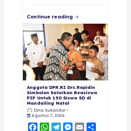
k
Continue reading
Anggota DPR.RI Drs.Rapidin
Simbolon Salurkan Beasiswa
PIP Untuk 150 Siswa SD di
Mandailing Natal
Dina Sukandar
Agustus 7, 2026
F
W
T
M
E
S