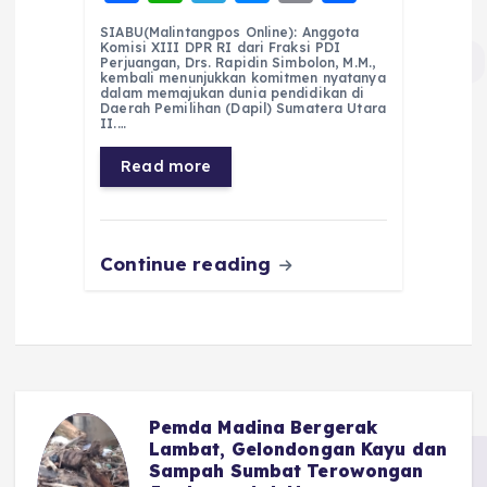
a
h
el
e
m
h
SIABU(Malintangpos Online): Anggota
c
a
e
ss
ai
a
Komisi XIII DPR RI dari Fraksi PDI
Perjuangan, Drs. Rapidin Simbolon, M.M.,
e
ts
g
e
l
re
kembali menunjukkan komitmen nyatanya
dalam memajukan dunia pendidikan di
Daerah Pemilihan (Dapil) Sumatera Utara
b
A
r
n
II.…
o
p
a
g
Read more
o
p
m
er
k
Continue reading
Pemda Madina Bergerak
u
Lambat, Gelondongan Kayu dan
Sampah Sumbat Terowongan