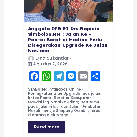
Anggota DPR.RI Drs.Rapidin
Simbolon.MM : Jalan Ke –
Pantai Barat di Madina Perlu
Disegerakan Upgrade Ke Jalan
Nasional
Dina Sukandar
Agustus 7, 2026
F
W
T
M
E
S
a
h
el
e
m
h
SIABU(Malintangpos Online):
c
a
e
ss
ai
a
Peningkatan atau Upgrade ruas jalan
lintas Pantai Barat di Kabupaten
e
ts
g
e
l
re
Mandailing Natal (Madina), terutama
pada jalur vital, ruas Jalan Jembatan
Merah menuju Simpang Gambir, terus
b
A
r
n
didorong oleh warga…
o
p
a
g
Read more
o
p
m
er