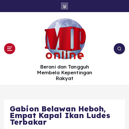
S
k
i
p
t
o
c
o
n
t
e
n
t
Berani dan Tangguh
Membela Kepentingan
Rakyat
Gabion Belawan Heboh,
Empat Kapal Ikan Ludes
Terbakar