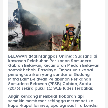
c
a
e
ss
ai
a
e
ts
g
e
l
re
b
A
r
n
o
p
a
g
o
p
m
er
k
BELAWAN (Malintangpos Online): Suasana di
kawasan Pelabuhan Perikanan Samudera
Gabion Belawan, Kecamatan Medan Belawan
sontak heboh. Pasalnya, Empat unit kapal
penangkap ikan yang sandar di Gudang
Mitra Laut Belawan Pelabuhan Perikanan
Samudera Belawan (PPSB) Gabion, Sabtu
(20/6) sekira pukul 11: WIB ludes terbakar.
Angin kencang membuat kobaran api
semakin membesar sehingga merembet ke
kapal-kapal lainnya, apalagi saat itu kondisi