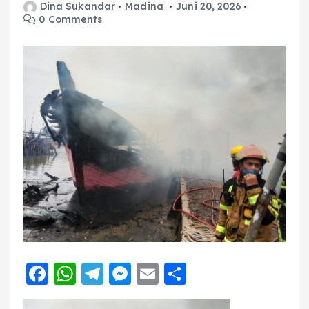
Dina Sukandar
Madina
Juni 20, 2026
0 Comments
F
W
T
M
E
S
a
h
el
e
m
h