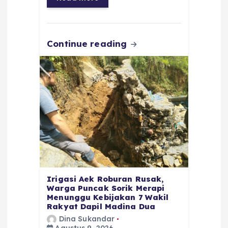
o
p
m
er
k
Continue reading
Irigasi Aek Roburan Rusak,
Warga Puncak Sorik Merapi
Menunggu Kebijakan 7 Wakil
Rakyat Dapil Madina Dua
Dina Sukandar