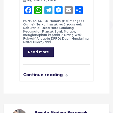
Agustus 9, 2026
F
W
T
M
E
S
a
h
el
e
m
h
PUNCAK SORIK MARAPI(Malintangpos
c
a
e
ss
ai
a
Online): Terkait rusaknya Irigasi Aek
Roburan di Desa Huta Lombang
e
ts
g
e
l
re
Kecamatan Puncak Sorik Marapi,
mengharapkan kepada 7 Orang Wakil
Rakyat( Anggota DPRD) Dapil Mandailing
b
A
r
n
Natal Dua(2) dari…
o
p
a
g
Read more
o
p
m
er
k
Continue reading
Pemda Madina Bergerak