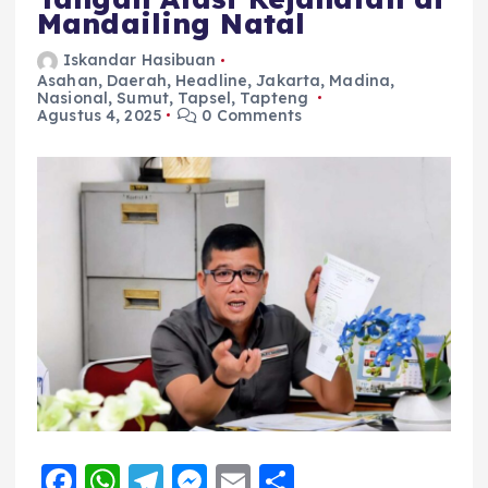
Mandailing Natal
Iskandar Hasibuan
Asahan
,
Daerah
,
Headline
,
Jakarta
,
Madina
,
Nasional
,
Sumut
,
Tapsel
,
Tapteng
Agustus 4, 2025
0 Comments
F
W
T
M
E
S