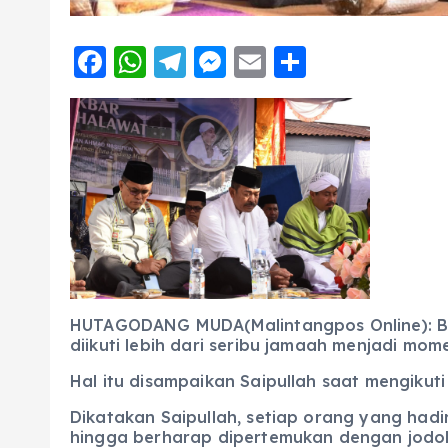
F
W
T
M
E
S
a
h
el
e
m
h
c
a
e
ss
ai
a
e
ts
g
e
l
re
b
A
r
n
o
p
a
g
o
p
m
er
k
HUTAGODANG MUDA(Malintangpos Online): Bup
diikuti lebih dari seribu jamaah menjadi m
Hal itu disampaikan Saipullah saat mengikut
Dikatakan Saipullah, setiap orang yang had
hingga berharap dipertemukan dengan jodo