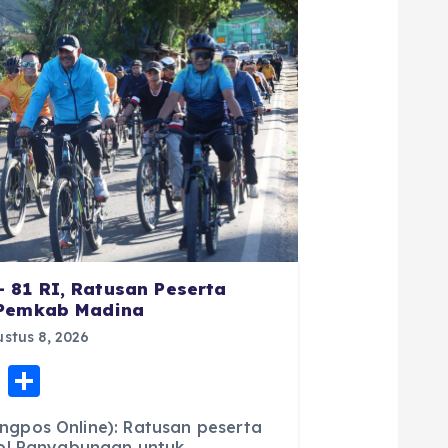
81 RI, Ratusan Peserta
 Pemkab Madina
stus 8, 2026
E
S
m
h
gpos Online): Ratusan peserta
ai
a
ol Panyabungan untuk