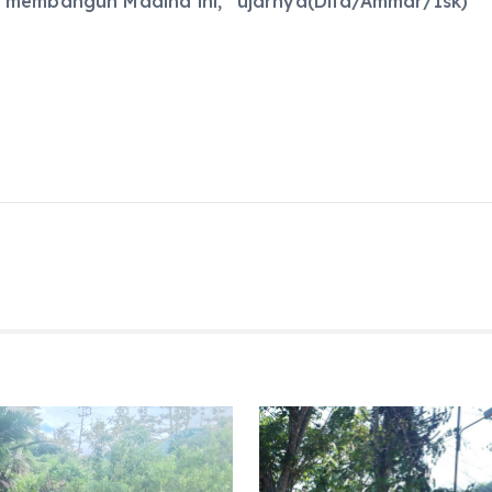
s membangun Madina ini,” ujarnya(Dita/Ammar/Isk)