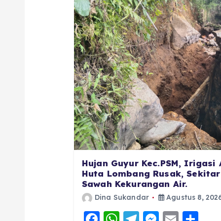
Hujan Guyur Kec.PSM, Irigasi
Huta Lombang Rusak, Sekitar
Sawah Kekurangan Air.
Dina Sukandar
Agustus 8, 202
F
W
T
M
E
S