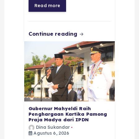
o
p
a
g
Read more
o
p
m
er
k
Continue reading
Gubernur Mahyeldi Raih
Penghargaan Kartika Pamong
Praja Madya dari IPDN
Dina Sukandar
Agustus 6, 2026