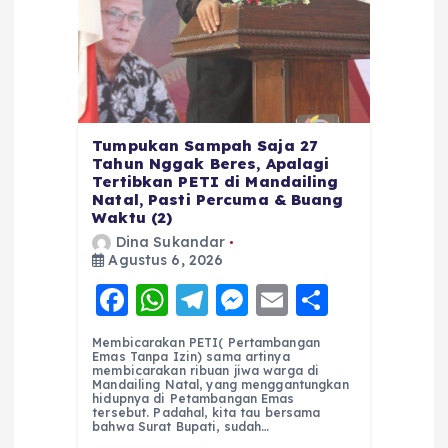
Tumpukan Sampah Saja 27
Tahun Nggak Beres, Apalagi
Tertibkan PETI di Mandailing
Natal, Pasti Percuma & Buang
Waktu (2)
Dina Sukandar
Agustus 6, 2026
F
W
T
M
E
S
a
h
el
e
m
h
Membicarakan PETI( Pertambangan
c
a
e
ss
ai
a
Emas Tanpa Izin) sama artinya
membicarakan ribuan jiwa warga di
e
ts
g
e
l
re
Mandailing Natal, yang menggantungkan
hidupnya di Petambangan Emas
tersebut. Padahal, kita tau bersama
b
A
r
n
bahwa Surat Bupati, sudah…