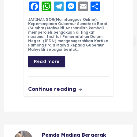
F
W
T
M
E
S
a
h
el
e
m
h
JATINANGOR(Malintangpos Online):
c
a
e
ss
ai
a
Kepemimpinan Gubernur Sumatera Barat
(Sumbar) Mahyeldi Ansharullah kembali
e
ts
g
e
l
re
memperoleh pengakuan di tingkat
nasional. Institut Pemerintahan Dalam
Negeri (IPDN) menganugerahkan Kartika
b
A
r
n
Pamong Praja Madya kepada Gubernur
Mahyeldi sebagai bentuk…
o
p
a
g
Read more
o
p
m
er
k
Continue reading
Pemda Madina Bergerak