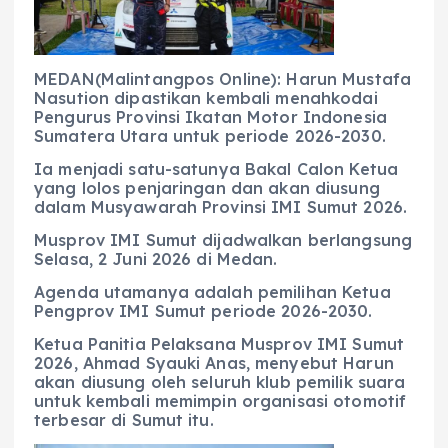
o
p
a
g
o
p
m
er
k
MEDAN(Malintangpos Online): Harun Mustafa
Nasution dipastikan kembali menahkodai
Pengurus Provinsi Ikatan Motor Indonesia
Sumatera Utara untuk periode 2026-2030.
Ia menjadi satu-satunya Bakal Calon Ketua
yang lolos penjaringan dan akan diusung
dalam Musyawarah Provinsi IMI Sumut 2026.
Musprov IMI Sumut dijadwalkan berlangsung
Selasa, 2 Juni 2026 di Medan.
Agenda utamanya adalah pemilihan Ketua
Pengprov IMI Sumut periode 2026-2030.
Ketua Panitia Pelaksana Musprov IMI Sumut
2026, Ahmad Syauki Anas, menyebut Harun
akan diusung oleh seluruh klub pemilik suara
untuk kembali memimpin organisasi otomotif
terbesar di Sumut itu.