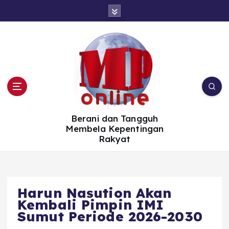
S
k
i
p
t
o
c
o
n
t
e
n
t
Berani dan Tangguh
Membela Kepentingan
Rakyat
Harun Nasution Akan
Kembali Pimpin IMI
Sumut Periode 2026-2030