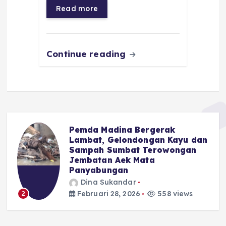
o
p
a
g
Read more
o
p
m
er
k
Continue reading
Pemda Madina Bergerak
Lambat, Gelondongan Kayu dan
Sampah Sumbat Terowongan
Jembatan Aek Mata
Panyabungan
3
Dina Sukandar
Februari 28, 2026
558 views
2