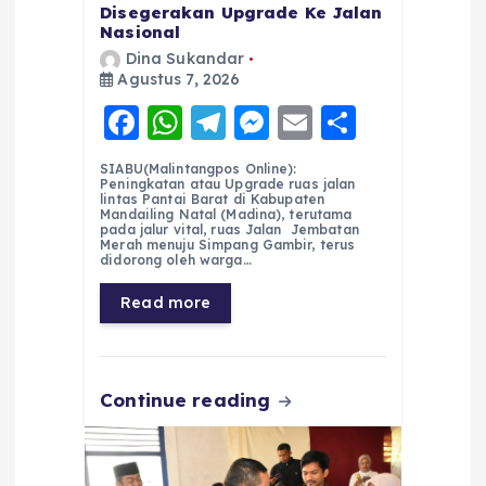
Disegerakan Upgrade Ke Jalan
Nasional
Dina Sukandar
Agustus 7, 2026
F
W
T
M
E
S
a
h
el
e
m
h
SIABU(Malintangpos Online):
c
a
e
ss
ai
a
Peningkatan atau Upgrade ruas jalan
lintas Pantai Barat di Kabupaten
e
ts
g
e
l
re
Mandailing Natal (Madina), terutama
pada jalur vital, ruas Jalan Jembatan
Merah menuju Simpang Gambir, terus
b
A
r
n
didorong oleh warga…
o
p
a
g
Read more
o
p
m
er
k
Continue reading