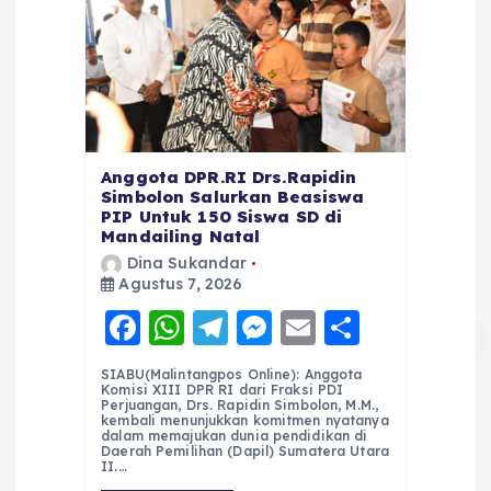
Anggota DPR.RI Drs.Rapidin
Simbolon Salurkan Beasiswa
PIP Untuk 150 Siswa SD di
Mandailing Natal
Dina Sukandar
Agustus 7, 2026
F
W
T
M
E
S
a
h
el
e
m
h
SIABU(Malintangpos Online): Anggota
c
a
e
ss
ai
a
Komisi XIII DPR RI dari Fraksi PDI
Perjuangan, Drs. Rapidin Simbolon, M.M.,
e
ts
g
e
l
re
kembali menunjukkan komitmen nyatanya
dalam memajukan dunia pendidikan di
Daerah Pemilihan (Dapil) Sumatera Utara
b
A
r
n
II.…