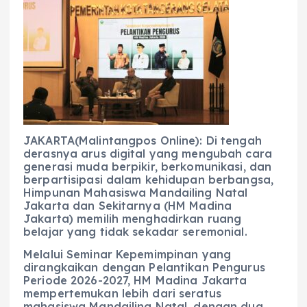
c
a
e
ss
ai
a
e
ts
g
e
l
re
b
A
r
n
o
p
a
g
o
p
m
er
k
JAKARTA(Malintangpos Online): Di tengah
derasnya arus digital yang mengubah cara
generasi muda berpikir, berkomunikasi, dan
berpartisipasi dalam kehidupan berbangsa,
Himpunan Mahasiswa Mandailing Natal
Jakarta dan Sekitarnya (HM Madina
Jakarta) memilih menghadirkan ruang
belajar yang tidak sekadar seremonial.
Melalui Seminar Kepemimpinan yang
dirangkaikan dengan Pelantikan Pengurus
Periode 2026-2027, HM Madina Jakarta
mempertemukan lebih dari seratus
mahasiswa Mandailing Natal, dengan dua