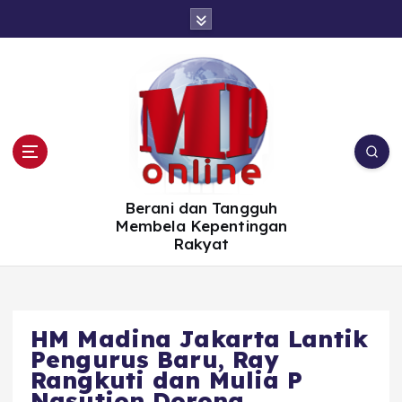
S
k
i
p
t
o
c
o
n
t
e
n
t
Berani dan Tangguh
Membela Kepentingan
Rakyat
HM Madina Jakarta Lantik
Pengurus Baru, Ray
Rangkuti dan Mulia P
Nasution Dorong