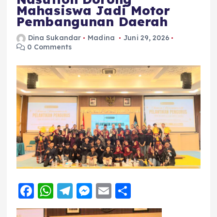
Mahasiswa Jadi Motor
Pembangunan Daerah
Dina Sukandar
Madina
Juni 29, 2026
0 Comments
F
W
T
M
E
S
a
h
el
e
m
h