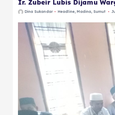
Ir. Zubeir Lubis Dijamu Wa
Dina Sukandar
Headline
,
Madina
,
Sumut
J