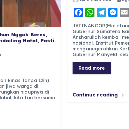
F
W
T
M
a
h
el
e
JATINANGOR(Malintang
c
a
e
ss
Gubernur Sumatera Bar
hun Nggak Beres,
Ansharullah kembali m
e
ts
g
e
dailing Natal, Pasti
nasional. Institut Pem
b
A
r
n
menganugerahkan Kart
Gubernur Mahyeldi seb
6
o
p
a
g
o
p
m
er
Read more
k
an Emas Tanpa Izin)
n jiwa warga di
tungkan hidupnya di
Continue reading
ahal, kita tau bersama