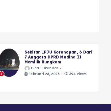
Wako Fadly Amran Siapkan
Reward Umrah bagi Pelajar
yang Istiqamah ke Masjid
Dina Sukandar
Februari 28, 2026
334 views
5
6