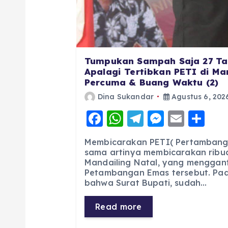
Tumpukan Sampah Saja 27 Ta
Apalagi Tertibkan PETI di Man
Percuma & Buang Waktu (2)
Dina Sukandar
Agustus 6, 202
F
W
T
M
E
S
a
h
el
e
m
h
Membicarakan PETI( Pertambang
c
a
e
ss
ai
a
sama artinya membicarakan ribua
Mandailing Natal, yang menggan
e
ts
g
e
l
re
Petambangan Emas tersebut. Pad
b
A
r
n
bahwa Surat Bupati, sudah…
o
p
a
g
Read more
o
p
m
er