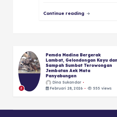
k
Continue reading
Advocat Nasional : Hal Kecil
u dan
Saja DPRD Tidak Berani,
an
Apalagi Soal APBD Madina
Dina Sukandar
Februari 28, 2026
477 views
3
ews