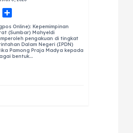
E
S
m
h
pos Online): Kepemimpinan
ai
a
at (Sumbar) Mahyeldi
emperoleh pengakuan di tingkat
l
re
erintahan Dalam Negeri (IPDN)
ika Pamong Praja Madya kepada
agai bentuk…