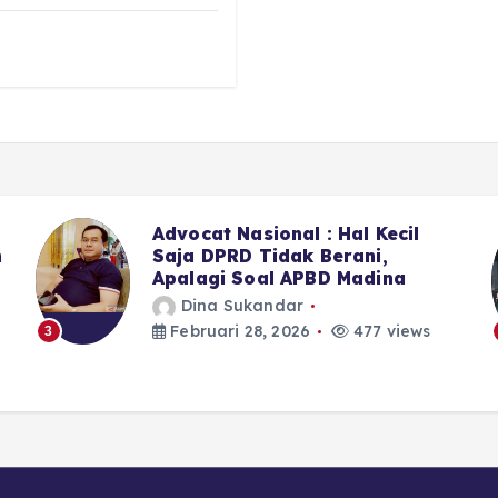
Sekitar LPJU Kotanopan, 6 Dari
7 Anggota DPRD Madina II
Memilih Bungkam
Dina Sukandar
Februari 28, 2026
394 views
4