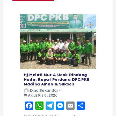
Hj.Melati Nur & Ucok Rindang
Hadir, Rapat Perdana DPC.PKB
Madina Aman & Sukses
Dina Sukandar
Agustus 8, 2026
F
W
T
M
E
S
a
h
el
e
m
h