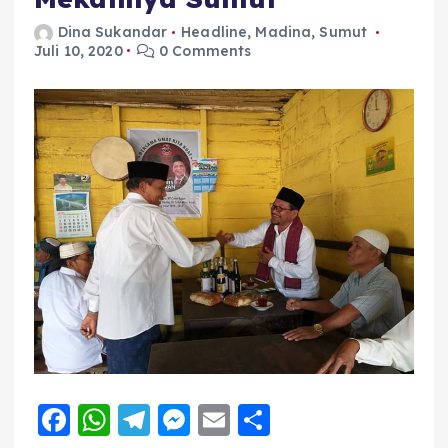
Dina Sukandar
Headline
,
Madina
,
Sumut
Juli 10, 2020
0 Comments
F
W
T
M
E
S