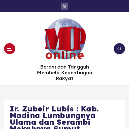
S
k
i
p
t
o
c
o
n
t
e
n
t
Berani dan Tangguh
Membela Kepentingan
Rakyat
Ir. Zubeir Lubis : Kab.
Madina Lumbungnya
Ulama dan Serambi
Mekahnya Sumut