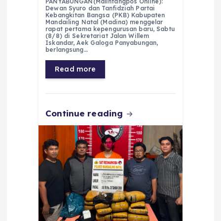
PANYABUNGAN(Malintangpos Online):
c
a
e
ss
ai
a
Dewan Syuro dan Tanfidziah Partai
Kebangkitan Bangsa (PKB) Kabupaten
e
ts
g
e
l
re
Mandailing Natal (Madina) menggelar
rapat pertama kepengurusan baru, Sabtu
(8/8) di Sekretariat Jalan Willem
b
A
r
n
Iskandar, Aek Galoga Panyabungan,
berlangsung…
o
p
a
g
Read more
o
p
m
er
k
Continue reading