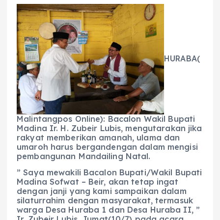
a
h
el
e
m
h
c
a
e
ss
ai
a
e
ts
g
e
l
re
b
A
r
n
HURABA(
o
p
a
g
o
p
m
er
k
Malintangpos Online): Bacalon Wakil Bupati
Madina Ir. H. Zubeir Lubis, mengutarakan jika
rakyat memberikan amanah, ulama dan
umaroh harus bergandengan dalam mengisi
pembangunan Mandailing Natal.
” Saya mewakili Bacalon Bupati/Wakil Bupati
Madina Sofwat – Beir, akan tetap ingat
dengan janji yang kami sampaikan dalam
silaturrahim dengan masyarakat, termasuk
warga Desa Huraba 1 dan Desa Huraba II, ”
Ir. Zubeir Lubis, Jumat(10/7) pada acara