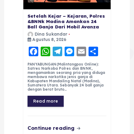
Setelah Kejar – Kejaran, Polres
&BNNk Madina Amankan 24
Ball Ganja Dari Mobil Avanza
Dina Sukandar
Agustus 8, 2026
F
W
T
M
E
S
a
h
el
e
m
h
PANYABUNGAN(Malintangpos Online):
c
a
e
ss
ai
a
Satres Narkoba Polres dan BNNK,
mengamankan seorang pria yang diduga
e
ts
g
e
l
re
membawa narkotika jenis ganja di
Kabupaten Mandailing Natal (Madina),
Sumatera Utara. Sebanyak 24 ball ganja
b
A
r
n
dengan berat bruto…
o
p
a
g
Read more
o
p
m
er
k
Continue reading