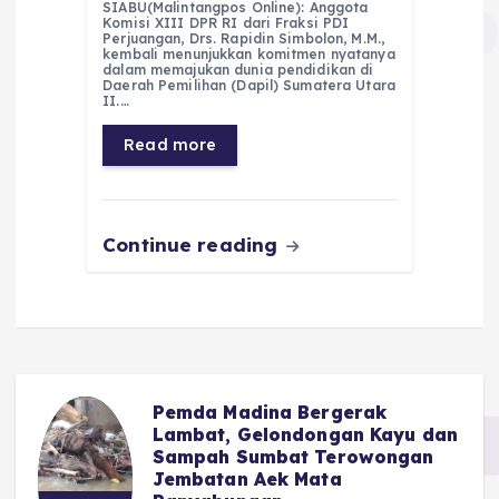
SIABU(Malintangpos Online): Anggota
c
a
e
ss
ai
a
Komisi XIII DPR RI dari Fraksi PDI
Perjuangan, Drs. Rapidin Simbolon, M.M.,
e
ts
g
e
l
re
kembali menunjukkan komitmen nyatanya
dalam memajukan dunia pendidikan di
Daerah Pemilihan (Dapil) Sumatera Utara
b
A
r
n
II.…
o
p
a
g
Read more
o
p
m
er
k
Continue reading
Pemda Madina Bergerak
u
Lambat, Gelondongan Kayu dan
Sampah Sumbat Terowongan
Jembatan Aek Mata