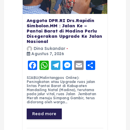
Anggota DPR.RI Drs.Rapidin
Simbolon.MM : Jalan Ke –
Pantai Barat di Madina Perlu
Disegerakan Upgrade Ke Jalan
Nasional
Dina Sukandar
Agustus 7, 2026
F
W
T
M
E
S
a
h
el
e
m
h
SIABU(Malintangpos Online):
c
a
e
ss
ai
a
Peningkatan atau Upgrade ruas jalan
lintas Pantai Barat di Kabupaten
e
ts
g
e
l
re
Mandailing Natal (Madina), terutama
pada jalur vital, ruas Jalan Jembatan
Merah menuju Simpang Gambir, terus
b
A
r
n
didorong oleh warga…
o
p
a
g
Read more
o
p
m
er