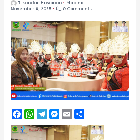
Iskandar Hasibuan
Madina
November 8, 2025
0 Comments
F
W
T
M
E
S
a
h
el
e
m
h
c
a
e
ss
ai
a