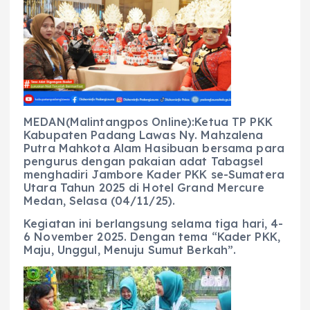
e
ts
g
e
l
re
b
A
r
n
o
p
a
g
o
p
m
er
k
MEDAN(Malintangpos Online):Ketua TP PKK
Kabupaten Padang Lawas Ny. Mahzalena
Putra Mahkota Alam Hasibuan bersama para
pengurus dengan pakaian adat Tabagsel
menghadiri Jambore Kader PKK se-Sumatera
Utara Tahun 2025 di Hotel Grand Mercure
Medan, Selasa (04/11/25).
Kegiatan ini berlangsung selama tiga hari, 4-
6 November 2025. Dengan tema “Kader PKK,
Maju, Unggul, Menuju Sumut Berkah”.