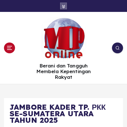
S
k
i
p
t
o
c
o
n
t
e
n
t
Berani dan Tangguh
Membela Kepentingan
Rakyat
JAMBORE KADER TP. РКК
SE-SUMATERA UTARA
TAHUN 2025