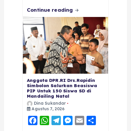
k
Continue reading
Anggota DPR.RI Drs.Rapidin
Simbolon Salurkan Beasiswa
PIP Untuk 150 Siswa SD di
Mandailing Natal
Dina Sukandar
Agustus 7, 2026
F
W
T
M
E
S
a
h
el
e
m
h