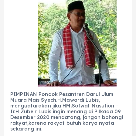
c
a
e
ss
ai
a
e
ts
g
e
l
re
b
A
r
n
o
p
a
g
o
p
m
er
k
PIMPINAN Pondok Pesantren Darul Ulum
Muara Mais Syech.H.Mawardi Lubis,
menguatarakan jika HM.Sofwat Nasution –
Ir.H.Zubeir Lubis ingin menang di Pilkada 09
Desember 2020 mendatang, jangan bohongi
rakyat,karena rakyat butuh karya nyata
sekarang ini.