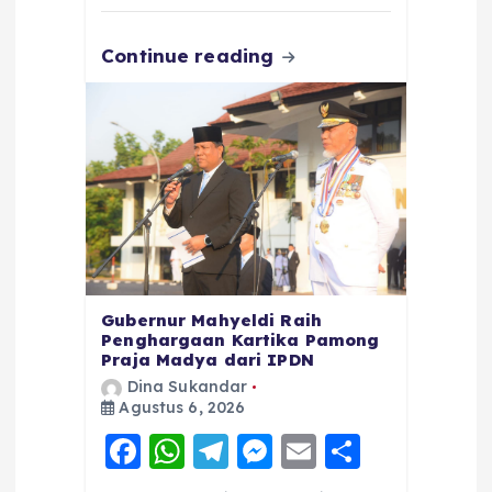
k
Continue reading
Gubernur Mahyeldi Raih
Penghargaan Kartika Pamong
Praja Madya dari IPDN
Dina Sukandar
Agustus 6, 2026
F
W
T
M
E
S
a
h
el
e
m
h