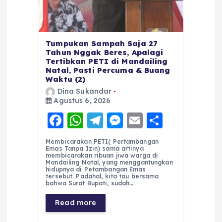
Tumpukan Sampah Saja 27
Tahun Nggak Beres, Apalagi
Tertibkan PETI di Mandailing
Natal, Pasti Percuma & Buang
Waktu (2)
Dina Sukandar
Agustus 6, 2026
F
W
T
M
E
S
a
h
el
e
m
h
Membicarakan PETI( Pertambangan
c
a
e
ss
ai
a
Emas Tanpa Izin) sama artinya
membicarakan ribuan jiwa warga di
e
ts
g
e
l
re
Mandailing Natal, yang menggantungkan
hidupnya di Petambangan Emas
tersebut. Padahal, kita tau bersama
b
A
r
n
bahwa Surat Bupati, sudah…
o
p
a
g
Read more
o
p
m
er