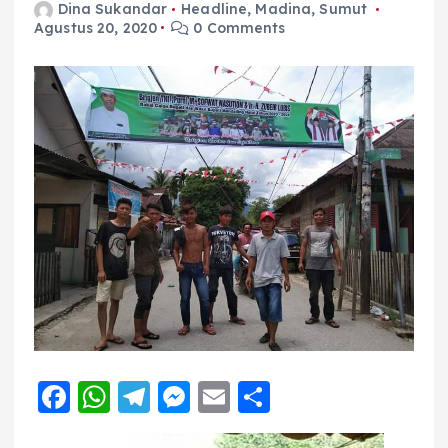
Dina Sukandar
Headline
,
Madina
,
Sumut
Agustus 20, 2020
0 Comments
F
W
T
M
E
S
a
h
el
e
m
h