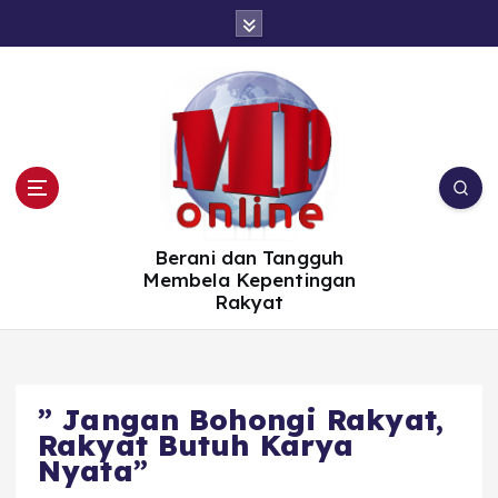
S
k
i
p
t
o
c
o
n
t
e
n
t
Berani dan Tangguh
Membela Kepentingan
Rakyat
” Jangan Bohongi Rakyat,
Rakyat Butuh Karya
Nyata”