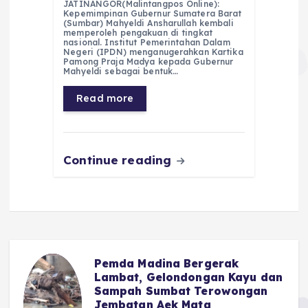
JATINANGOR(Malintangpos Online):
c
a
e
ss
ai
a
Kepemimpinan Gubernur Sumatera Barat
(Sumbar) Mahyeldi Ansharullah kembali
e
ts
g
e
l
re
memperoleh pengakuan di tingkat
nasional. Institut Pemerintahan Dalam
Negeri (IPDN) menganugerahkan Kartika
b
A
r
n
Pamong Praja Madya kepada Gubernur
Mahyeldi sebagai bentuk…
o
p
a
g
Read more
o
p
m
er
k
Continue reading
Pemda Madina Bergerak
u
Lambat, Gelondongan Kayu dan
Sampah Sumbat Terowongan
Jembatan Aek Mata